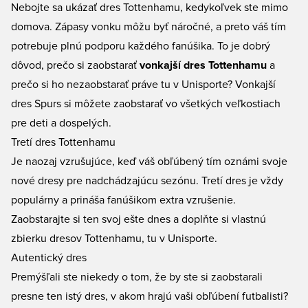
Nebojte sa ukázať dres Tottenhamu, kedykoľvek ste mimo
domova. Zápasy vonku môžu byť náročné, a preto váš tím
potrebuje plnú podporu každého fanúšika. To je dobrý
dôvod, prečo si zaobstarať
vonkajší dres Tottenhamu
a
prečo si ho nezaobstarať práve tu v Unisporte? Vonkajší
dres Spurs si môžete zaobstarať vo všetkých veľkostiach
pre deti a dospelých.
Tretí dres Tottenhamu
Je naozaj vzrušujúce, keď váš obľúbený tím oznámi svoje
nové dresy pre nadchádzajúcu sezónu. Tretí dres je vždy
populárny a prináša fanúšikom extra vzrušenie.
Zaobstarajte si ten svoj ešte dnes a doplňte si vlastnú
zbierku dresov Tottenhamu, tu v Unisporte.
Autentický dres
Premýšľali ste niekedy o tom, že by ste si zaobstarali
presne ten istý dres, v akom hrajú vaši obľúbení futbalisti?