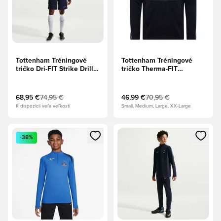
Tottenham Tréningové
Tottenham Tréningové
tričko Dri-FIT Strike Drill -
tričko Therma-FIT
Obsidian/Svetlomodrá/Biela
Academy Drill Winter
Warrior - Čierna/Popolavá
bridlica
68,95 €
74,95 €
46,99 €
70,95 €
K dispozícii veľa veľkostí
Small, Medium, Large, XX-Large
Otvorí modál na prihlásenie alebo registráciu ako člen
Otvorí modál na prihlásenie al
-38%