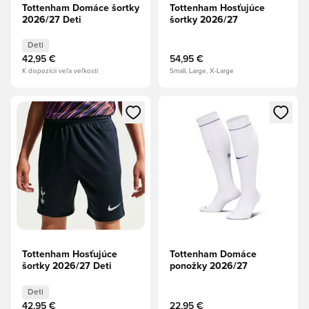
Tottenham Domáce šortky
Tottenham Hosťujúce
2026/27 Deti
šortky 2026/27
Deti
42,95 €
54,95 €
K dispozícii veľa veľkostí
Small, Large, X-Large
Otvorí modál na prihlásenie alebo registráciu ako člen
Otvorí modál na prihlásenie al
Tottenham Hosťujúce
Tottenham Domáce
šortky 2026/27 Deti
ponožky 2026/27
Deti
42,95 €
22,95 €