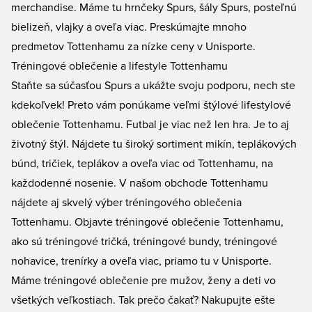
merchandise. Máme tu hrnčeky Spurs, šály Spurs, posteľnú
bielizeň, vlajky a oveľa viac. Preskúmajte mnoho
predmetov Tottenhamu za nízke ceny v Unisporte.
Tréningové oblečenie a lifestyle Tottenhamu
Staňte sa súčasťou Spurs a ukážte svoju podporu, nech ste
kdekoľvek! Preto vám ponúkame veľmi štýlové
lifestylové
oblečenie Tottenhamu
. Futbal je viac než len hra. Je to aj
životný štýl. Nájdete tu široký sortiment mikín, teplákových
búnd, tričiek, teplákov a oveľa viac od Tottenhamu, na
každodenné nosenie. V našom obchode Tottenhamu
nájdete aj skvelý výber
tréningového oblečenia
Tottenhamu
. Objavte tréningové oblečenie Tottenhamu,
ako sú tréningové tričká, tréningové bundy, tréningové
nohavice, trenírky a oveľa viac, priamo tu v Unisporte.
Máme tréningové oblečenie pre mužov, ženy a deti vo
všetkých veľkostiach. Tak prečo čakať? Nakupujte ešte