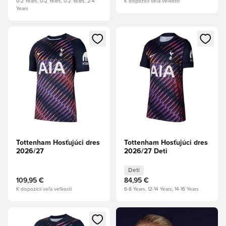
0-2 Years, 0-2 Years, 0-2 Years, 2-4
K dispozícii veľa veľkostí
Years
Otvorí modál na prihlásenie alebo registráciu ako člen
Otvorí modál na prihlásenie al
Tottenham Hosťujúci dres
Tottenham Hosťujúci dres
2026/27
2026/27 Deti
Deti
109,95 €
84,95 €
K dispozícii veľa veľkostí
6-8 Years, 12-14 Years, 14-16 Years
Otvorí modál na prihlásenie alebo registráciu ako člen