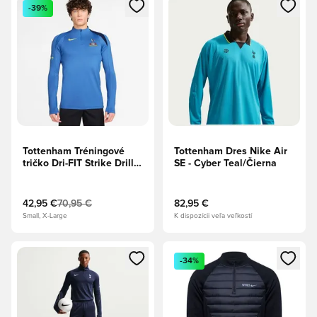
Otvorí modál na prihlásenie alebo registráciu ako člen
Otvorí modál na prihlásenie al
-39%
Tottenham Tréningové
Tottenham Dres Nike Air
tričko Dri-FIT Strike Drill
SE - Cyber Teal/Čierna
Tretie - Tichomorská
modrá/Hlboká
modrá/Dynamická žltá
42,95 €
70,95 €
82,95 €
Small, X-Large
K dispozícii veľa veľkostí
Otvorí modál na prihlásenie alebo registráciu ako člen
Otvorí modál na prihlásenie al
-34%