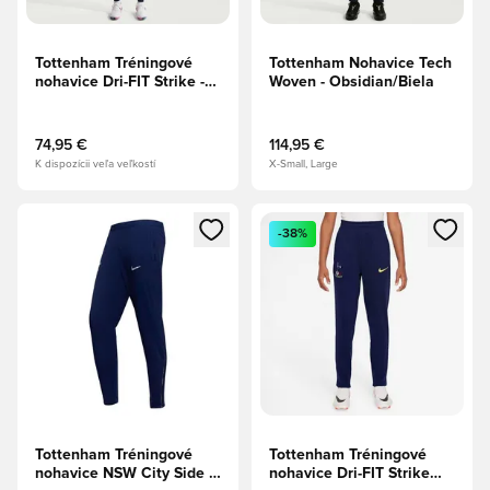
Tottenham Tréningové
Tottenham Nohavice Tech
nohavice Dri-FIT Strike -
Woven - Obsidian/Biela
Obsidian/Svetlomodrá/Biela
74,95 €
114,95 €
K dispozícii veľa veľkostí
X-Small, Large
Otvorí modál na prihlásenie alebo registráciu ako člen
Otvorí modál na prihlásenie al
-38%
Tottenham Tréningové
Tottenham Tréningové
nohavice NSW City Side -
nohavice Dri-FIT Strike