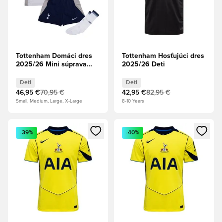
Tottenham Domáci dres
Tottenham Hosťujúci dres
2025/26 Mini súprava
2025/26 Deti
Deti
Deti
Deti
46,95 €
70,95 €
42,95 €
82,95 €
Small, Medium, Large, X-Large
8-10 Years
Otvorí modál na prihlásenie alebo registráciu ako člen
Otvorí modál na prihlásenie al
-39%
-40%