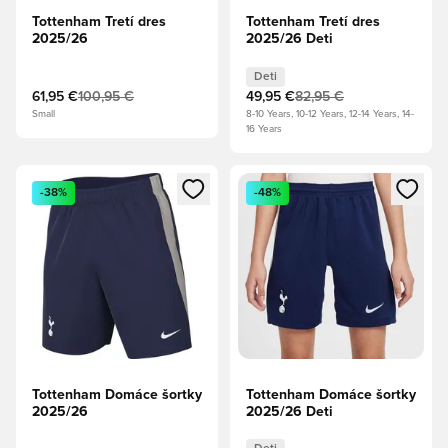
Tottenham Tretí dres
Tottenham Tretí dres
2025/26
2025/26 Deti
Deti
61,95 €
100,95 €
49,95 €
82,95 €
Small
8-10 Years, 10-12 Years, 12-14 Years, 14-
16 Years
Otvorí modál na prihlásenie alebo registráciu ako člen
Otvorí modál na prihlásenie al
-38%
-48%
Tottenham Domáce šortky
Tottenham Domáce šortky
2025/26
2025/26 Deti