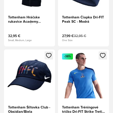
Tottenham Hráčske
Tottenham Čiapka Dri-FIT
rukavice Academy
Peak SC - Modrá
Therma-FIT - Čierna
32,95 €
27,99 €
32,95 €
Small, Medium, Large
One Size
Otvorí modál na prihlásenie alebo registráciu ako člen
Otvorí modál na prihlásenie al
-38%
Tottenham Šiltovka Club -
Tottenham Tréningové
Obsidian/Biela
tričko Dri-FIT Strike Tretie