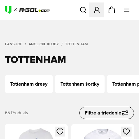
Otvorí modál na prihlásenie 
FANSHOP
ANGLICKÉ KLUBY
TOTTENHAM
TOTTENHAM
Tottenham dresy
Tottenham šortky
Tottenham 
Filtre a triedenie
65
Produkty
Otvorí modál na prihlásenie alebo registráciu ako člen
Otvorí modál na prihlásenie al