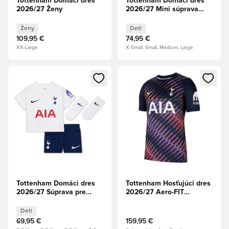
Tottenham Domáci dres
Tottenham Domáci dres
2026/27 Ženy
2026/27 Mini súprava
Deti
Ženy
Deti
109,95 €
74,95 €
XX-Large
X-Small, Small, Medium, Large
Otvorí modál na prihlásenie alebo registráciu ako člen
Otvorí modál na prihlásenie al
Tottenham Domáci dres
Tottenham Hosťujúci dres
2026/27 Súprava pre
2026/27 Aero-FIT
bábätká Deti
Authentic
Deti
69,95 €
159,95 €