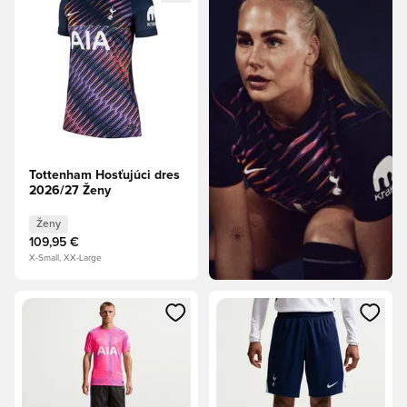
Tottenham Hosťujúci dres
2026/27 Ženy
Ženy
109,95 €
X-Small, XX-Large
Otvorí modál na prihlásenie alebo registráciu ako člen
Otvorí modál na prihlásenie al