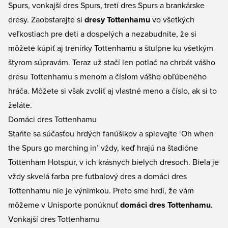
Spurs, vonkajší dres Spurs, tretí dres Spurs a brankárske
dresy. Zaobstarajte si
dresy Tottenhamu
vo všetkých
veľkostiach pre deti a dospelých a nezabudnite, že si
môžete kúpiť aj
trenírky Tottenhamu
a štulpne ku všetkým
štyrom súpravám. Teraz už stačí len potlač na chrbát vášho
dresu Tottenhamu s menom a číslom vášho obľúbeného
hráča. Môžete si však zvoliť aj vlastné meno a číslo, ak si to
želáte.
Domáci dres Tottenhamu
Staňte sa súčasťou hrdých fanúšikov a spievajte ‘Oh when
the Spurs go marching in’ vždy, keď hrajú na štadióne
Tottenham Hotspur, v ich krásnych bielych dresoch. Biela je
vždy skvelá farba pre futbalový dres a domáci dres
Tottenhamu nie je výnimkou. Preto sme hrdí, že vám
môžeme v Unisporte ponúknuť
domáci dres Tottenhamu
.
Vonkajší dres Tottenhamu