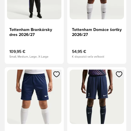
Tottenham Brankársky
Tottenham Domáce šortky
dres 2026/27
2026/27
109,95 €
54,95 €
Small, Medium, Large, X-Large
K dispozícii veľa veľkostí
Otvorí modál na prihlásenie alebo registráciu ako člen
Otvorí modál na prihlásenie al