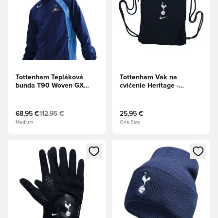
Tottenham Tepláková
Tottenham Vak na
bunda T90 Woven GX
cvičenie Heritage -
Tretie - Hlboká
Obsidian
modrá/Tichomorská
modrá/Dynamická žltá
68,95 €
112,95 €
25,95 €
Medium
One Size
Otvorí modál na prihlásenie alebo registráciu ako člen
Otvorí modál na prihlásenie al