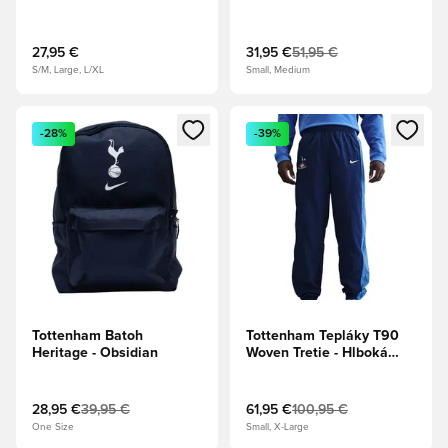
- Tichomorská
modrá/Hlboká
modrá/Dynamická žltá
27,95 €
31,95 €
51,95 €
S/M, Large, L/XL
Small, Medium
Otvorí modál na prihlásenie alebo registráciu ako člen
Otvorí modál na prihlásenie al
-28%
-39%
Tottenham Batoh
Tottenham Tepláky T90
Heritage - Obsidian
Woven Tretie - Hlboká
modrá/Tichomorská
modrá/Dynamická žltá
28,95 €
39,95 €
61,95 €
100,95 €
One Size
Small, X-Large