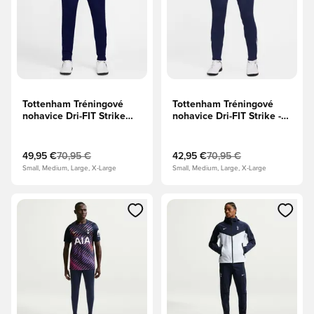
Tottenham Tréningové
Tottenham Tréningové
nohavice Dri-FIT Strike
nohavice Dri-FIT Strike -
KPZ Tretie - Hlboká
Binary Blue/Biela/Svetlá
modrá/Tichomorská
železná ruda
modrá/Dynamická žltá
49,95 €
70,95 €
42,95 €
70,95 €
Small, Medium, Large, X-Large
Small, Medium, Large, X-Large
Otvorí modál na prihlásenie alebo registráciu ako člen
Otvorí modál na prihlásenie al