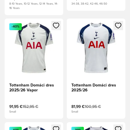
8-10 Years, 10-12 Years, 12-14 Years, 14-
34-38, 38-42, 42-46, 46-50
16 Years
Otvorí modál na prihlásenie alebo registráciu ako člen
Otvorí modál na prihlásenie al
-40%
Tottenham Domáci dres
Tottenham Domáci dres
2025/26 Vapor
2025/26
91,95 €
152,95 €
81,99 €
100,95 €
Small
Small
Otvorí modál na prihlásenie alebo registráciu ako člen
Otvorí modál na prihlásenie al