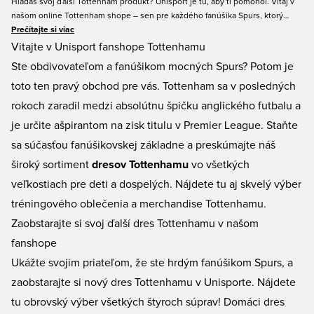
Hľadáš svoj ďalší Tottenham produkt? Unisport je tu, aby ti pomohol. Vitaj v
našom online Tottenham shope – sen pre každého fanúšika Spurs, ktorý
chce podporiť a reprezentovať klub nosením jeho farieb s hrdosťou. Náš
Prečítajte si viac
Tottenham fan shop ponúka všetky typy Tottenham produktov – od dresov,
Vitajte v Unisport fanshope Tottenhamu
súprav až po všeobecné fanúšikovské predmety. Ukáž svoju hrdosť na Spurs
Ste obdivovateľom a fanúšikom mocných Spurs? Potom je
a kúp si svoj nový Tottenham produkt v Unisport. Vždy jednoduché
toto ten pravý obchod pre vás. Tottenham sa v posledných
nakupovanie a rýchle doručenie.
rokoch zaradil medzi absolútnu špičku anglického futbalu a
je určite ašpirantom na zisk titulu v Premier League. Staňte
sa súčasťou fanúšikovskej základne a preskúmajte náš
široký sortiment
dresov Tottenhamu
vo všetkých
veľkostiach pre deti a dospelých. Nájdete tu aj skvelý výber
tréningového oblečenia a merchandise Tottenhamu.
Zaobstarajte si svoj ďalší dres Tottenhamu v našom
fanshope
Ukážte svojim priateľom, že ste hrdým fanúšikom Spurs, a
zaobstarajte si nový dres Tottenhamu v Unisporte. Nájdete
tu obrovský výber všetkých štyroch súprav! Domáci dres