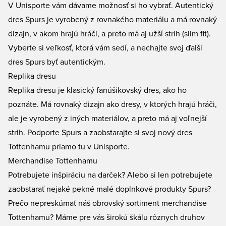
V Unisporte vám dávame možnosť si ho vybrať. Autentický
dres Spurs je vyrobený z rovnakého materiálu a má rovnaký
dizajn, v akom hrajú hráči, a preto má aj užší strih (slim fit).
Vyberte si veľkosť, ktorá vám sedí, a nechajte svoj ďalší
dres Spurs byť autentickým.
Replika dresu
Replika dresu je klasický fanúšikovský dres, ako ho
poznáte. Má rovnaký dizajn ako dresy, v ktorých hrajú hráči,
ale je vyrobený z iných materiálov, a preto má aj voľnejší
strih. Podporte Spurs a zaobstarajte si svoj nový dres
Tottenhamu priamo tu v Unisporte.
Merchandise Tottenhamu
Potrebujete inšpiráciu na darček? Alebo si len potrebujete
zaobstarať nejaké pekné malé doplnkové produkty Spurs?
Prečo nepreskúmať náš obrovský sortiment
merchandise
Tottenhamu
? Máme pre vás širokú škálu rôznych druhov