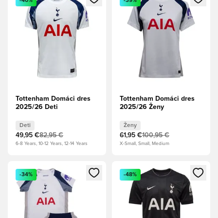
-40%
-39%
Tottenham Domáci dres
Tottenham Domáci dres
2025/26 Deti
2025/26 Ženy
Deti
Ženy
49,95 €
82,95 €
61,95 €
100,95 €
6-8 Years, 10-12 Years, 12-14 Years
X-Small, Small, Medium
Otvorí modál na prihlásenie alebo registráciu ako člen
Otvorí modál na prihlásenie al
-34%
-48%