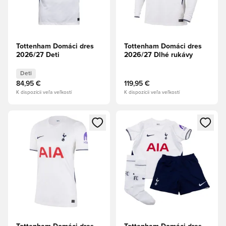
Tottenham Domáci dres
Tottenham Domáci dres
2026/27 Deti
2026/27 Dlhé rukávy
Deti
84,95 €
119,95 €
K dispozícii veľa veľkostí
K dispozícii veľa veľkostí
Otvorí modál na prihlásenie alebo registráciu ako člen
Otvorí modál na prihlásenie al