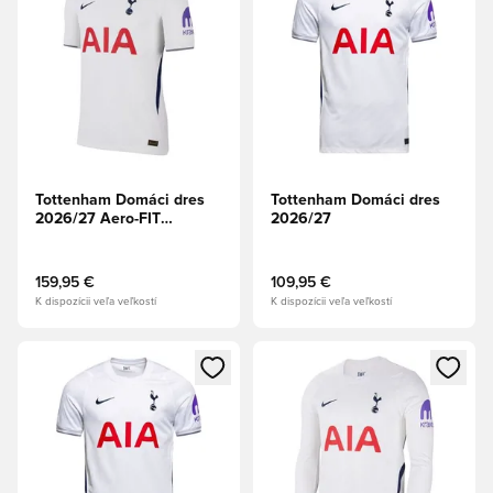
Tottenham Domáci dres
Tottenham Domáci dres
2026/27 Aero-FIT
2026/27
Authentic
159,95 €
109,95 €
K dispozícii veľa veľkostí
K dispozícii veľa veľkostí
Otvorí modál na prihlásenie alebo registráciu ako člen
Otvorí modál na prihlásenie al