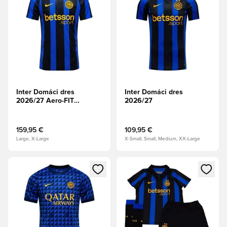
Inter Domáci dres
Inter Domáci dres
2026/27 Aero-FIT
2026/27
Authentic
159,95 €
109,95 €
Large, X-Large
X-Small, Small, Medium, XX-Large
Otvorí modál na prihlásenie alebo registráciu ako člen
Otvorí modál na prihlásenie al