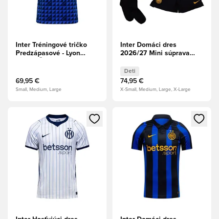
Inter Tréningové tričko
Inter Domáci dres
Predzápasové - Lyon
2026/27 Mini súprava
modrá/Čierna/Univerzitná
Deti
zlatá
Deti
69,95 €
74,95 €
Small, Medium, Large
X-Small, Medium, Large, X-Large
Otvorí modál na prihlásenie alebo registráciu ako člen
Otvorí modál na prihlásenie al