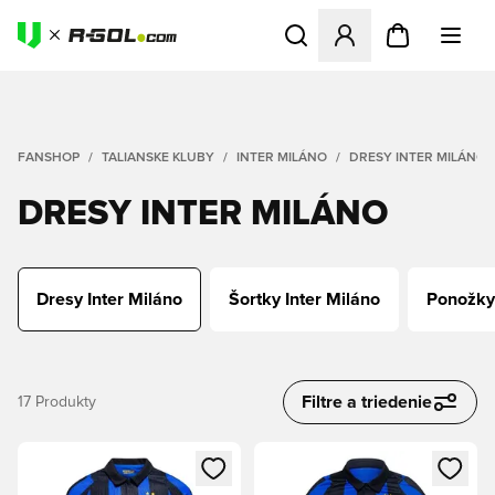
Otvorí modál na prihlásenie 
FANSHOP
TALIANSKE KLUBY
INTER MILÁNO
DRESY INTER MILÁNO
DRESY INTER MILÁNO
Dresy Inter Miláno
Šortky Inter Miláno
Ponožky 
Filtre a triedenie
17
Produkty
Otvorí modál na prihlásenie alebo registráciu ako člen
Otvorí modál na prihlásenie al