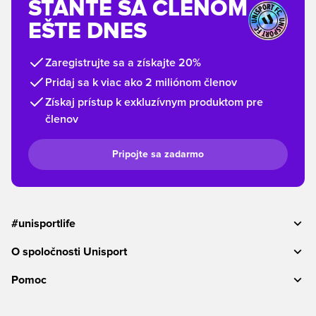
STAŇTE SA ČLENOM
EŠTE DNES
Zaregistrujte sa a získajte 20%
Pridaj sa k viac ako 2 miliónom členov
Získaj prístup k exkluzívnym produktom pre
členov
Pripojte sa zadarmo
#unisportlife
O spoločnosti Unisport
Pomoc