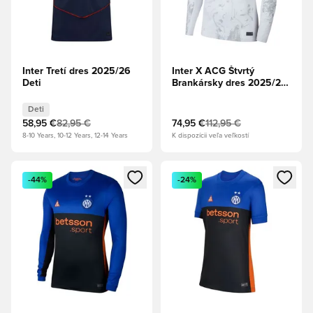
Inter Tretí dres 2025/26
Inter X ACG Štvrtý
Deti
Brankársky dres 2025/26
Dlhé rukávy
Deti
58,95 €
82,95 €
74,95 €
112,95 €
8-10 Years, 10-12 Years, 12-14 Years
K dispozícii veľa veľkostí
Otvorí modál na prihlásenie alebo registráciu ako člen
Otvorí modál na prihlásenie al
-44%
-24%