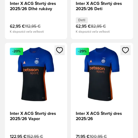
Inter X ACG Štvrtý dres
Inter X ACG Štvrtý dres
2025/26 Dlhé rukávy
2025/26 Deti
Deti
62,95 €
112,95 €
62,95 €
82,95 €
K dispozícii veľa veľkostí
K dispozícii veľa veľkostí
Otvorí modál na prihlásenie alebo registráciu ako člen
Otvorí modál na prihlásenie al
-20%
-29%
Inter X ACG Štvrtý dres
Inter X ACG Štvrtý dres
2025/26 Vapor
2025/26
122,95 €
152,95 €
71,95 €
100,95 €