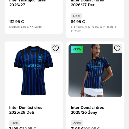
Inter Hosťujúci dres
Inter Domáci dres
2026/27
2026/27 Deti
Deti
112,95 €
84,95 €
Medium, Large, XX-Large
6-8 Years, 10-12 Years, 12-14 Years, 14-
16 Years
Otvorí modál na prihlásenie alebo registráciu ako člen
Otvorí modál na prihlásenie al
-29%
Inter Domáci dres
Inter Domáci dres
2025/26 Deti
2025/26 Ženy
Deti
Ženy