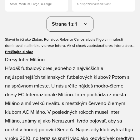
Small, Medium, Large, X-Large
K dispozícii veľa veľkostí
Strana 1 z 1
Slávni hráči ako Zlatan, Ronaldo, Roberto Carlos a Luis Figo v minulosti
dominovali na ihrisku v drese Interu. Ak si chceš zaobstarať dres Interu alebo
možno niečo iné z milánskeho klubu, nájdeš to tu na Unisport.co.uk. Môžeš
Prečítajte si viac
si vybrať, či siahneš po domácom alebo vonkajšom drese, a tiež, či si želáš
Dresy Inter Miláno
pridať potlač mena a čísla na chrbát. Objednaj si svoj dres Interu už teraz s
Hľadáš futbalový dres jedného z najväčších a
rýchlym doručením na Unisport.
najúspešnejších talianskych futbalových klubov? Potom si
na správnom mieste. U nás určite nájdeš modro-čierne
dresy FC Internazionale Miláno. Inter pochádza z mesta
Miláno a má veľkú rivalitu s mestským červeno-čiernym
klubom AC Miláno. V posledných rokoch musel Inter
Miláno, známy aj ako Nerazzurri, tvrdo bojovať, aby sa
udržal v hornej polovici Serie A. Naposledy klub vyhral ligu
v roku 2010, no teraz sa snaží viac ako kedykoľvek predtým