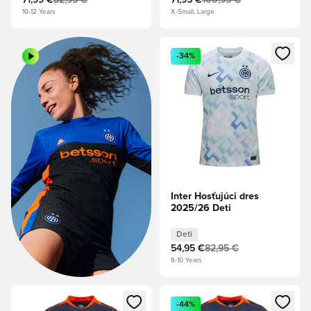
71,99 €
82,95 €
71,95 €
100,95 €
10-12 Years
X-Small, Large
Otvorí modál na prihlásenie al
-34%
Inter Hosťujúci dres
2025/26 Deti
Deti
54,95 €
82,95 €
8-10 Years
Otvorí modál na prihlásenie alebo registráciu ako člen
Otvorí modál na prihlásenie al
-44%