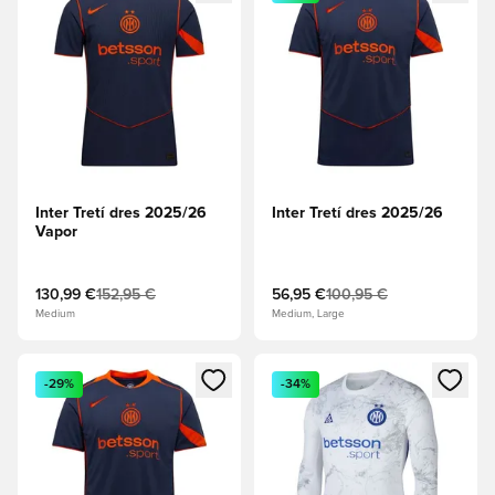
Inter Tretí dres 2025/26
Inter Tretí dres 2025/26
Vapor
130,99 €
152,95 €
56,95 €
100,95 €
Medium
Medium, Large
Otvorí modál na prihlásenie alebo registráciu ako člen
Otvorí modál na prihlásenie al
-29%
-34%