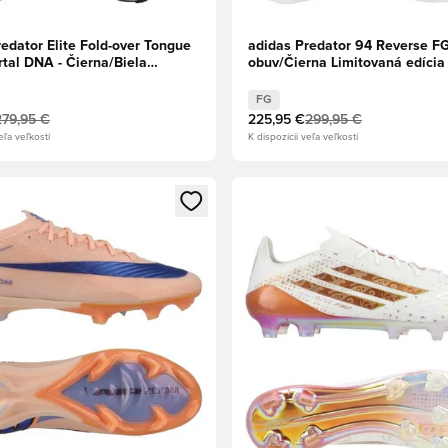
edator Elite Fold-over Tongue
adidas Predator 94 Reverse FG
tal DNA - Čierna/Biela
obuv/Čierna Limitovaná edícia
ná červená
FG
279,95 €
225,95 €
299,95 €
eľa veľkostí
K dispozícii veľa veľkostí
dál na prihlásenie alebo registráciu ako člen
Otvorí modál na prihlásenie al