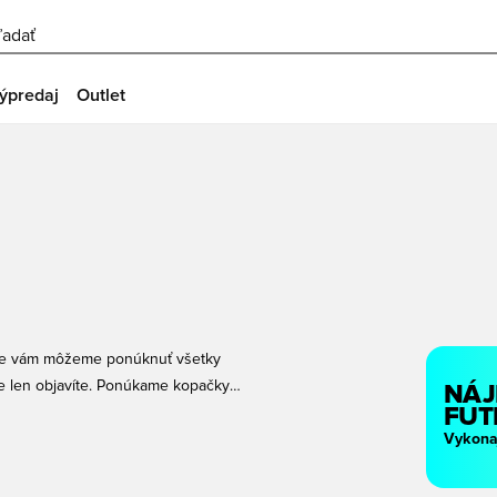
ľadať
ýpredaj
Outlet
 že vám môžeme ponúknuť všetky
te len objavíte. Ponúkame kopačky
NÁJ
FUT
ší top model na umelú trávu alebo
Vykonaj
store. Svoje kopačky si môžete
e ceny a rýchle dodanie!