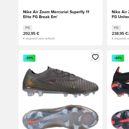
Nike Air Zoom Mercurial Superfly 11
Nike Air 
Elite FG Break Em'
FG Unite
strieborn
FG
FG
292,95 €
238,95 €
K dispozícii veľa veľkostí
K dispozícii v
Otvorí modál na prihlásenie alebo registráciu ako člen
Otvorí mo
-20%
-40%