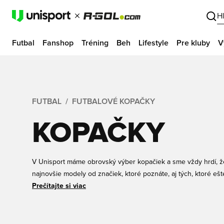
H
Futbal
Fanshop
Tréning
Beh
Lifestyle
Pre kluby
V
FUTBAL
FUTBALOVÉ KOPAČKY
KOPAČKY
V Unisport máme obrovský výber kopačiek a sme vždy hrdí,
najnovšie modely od značiek, ktoré poznáte, aj tých, ktoré eš
vo všetkých cenových kategóriách, takže či už hľadáte najnov
Prečítajte si viac
kopačky na umelú trávu za super cenu, nájdete ich v Unisport
personalizovať menom a vlajkou podľa vlastného výberu. Nízk