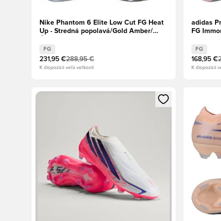
Nike Phantom 6 Elite Low Cut FG Heat
adidas Pr
Up - Stredná popolavá/Gold Amber/
FG Immor
Čierna
obuv/Jas
FG
FG
231,95 €
288,95 €
168,95 €
K dispozícii veľa veľkostí
K dispozícii v
Otvorí modál na prihlásenie alebo registráciu ako člen
Otvorí mo