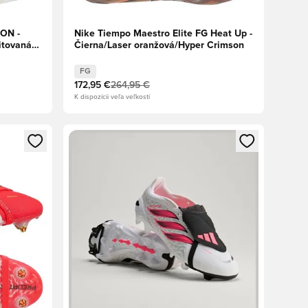
CON -
Nike Tiempo Maestro Elite FG Heat Up -
itovaná
Čierna/Laser oranžová/Hyper Crimson
FG
172,95 €
264,95 €
K dispozícii veľa veľkostí
ebo registráciu ako člen
Otvorí modál na prihlásenie alebo registráciu ako 