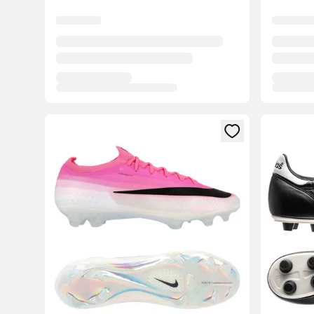
Otvorí modál na prihlásenie alebo registráciu ako člen
Otvorí mo