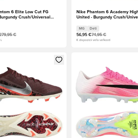
ntom 6 Elite Low Cut FG
Nike Phantom 6 Academy Hig
 Burgundy Crush/Universal
United - Burgundy Crush/Unive
il
Red/Fossil Deti
MG
Deti
279,95 €
56,95 €
74,95 €
2½
K dispozícii veľa veľkostí
dál na prihlásenie alebo registráciu ako člen
Otvorí modál na prihlásenie al