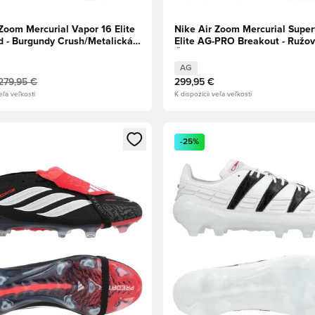
Zoom Mercurial Vapor 16 Elite
Nike Air Zoom Mercurial Superf
d - Burgundy Crush/Metalická
Elite AG-PRO Breakout - Ružov
á/Universal Red/Fossil
Čierna
AG
279,95 €
299,95 €
eľa veľkostí
K dispozícii veľa veľkostí
dál na prihlásenie alebo registráciu ako člen
Otvorí modál na prihlásenie al
-25%