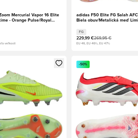
Zoom Mercurial Vapor 16 Elite
adidas F50 Elite FG Salah AF
ime - Orange Pulse/Royal
Biela obuv/Metalická meď Lim
edícia
FG
229,99 €
269,95 €
eľa veľkostí
EU 46, EU 46½, EU 47½
dál na prihlásenie alebo registráciu ako člen
Otvorí modál na prihlásenie al
-50%