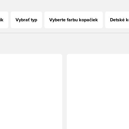
ík
Vybrať typ
Vyberte farbu kopačiek
Detské 