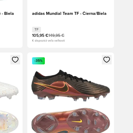
 - Biela
adidas Mundial Team TF - Čierna/Biela
TF
105,95 €
149,95 €
K dispozícii veľa veľkostí
ebo registráciu ako člen
Otvorí modál na prihlásenie alebo registráciu ako 
-35%