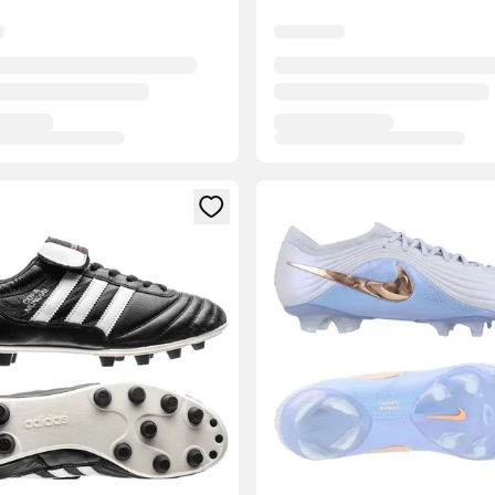
dál na prihlásenie alebo registráciu ako člen
Otvorí modál na prihlásenie al