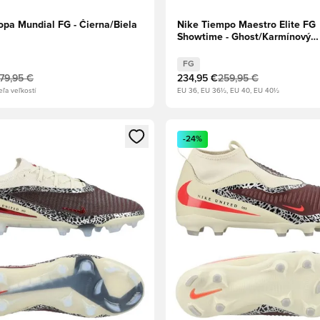
opa Mundial FG - Čierna/Biela
Nike Tiempo Maestro Elite FG
Showtime - Ghost/Karmínový
odtieň/Royal Pulse
FG
179,95 €
234,95 €
259,95 €
eľa veľkostí
EU 36, EU 36½, EU 40, EU 40½
dál na prihlásenie alebo registráciu ako člen
Otvorí modál na prihlásenie al
-24%