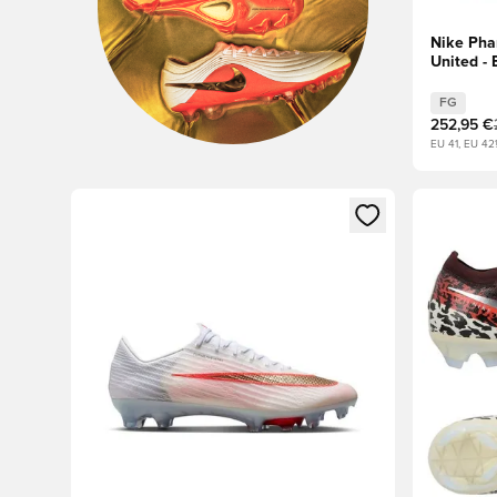
Nike Pha
United -
Red/Foss
FG
252,95 €
EU 41, EU 4
Otvorí modál na prihlásenie alebo registráciu ako člen
Otvorí mo