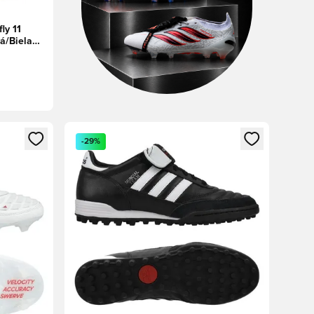
ly 11
á/Biela/
ebo registráciu ako člen
Otvorí modál na prihlásenie alebo registráciu ako 
-29%