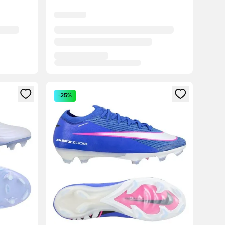
ebo registráciu ako člen
Otvorí modál na prihlásenie alebo registráciu ako 
-25%