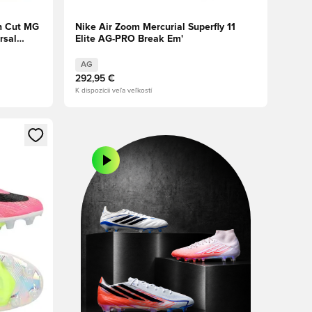
h Cut MG
Nike Air Zoom Mercurial Superfly 11
rsal
Elite AG-PRO Break Em'
AG
292,95 €
K dispozícii veľa veľkostí
ebo registráciu ako člen