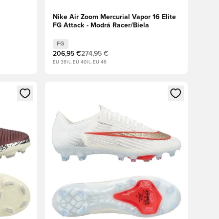
Nike Air Zoom Mercurial Vapor 16 Elite
FG Attack - Modrá Racer/Biela
FG
206,95 €
274,95 €
EU 36½, EU 40½, EU 46
ebo registráciu ako člen
Otvorí modál na prihlásenie alebo registráciu ako 