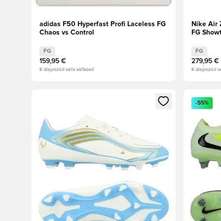
adidas F50 Hyperfast Profi Laceless FG
Nike Air 
Chaos vs Control
FG Showt
Pulse
FG
FG
159,95 €
279,95 €
K dispozícii veľa veľkostí
K dispozícii v
Otvorí modál na prihlásenie alebo registráciu ako člen
Otvorí mo
-55%