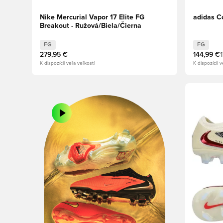
Nike Mercurial Vapor 17 Elite FG
adidas C
Breakout - Ružová/Biela/Čierna
FG
FG
279,95 €
144,99 €
K dispozícii veľa veľkostí
K dispozícii v
Otvorí mo