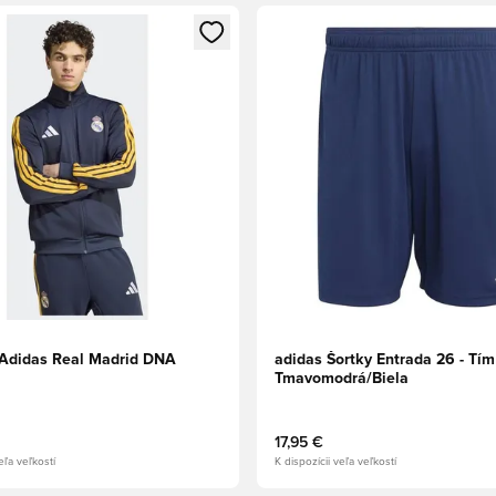
dál na prihlásenie alebo registráciu ako člen
Otvorí modál na prihlásenie al
Adidas Real Madrid DNA
adidas Šortky Entrada 26 - Tím
Tmavomodrá/Biela
17,95 €
eľa veľkostí
K dispozícii veľa veľkostí