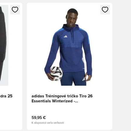
ebo registráciu ako člen
Otvorí modál na prihlásenie alebo registráciu ako 
adra 25
adidas Tréningové tričko Tiro 26
Essentials Winterized -
Tmavomodrá/Svetlá kráľovská/Biela
59,95 €
K dispozícii veľa veľkostí