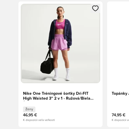
Otvorí modál na prihlásenie alebo registráciu ako člen
Otvorí mo
Nike One Tréningové šortky Dri-FIT
Topánky 
High Waisted 3'' 2 v 1 - Ružová/Biela
Ženy
Ženy
46,95 €
74,95 €
K dispozícii veľa veľkostí
K dispozícii v