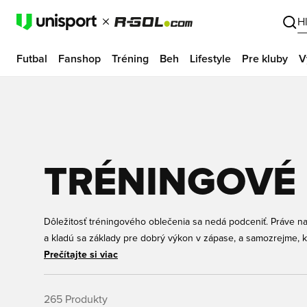
H
Futbal
Fanshop
Tréning
Beh
Lifestyle
Pre kluby
V
TRÉNINGOVÉ 
Dôležitosť tréningového oblečenia sa nedá podceniť. Práve na 
a kladú sa základy pre dobrý výkon v zápase, a samozrejme, 
vybavenie. U nás v Unisporte nájdete široký výber tréningov
Prečítajte si viac
popredných značiek; Nike, Adidas, PUMA, Under Armor a mnoh
oblečenie, ktoré sa hodí na všetky ročné obdobia, vo všetkých
265
Produkty
istí, že si u nás nájdete niečo, čo vám a vašim potrebám doko