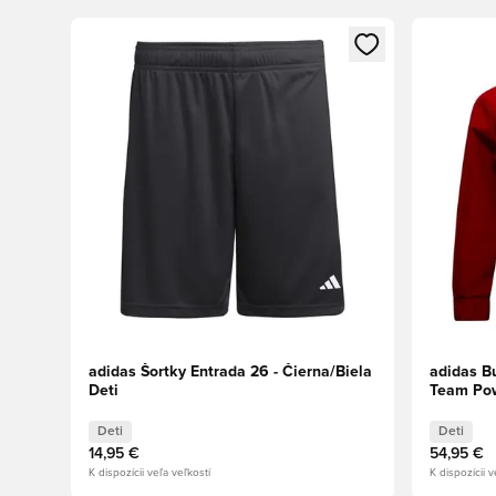
Otvorí modál na prihlásenie alebo registráciu ako člen
Otvorí mo
adidas Šortky Entrada 26 - Čierna/Biela
adidas B
Deti
Team Pow
Deti
Deti
14,95 €
54,95 €
K dispozícii veľa veľkostí
K dispozícii v