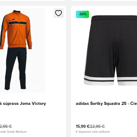
dál na prihlásenie alebo registráciu ako člen
Otvorí modál na prihlásenie al
-30%
á súprava Joma Victory
adidas Šortky Squadra 25 - Čie
2,95 €
15,99 €
22,95 €
mall, Small, Medium
K dispozícii veľa veľkostí