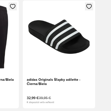
ebo registráciu ako člen
Otvorí modál na prihlásenie alebo registráciu ako 
rna/Biela
adidas Originals Šľapky adilette -
Čierna/Biela
32,99 €
39,95 €
K dispozícii veľa veľkostí