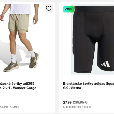
dál na prihlásenie alebo registráciu ako člen
Otvorí modál na prihlásenie al
-30%
ežecké šortky adi365
Brankárske šortky adidas Squ
s 2 v 1 - Wonder Cargo
GK - čierna
27,99 €
39,95 €
m, Large, X-Large
K dispozícii veľa veľkostí