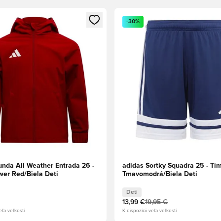
dál na prihlásenie alebo registráciu ako člen
Otvorí modál na prihlásenie al
-30%
unda All Weather Entrada 26 -
adidas Šortky Squadra 25 - Tí
er Red/Biela Deti
Tmavomodrá/Biela Deti
Deti
13,99 €
19,95 €
eľa veľkostí
K dispozícii veľa veľkostí