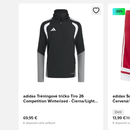
Otvorí modál na prihlásenie alebo registráciu ako člen
Otvorí mo
-30%
adidas Tréningové tričko Tiro 26
adidas Š
Competition Winterized - Čierna/Light
Červená/
Onix/Biela
Deti
69,95 €
13,99 €
19
K dispozícii veľa veľkostí
K dispozícii v