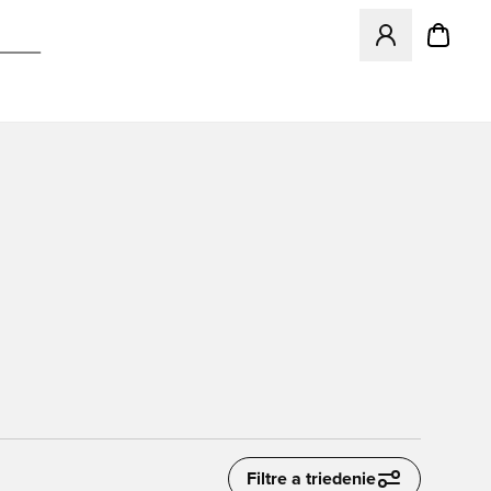
Otvorí modál na p
Filtre a triedenie