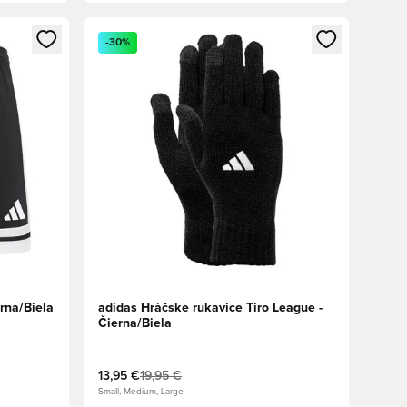
ebo registráciu ako člen
Otvorí modál na prihlásenie alebo registráciu ako 
-30%
rna/Biela
adidas Hráčske rukavice Tiro League -
Čierna/Biela
13,95 €
19,95 €
Small, Medium, Large