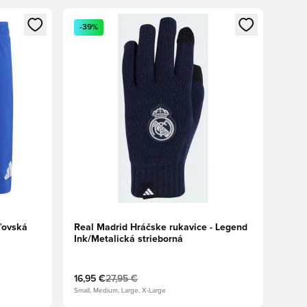
ebo registráciu ako člen
Otvorí modál na prihlásenie alebo registráciu ako 
-39%
ľovská
Real Madrid Hráčske rukavice - Legend
Ink/Metalická strieborná
16,95 €
27,95 €
Small, Medium, Large, X-Large