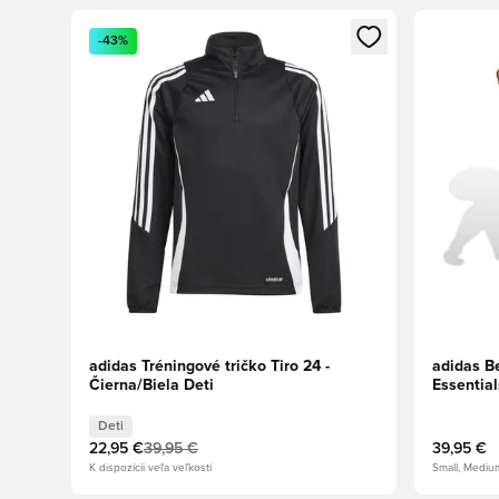
Otvorí modál na prihlásenie alebo registráciu ako člen
Otvorí mo
-43%
adidas Tréningové tričko Tiro 24 -
adidas B
Čierna/Biela Deti
Essential
Deti
22,95 €
39,95 €
39,95 €
K dispozícii veľa veľkostí
Small, Mediu