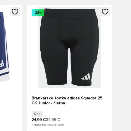
ebo registráciu ako člen
Otvorí modál na prihlásenie alebo registráciu ako 
-28%
m
Brankárske šortky adidas Squadra 25
GK Junior - čierna
Deti
24,99 €
34,95 €
K dispozícii veľa veľkostí