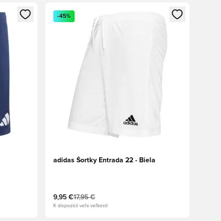
ebo registráciu ako člen
Otvorí modál na prihlásenie alebo registráciu ako 
-45%
adidas Šortky Entrada 22 - Biela
9,95 €
17,95 €
K dispozícii veľa veľkostí