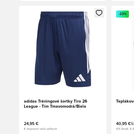
Otvorí modál na prihlásenie alebo registráciu ako člen
Otvorí mo
-23%
adidas Tréningové šortky Tiro 26
Teplákov
League - Tím Tmavomodrá/Biela
24,95 €
40,95 €
5
K dispozícii veľa veľkostí
XX-Small, X-S