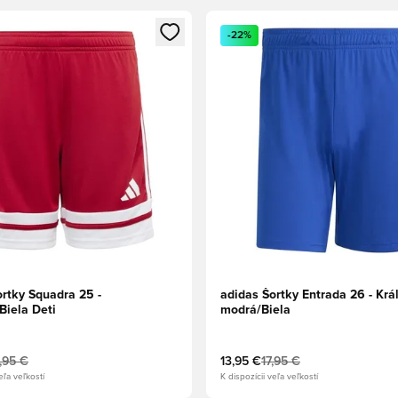
dál na prihlásenie alebo registráciu ako člen
Otvorí modál na prihlásenie al
-22%
ortky Squadra 25 -
adidas Šortky Entrada 26 - Krá
Biela Deti
modrá/Biela
,95 €
13,95 €
17,95 €
eľa veľkostí
K dispozícii veľa veľkostí