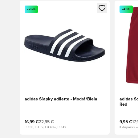
Otvorí modál na prihlásenie alebo registráciu ako člen
Otvorí mo
-26%
-45%
adidas Šľapky adilette - Modrá/Biela
adidas Š
Red
16,99 €
22,95 €
9,95 €
17,
EU 38, EU 39, EU 40½, EU 42
K dispozícii v