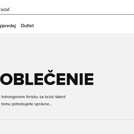
ľadať
ýpredaj
Outlet
OBLEČENIE
tréningovom ihrisku sa brúsi talent
k tomu potrebujete správne
ého oblečenia od všetkých
ých ďalších. Nájdete tu tréningové
 veľkostiach a farbách, takže sme si
nale sadne.