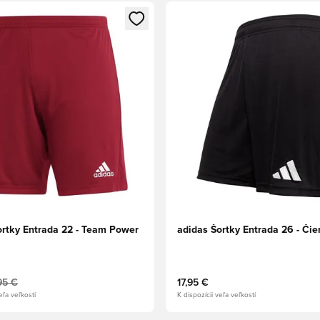
dál na prihlásenie alebo registráciu ako člen
Otvorí modál na prihlásenie al
ortky Entrada 22 - Team Power
adidas Šortky Entrada 26 - Čie
95 €
17,95 €
eľa veľkostí
K dispozícii veľa veľkostí