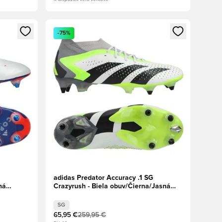
ebo registráciu ako člen
Otvorí modál na prihlásenie alebo registráciu ako 
-75%
adidas Predator Accuracy .1 SG
ná
Crazyrush - Biela obuv/Čierna/Jasná
citrónová
SG
65,95 €
259,95 €