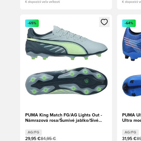
K dispozícii veľa veľkostí
K dispozícii v
Otvorí modál na prihlásenie alebo registráciu ako člen
Otvorí mo
-65%
-64%
PUMA King Match FG/AG Lights Out -
PUMA Ult
Námrazová rosa/Šumivé jablko/Sivé
Ultra mo
oblohy
červená
AG/FG
AG/FG
29,95 €
84,95 €
31,95 €
89