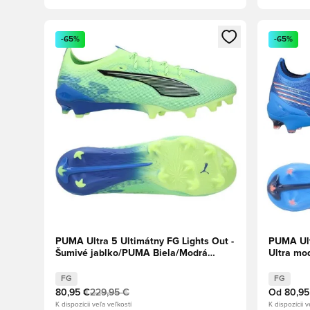
Otvorí modál na prihlásenie alebo registráciu ako člen
Otvorí mo
-65%
-65%
PUMA Ultra 5 Ultimátny FG Lights Out -
PUMA Ult
Šumivé jablko/PUMA Biela/Modrá
Ultra mo
paráda
červená
FG
FG
80,95 €
229,95 €
Od
80,95
K dispozícii veľa veľkostí
K dispozícii v