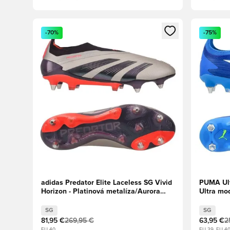
Otvorí modál na prihlásenie alebo registráciu ako člen
Otvorí mo
-70%
-75%
adidas Predator Elite Laceless SG Vivid
PUMA Ult
Horizon - Platinová metalíza/Aurora
Ultra mo
Black Turbo
SG
SG
81,95 €
269,95 €
63,95 €
2
EU 40
EU 39, EU 4