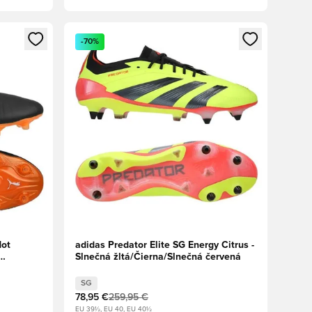
ebo registráciu ako člen
Otvorí modál na prihlásenie alebo registráciu ako 
-70%
Hot
adidas Predator Elite SG Energy Citrus -
Slnečná žltá/Čierna/Slnečná červená
SG
78,95 €
259,95 €
EU 39½, EU 40, EU 40½