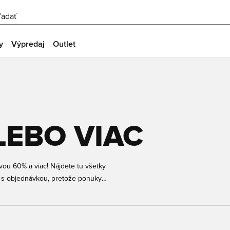
ľadať
y
Výpredaj
Outlet
LEBO VIAC
avou 60% a viac! Nájdete tu všetky
ho s objednávkou, pretože ponuky
 určite nájdete niečo, čo vám sadne!