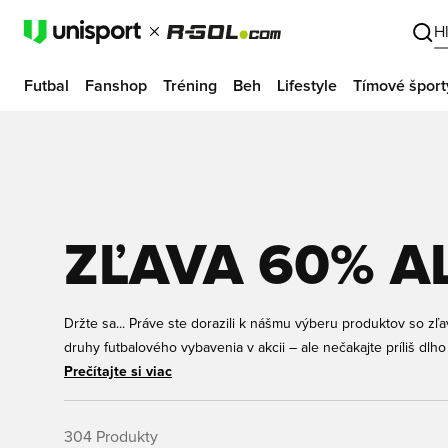
H
Futbal
Fanshop
Tréning
Beh
Lifestyle
Tímové šport
ZĽAVA 60% A
Držte sa... Práve ste dorazili k nášmu výberu produktov so zľ
druhy futbalového vybavenia v akcii – ale nečakajte príliš dl
môžu zmiznúť mihnutím oka. Prezrite si náš sortiment nižšie a
Prečítajte si viac
304
Produkty