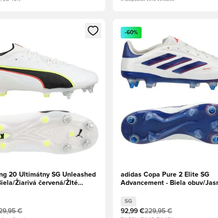
dál na prihlásenie alebo registráciu ako člen
Otvorí modál na prihlásenie al
-60%
g 20 Ultimátny SG Unleashed
adidas Copa Pure 2 Elite SG
ela/Žiarivá červená/Žlté
Advancement - Biela obuv/Jas
nie
modrá/Slnečná červená
SG
29,95 €
92,99 €
229,95 €