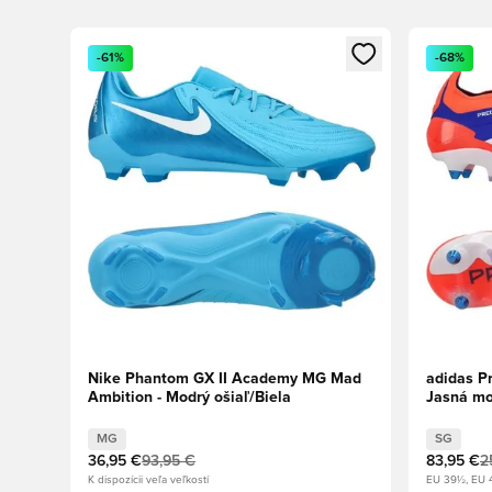
Otvorí modál na prihlásenie alebo registráciu ako člen
Otvorí mo
-61%
-68%
Nike Phantom GX II Academy MG Mad
adidas P
Ambition - Modrý ošiaľ/Biela
Jasná mo
červená
MG
SG
36,95 €
93,95 €
83,95 €
2
K dispozícii veľa veľkostí
EU 39½, EU 