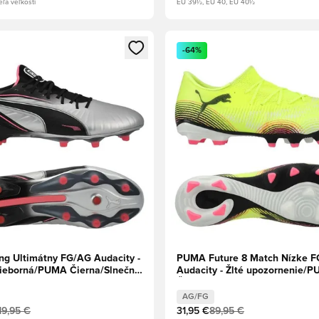
eľa veľkostí
EU 39½, EU 40, EU 40½
dál na prihlásenie alebo registráciu ako člen
Otvorí modál na prihlásenie al
-64%
g Ultimátny FG/AG Audacity -
PUMA Future 8 Match Nízke 
ieborná/PUMA Čierna/Slnečný
Audacity - Žlté upozornenie/
A Biela
Čierna/Slnečný úder
AG/FG
19,95 €
31,95 €
89,95 €