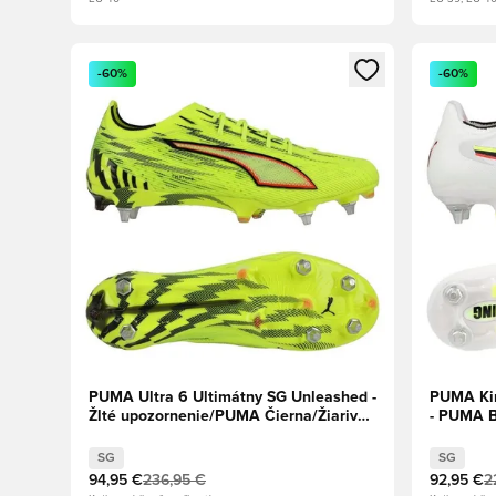
Otvorí modál na prihlásenie alebo registráciu ako člen
Otvorí mo
-60%
-60%
PUMA Ultra 6 Ultimátny SG Unleashed -
PUMA Kin
Žlté upozornenie/PUMA Čierna/Žiarivá
- PUMA Bi
červená/Limetková
upozorne
SG
SG
94,95 €
236,95 €
92,95 €
2