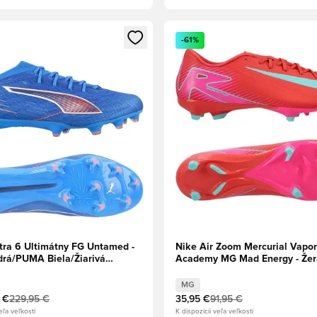
dál na prihlásenie alebo registráciu ako člen
Otvorí modál na prihlásenie al
-61%
ra 6 Ultimátny FG Untamed -
Nike Air Zoom Mercurial Vapor
drá/PUMA Biela/Žiarivá
Academy MG Mad Energy - Žer
žiara/Zelená Aurora
MG
 €
229,95 €
35,95 €
91,95 €
eľa veľkostí
K dispozícii veľa veľkostí