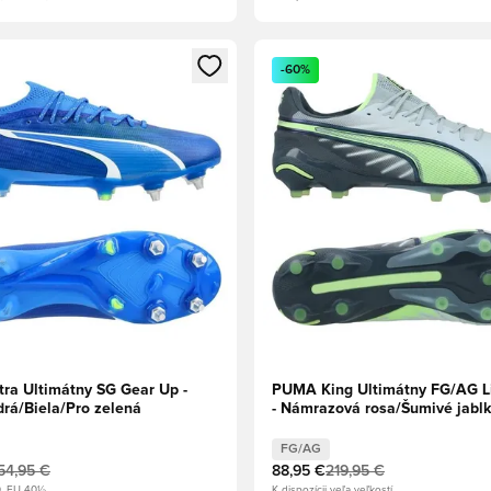
dál na prihlásenie alebo registráciu ako člen
Otvorí modál na prihlásenie al
-60%
ra Ultimátny SG Gear Up -
PUMA King Ultimátny FG/AG L
drá/Biela/Pro zelená
- Námrazová rosa/Šumivé jablk
oblohy
FG/AG
54,95 €
88,95 €
219,95 €
0, EU 40½
K dispozícii veľa veľkostí