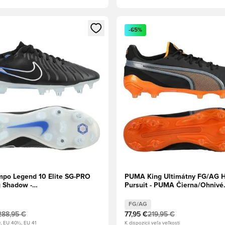
dál na prihlásenie alebo registráciu ako člen
Otvorí modál na prihlásenie al
-65%
mpo Legend 10 Elite SG-PRO
PUMA King Ultimátny FG/AG 
g Shadow -
Pursuit - PUMA Čierna/Ohnivé
hróm/Hyper Royal
teplo/Puma Strieborná
FG/AG
288,95 €
77,95 €
219,95 €
, EU 40½, EU 41
K dispozícii veľa veľkostí