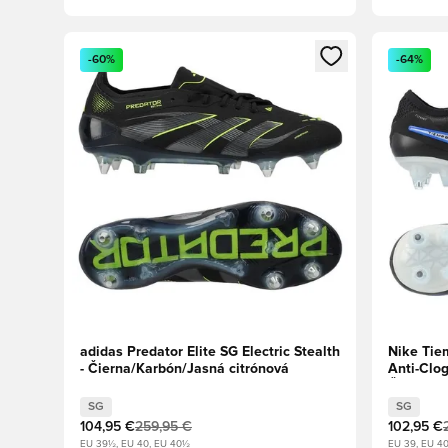
Otvorí modál na prihlásenie alebo registráciu ako člen
Otvorí mo
-60%
-64%
adidas Predator Elite SG Electric Stealth
Nike Tie
- Čierna/Karbón/Jasná citrónová
Anti-Clo
Čierna/C
SG
SG
104,95 €
259,95 €
102,95 €
EU 39½, EU 40, EU 40½
EU 39, EU 40