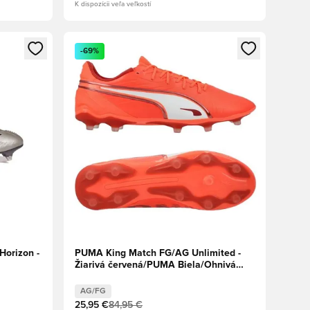
K dispozícii veľa veľkostí
ebo registráciu ako člen
Otvorí modál na prihlásenie alebo registráciu ako 
-69%
Horizon -
PUMA King Match FG/AG Unlimited -
Žiarivá červená/PUMA Biela/Ohnivá
červená
AG/FG
25,95 €
84,95 €