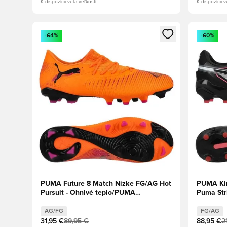
K dispozícii veľa veľkostí
K dispozícii v
Otvorí modál na prihlásenie alebo registráciu ako člen
Otvorí mo
-64%
-60%
PUMA Future 8 Match Nízke FG/AG Hot
PUMA Kin
Pursuit - Ohnivé teplo/PUMA
Puma Str
Čierna/Ružová
úder/PUM
AG/FG
FG/AG
31,95 €
89,95 €
88,95 €
2