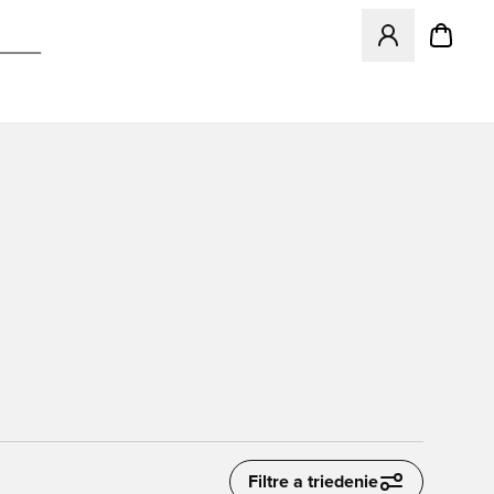
Otvorí modál na p
Filtre a triedenie