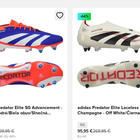
dál na prihlásenie alebo registráciu ako člen
Otvorí modál na prihlásenie al
-64%
redator Elite SG Advancement -
adidas Predator Elite Laceless
drá/Biela obuv/Slnečná
Champagne - Off White/Čierna
Ruby
SG
59,95 €
95,95 €
269,95 €
40, EU 40½
EU 40