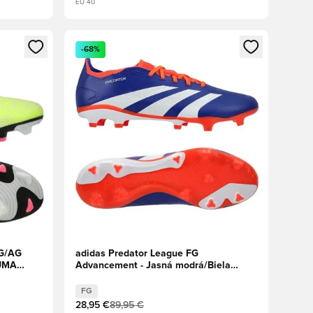
EU 40
ebo registráciu ako člen
Otvorí modál na prihlásenie alebo registráciu ako 
-68%
FG/AG
adidas Predator League FG
PUMA
Advancement - Jasná modrá/Biela
obuv/Slnečná červená
FG
28,95 €
89,95 €