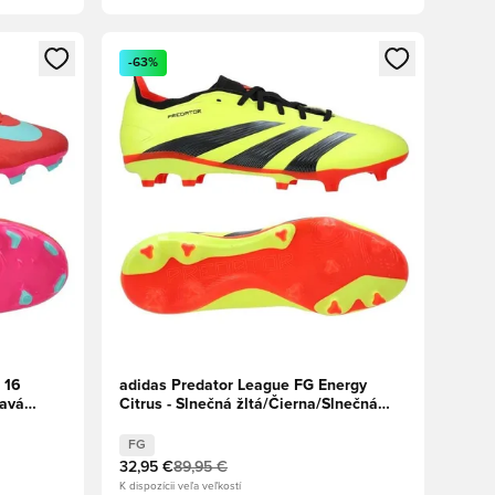
ebo registráciu ako člen
Otvorí modál na prihlásenie alebo registráciu ako 
-63%
 16
adidas Predator League FG Energy
avá
Citrus - Slnečná žltá/Čierna/Slnečná
červená
FG
32,95 €
89,95 €
K dispozícii veľa veľkostí