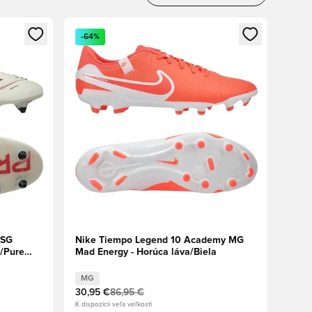
ebo registráciu ako člen
Otvorí modál na prihlásenie alebo registráciu ako 
-64%
 SG
Nike Tiempo Legend 10 Academy MG
/Pure
Mad Energy - Horúca láva/Biela
MG
30,95 €
86,95 €
K dispozícii veľa veľkostí