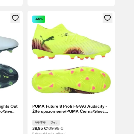
ebo registráciu ako člen
Otvorí modál na prihlásenie alebo registráciu ako 
-65%
ights Out
PUMA Future 8 Profi FG/AG Audacity -
o/Sivé
Žlté upozornenie/PUMA Čierna/Slnečný
úder Deti
AG/FG
Deti
38,95 €
109,95 €
K dispozícii veľa veľkostí