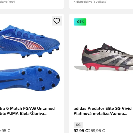
eľa veľkostí
K dispozícii veľa veľkostí
dál na prihlásenie alebo registráciu ako člen
Otvorí modál na prihlásenie al
-64%
ra 6 Match FG/AG Untamed -
adidas Predator Elite SG Vivid 
drá/PUMA Biela/Žiarivá
Platinová metalíza/Aurora
Black/Karbón
SG
,95 €
92,95 €
259,95 €