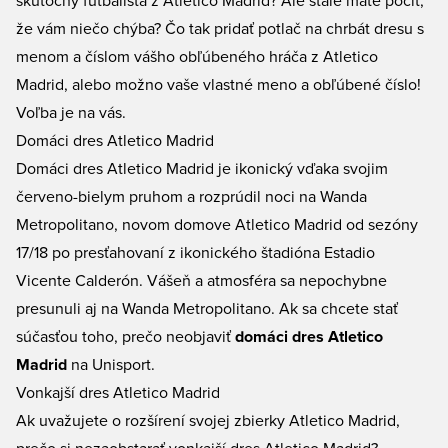
skutočný futbalista z Atletico Madrid? Ale stále máte pocit,
že vám niečo chýba? Čo tak pridať potlač na chrbát dresu s
menom a číslom vášho obľúbeného hráča z Atletico
Madrid, alebo možno vaše vlastné meno a obľúbené číslo!
Voľba je na vás.
Domáci dres Atletico Madrid
Domáci dres Atletico Madrid je ikonický vďaka svojim
červeno-bielym pruhom a rozprúdil noci na Wanda
Metropolitano, novom domove Atletico Madrid od sezóny
17/18 po presťahovaní z ikonického štadióna Estadio
Vicente Calderón. Vášeň a atmosféra sa nepochybne
presunuli aj na Wanda Metropolitano. Ak sa chcete stať
súčasťou toho, prečo neobjaviť
domáci dres Atletico
Madrid
na Unisport.
Vonkajší dres Atletico Madrid
Ak uvažujete o rozšírení svojej zbierky Atletico Madrid,