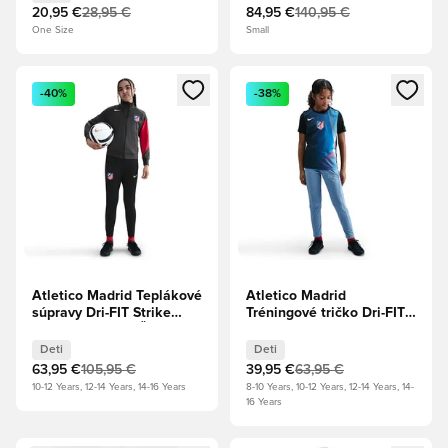
20,95 €
28,95 €
84,95 €
140,95 €
One Size
Small
Otvorí modál na prihlásenie alebo registráciu ako člen
Otvorí modál na prihlásenie al
-40%
-38%
Atletico Madrid Teplákové
Atletico Madrid
súpravy Dri-FIT Strike
Tréningové tričko Dri-FIT
Tretie - Antracit/Čierna/
Academy Pro
Športová červená/Biela
Predzápasové Tretie -
Deti
Deti
Deti
Čierna/Modrá/Biela Deti
63,95 €
105,95 €
39,95 €
63,95 €
10-12 Years, 12-14 Years, 14-16 Years
8-10 Years, 10-12 Years, 12-14 Years, 14-
16 Years