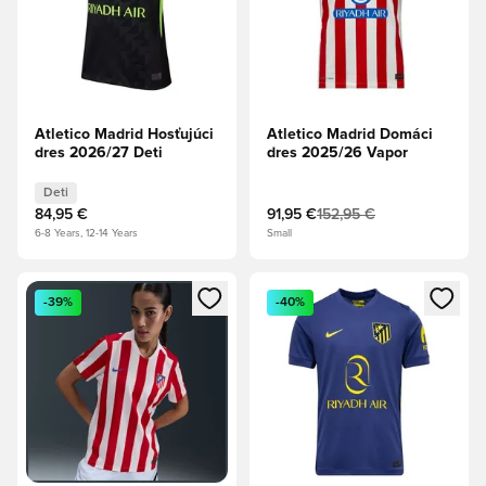
Atletico Madrid Hosťujúci
Atletico Madrid Domáci
dres 2026/27 Deti
dres 2025/26 Vapor
Deti
84,95 €
91,95 €
152,95 €
6-8 Years, 12-14 Years
Small
Otvorí modál na prihlásenie alebo registráciu ako člen
Otvorí modál na prihlásenie al
-39%
-40%