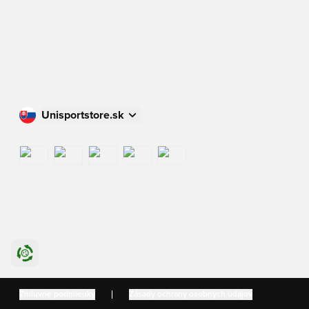
Unisportstore.sk
Nakupujte vo svojej krajine
International
US
Danmark
Zmluvné podmienky
Zásady ochrany osobných údajov
Sverige