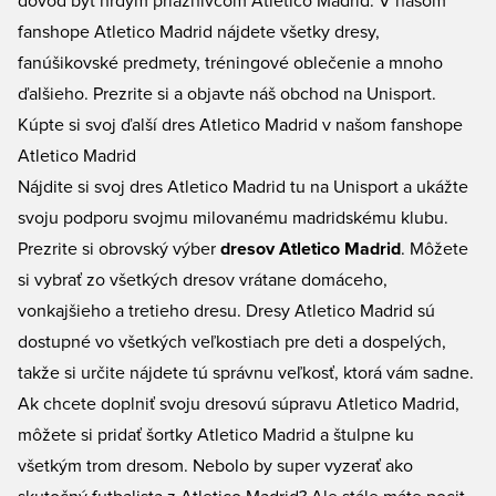
dôvod byť hrdým priaznivcom Atletico Madrid. V našom
fanshope Atletico Madrid nájdete všetky dresy,
fanúšikovské predmety, tréningové oblečenie a mnoho
ďalšieho. Prezrite si a objavte náš obchod na Unisport.
Kúpte si svoj ďalší dres Atletico Madrid v našom fanshope
Atletico Madrid
Nájdite si svoj dres Atletico Madrid tu na Unisport a ukážte
svoju podporu svojmu milovanému madridskému klubu.
Prezrite si obrovský výber
dresov Atletico Madrid
. Môžete
si vybrať zo všetkých dresov vrátane domáceho,
vonkajšieho a tretieho dresu. Dresy Atletico Madrid sú
dostupné vo všetkých veľkostiach pre deti a dospelých,
takže si určite nájdete tú správnu veľkosť, ktorá vám sadne.
Ak chcete doplniť svoju dresovú súpravu Atletico Madrid,
môžete si pridať
šortky Atletico Madrid
a štulpne ku
všetkým trom dresom. Nebolo by super vyzerať ako