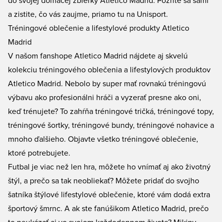
do svojej domácej zbierky Atletico Madrid. Pozrite sa sami
a zistite, čo vás zaujme, priamo tu na Unisport.
Tréningové oblečenie a lifestylové produkty Atletico
Madrid
V našom fanshope Atletico Madrid nájdete aj skvelú
kolekciu tréningového oblečenia a lifestylových produktov
Atletico Madrid. Nebolo by super mať rovnakú tréningovú
výbavu ako profesionálni hráči a vyzerať presne ako oni,
keď trénujete? To zahŕňa tréningové tričká, tréningové topy,
tréningové šortky, tréningové bundy, tréningové nohavice a
mnoho ďalšieho. Objavte všetko
tréningové oblečenie
,
ktoré potrebujete.
Futbal je viac než len hra, môžete ho vnímať aj ako životný
štýl, a prečo sa tak neobliekať? Môžete pridať do svojho
šatníka štýlové lifestylové oblečenie, ktoré vám dodá extra
športový šmrnc. A ak ste fanúšikom Atletico Madrid, prečo