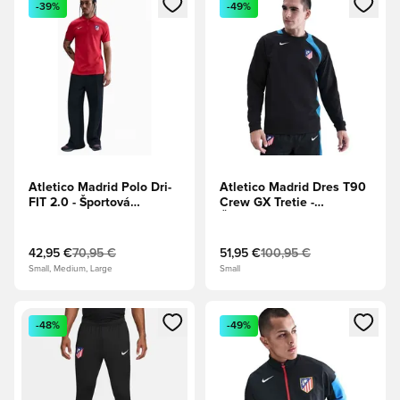
-39%
-49%
Atletico Madrid Polo Dri-
Atletico Madrid Dres T90
FIT 2.0 - Športová
Crew GX Tretie -
červená/Biela
Čierna/Foto modrá/Biela
42,95 €
70,95 €
51,95 €
100,95 €
Small, Medium, Large
Small
Otvorí modál na prihlásenie alebo registráciu ako člen
Otvorí modál na prihlásenie al
-48%
-49%