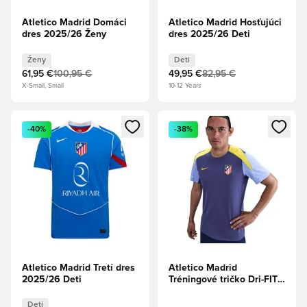
Atletico Madrid Domáci
Atletico Madrid Hosťujúci
dres 2025/26 Ženy
dres 2025/26 Deti
Ženy
Deti
61,95 €
100,95 €
49,95 €
82,95 €
X-Small, Small
10-12 Years
Otvorí modál na prihlásenie alebo registráciu ako člen
Otvorí modál na prihlásenie al
-40%
-38%
Atletico Madrid Tretí dres
Atletico Madrid
2025/26 Deti
Tréningové tričko Dri-FIT
Strike - Fialová Dynastia/
Žiarivá žltá
Deti