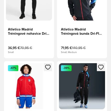
Atletico Madrid
Atletico Madrid
Tréningové nohavice Dri-
Tréningová bunda Dri-FIT
FIT Strike KPZ Tretie -
Strike Anthem Tretie -
Čierna/Športová
Čierna/Foto modrá/
červená/Biela
Športová červená/Biela
36,95 €
70,95 €
71,95 €
140,95 €
Small
Small, Medium
Otvorí modál na prihlásenie alebo registráciu ako člen
Otvorí modál na prihlásenie al
-47%
-39%