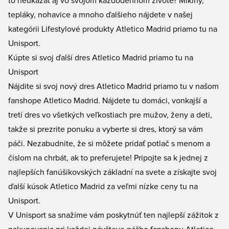
to neukázať aj vo svojom každodennom živote? Mikiny,
tepláky, nohavice a mnoho ďalšieho nájdete v našej
kategórii
Lifestylové produkty Atletico Madrid
priamo tu na
Unisport.
Kúpte si svoj ďalší dres Atletico Madrid priamo tu na
Unisport
Nájdite si svoj nový
dres Atletico Madrid
priamo tu v našom
fanshope Atletico Madrid. Nájdete tu domáci, vonkajší a
tretí dres vo všetkých veľkostiach pre mužov, ženy a deti,
takže si prezrite ponuku a vyberte si dres, ktorý sa vám
páči. Nezabudnite, že si môžete pridať potlač s menom a
číslom na chrbát, ak to preferujete! Pripojte sa k jednej z
najlepších fanúšikovských základní na svete a získajte svoj
ďalší kúsok Atletico Madrid za veľmi nízke ceny tu na
Unisport.
V Unisport sa snažíme vám poskytnúť ten najlepší zážitok z