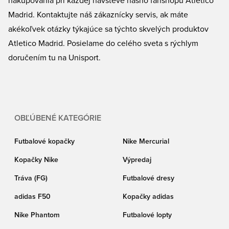
nakupovania pri každej návšteve nášho fanshopu Atletico
Madrid. Kontaktujte náš zákaznícky servis, ak máte
akékoľvek otázky týkajúce sa týchto skvelých produktov
Atletico Madrid. Posielame do celého sveta s rýchlym
doručením tu na Unisport.
OBĽÚBENÉ KATEGÓRIE
Futbalové kopačky
Nike Mercurial
Kopačky Nike
Výpredaj
Tráva (FG)
Futbalové dresy
adidas F50
Kopačky adidas
Nike Phantom
Futbalové lopty