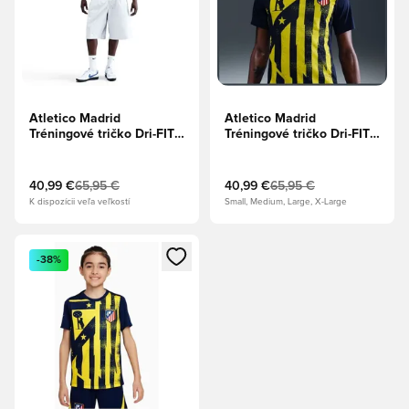
Atletico Madrid
Atletico Madrid
Tréningové tričko Dri-FIT
Tréningové tričko Dri-FIT
Academy Pro
Academy Pro
Predzápasové Tretie -
Predzápasové - Binary
Čierna/Modrá/Biela
Blue/Žiarivá žltá
40,99 €
65,95 €
40,99 €
65,95 €
K dispozícii veľa veľkostí
Small, Medium, Large, X-Large
Otvorí modál na prihlásenie alebo registráciu ako člen
-38%