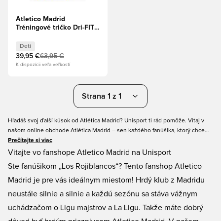
Atletico Madrid
Tréningové tričko Dri-FIT
Academy Pro
Predzápasové - Binary
Deti
Blue/Žiarivá žltá Deti
39,95 €
63,95 €
K dispozícii veľa veľkostí
Strana 1 z 1
Hľadáš svoj ďalší kúsok od Atlética Madrid? Unisport ti rád pomôže. Vitaj v
našom online obchode Atlética Madrid – sen každého fanúšika, ktorý chce
podporiť a reprezentovať klub a hrdo nosiť jeho farby. Náš fan shop Atlética
Prečítajte si viac
Madrid ponúka všetky typy produktov – od dresov Atlética Madrid, súprav až
Vitajte vo fanshope Atletico Madrid na Unisport
po rôzny fanúšikovský tovar. Ukáž svoju hrdosť na Los Rojiblancos a nakúp si
Ste fanúšikom „Los Rojiblancos“? Tento fanshop Atletico
svoj nový produkt Atlética Madrid v Unisporte. Vždy jednoduché
Madrid je pre vás ideálnym miestom! Hrdý klub z Madridu
nakupovanie.
neustále silnie a silnie a každú sezónu sa stáva vážnym
uchádzačom o Ligu majstrov a La Ligu. Takže máte dobrý