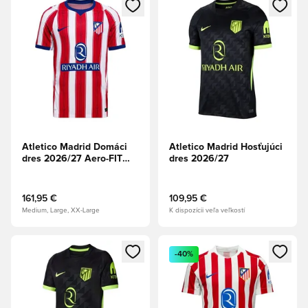
Otvorí modál na prihlásenie alebo registráciu ako člen
Otvorí modál na prihlásenie al
Atletico Madrid Domáci
Atletico Madrid Hosťujúci
dres 2026/27 Aero-FIT
dres 2026/27
Authentic
161,95 €
109,95 €
Medium, Large, XX-Large
K dispozícii veľa veľkostí
Otvorí modál na prihlásenie alebo registráciu ako člen
Otvorí modál na prihlásenie al
-40%