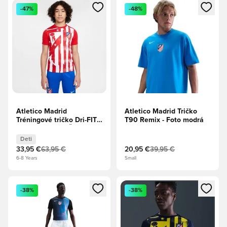
Otvorí modál na prihlásenie alebo registráciu ako člen
Otvorí modál na prihlásenie al
-47%
-48%
Atletico Madrid
Atletico Madrid Tričko
Tréningové tričko Dri-FIT
T90 Remix - Foto modrá
Predzápasové - Športová
červená/Biela Deti
Deti
33,95 €
63,95 €
20,95 €
39,95 €
6-8 Years
Small
Otvorí modál na prihlásenie alebo registráciu ako člen
Otvorí modál na prihlásenie al
-38%
-38%