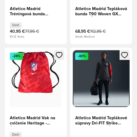
Atletico Madrid
Atletico Madrid Tepláková
Tréningová bunda
bunda T90 Woven GX
Academy Profi Anthem -
Tretie - Čierna/Foto
Športová červená/Hyper
modrá/Športová
Deti
Royal/Biela Deti
červená/Biela
40,95 €
77,95 €
68,95 €
112,95 €
10-12 Years
Small, Medium
Otvorí modál na prihlásenie alebo registráciu ako člen
Otvorí modál na prihlásenie al
-28%
-40%
Atletico Madrid Vak na
Atletico Madrid Teplákové
cvičenie Heritage -
súpravy Dri-FIT Strike
Športová červená/Silná
Tretie - Antracit/Čierna/
červená/Biela
Športová červená/Biela
Deti