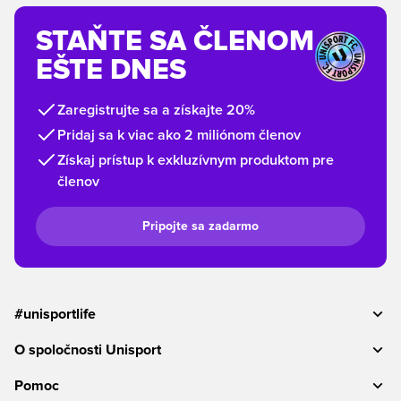
STAŇTE SA ČLENOM
EŠTE DNES
Zaregistrujte sa a získajte 20%
Pridaj sa k viac ako 2 miliónom členov
Získaj prístup k exkluzívnym produktom pre
členov
Pripojte sa zadarmo
#unisportlife
O spoločnosti Unisport
Pomoc