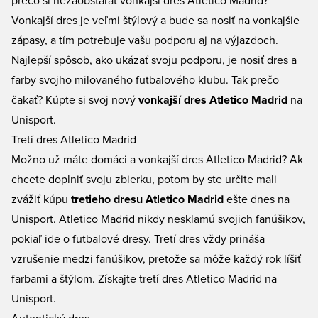
prečo si nezaobstarať vonkajší dres Atletico Madrid?
Vonkajší dres je veľmi štýlový a bude sa nosiť na vonkajšie
zápasy, a tím potrebuje vašu podporu aj na výjazdoch.
Najlepší spôsob, ako ukázať svoju podporu, je nosiť dres a
farby svojho milovaného futbalového klubu. Tak prečo
čakať? Kúpte si svoj nový
vonkajší dres Atletico Madrid
na
Unisport.
Tretí dres Atletico Madrid
Možno už máte domáci a vonkajší dres Atletico Madrid? Ak
chcete doplniť svoju zbierku, potom by ste určite mali
zvážiť kúpu
tretieho dresu Atletico Madrid
ešte dnes na
Unisport. Atletico Madrid nikdy nesklamú svojich fanúšikov,
pokiaľ ide o futbalové dresy. Tretí dres vždy prináša
vzrušenie medzi fanúšikov, pretože sa môže každý rok líšiť
farbami a štýlom. Získajte tretí dres Atletico Madrid na
Unisport.