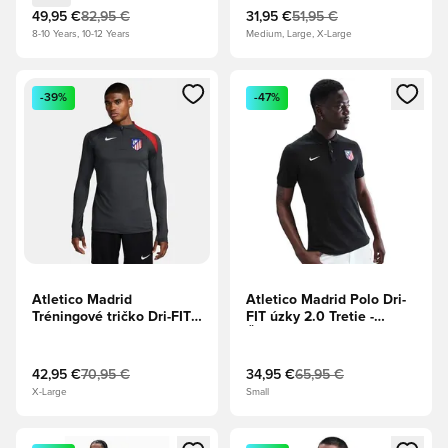
49,95 €
82,95 €
31,95 €
51,95 €
8-10 Years, 10-12 Years
Medium, Large, X-Large
Otvorí modál na prihlásenie alebo registráciu ako člen
Otvorí modál na prihlásenie al
-39%
-47%
Atletico Madrid
Atletico Madrid Polo Dri-
Tréningové tričko Dri-FIT
FIT úzky 2.0 Tretie -
Strike Drill Tretie -
Čierna/Biela
Antracit/Športová
červená/Biela
42,95 €
70,95 €
34,95 €
65,95 €
X-Large
Small
Otvorí modál na prihlásenie alebo registráciu ako člen
Otvorí modál na prihlásenie al