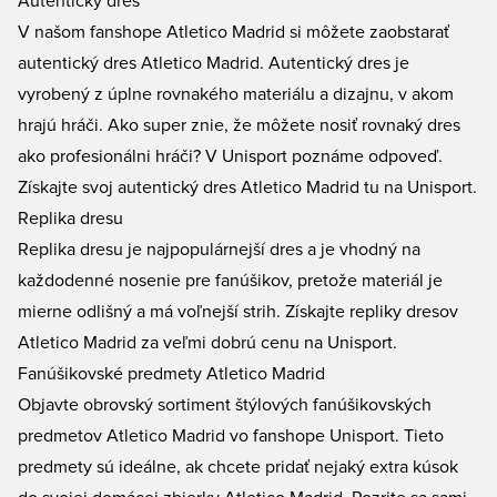
Autentický dres
V našom fanshope Atletico Madrid si môžete zaobstarať
autentický dres Atletico Madrid. Autentický dres je
vyrobený z úplne rovnakého materiálu a dizajnu, v akom
hrajú hráči. Ako super znie, že môžete nosiť rovnaký dres
ako profesionálni hráči? V Unisport poznáme odpoveď.
Získajte svoj autentický dres Atletico Madrid tu na Unisport.
Replika dresu
Replika dresu je najpopulárnejší dres a je vhodný na
každodenné nosenie pre fanúšikov, pretože materiál je
mierne odlišný a má voľnejší strih. Získajte repliky dresov
Atletico Madrid za veľmi dobrú cenu na Unisport.
Fanúšikovské predmety Atletico Madrid
Objavte obrovský sortiment štýlových
fanúšikovských
predmetov
Atletico Madrid vo fanshope Unisport. Tieto
predmety sú ideálne, ak chcete pridať nejaký extra kúsok