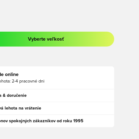
Vyberte veľkosť
a prihlásenie alebo registráciu ako člen
e online
ehota:
2-4 pracovné dni
a & doručenie
á lehota na vrátenie
ónov spokojných zákazníkov od roku 1995