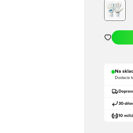
Otvorí modál n
Na sklad
Dodacia l
Doprav
30-dňov
10 mili