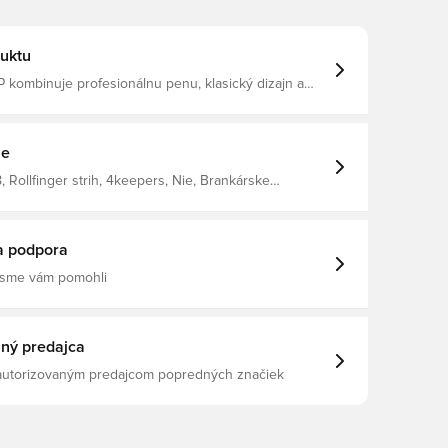
uktu
 kombinuje profesionálnu penu, klasický dizajn a
ohodlie Navrhnutý pre profesionálov, ktorí požadujú
né vybavenie, ponúka spoľahlivosť, bezpečné
 ochranu rúk za všetkých podmienok Žakárová
 8 mm penou Elastický latexový pás AQUA ADHESIVE+
ie
rih na valcový prst, 2. generácia
, Rollfinger strih, 4keepers, Nie, Brankárske
nske, Biela, Dospelí, Najlepšie
a podpora
 sme vám pomohli
ný predajca
 autorizovaným predajcom popredných značiek