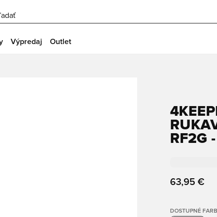
ľadať
y
Výpredaj
Outlet
4KEEP
RUKAV
RF2G 
63,95 €
DOSTUPNÉ FAR