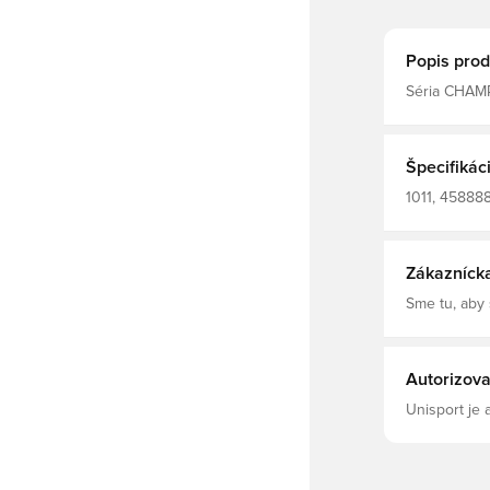
Popis prod
Séria CHAMP
vynikajúce p
nekompromis
uchopenie a
sieťovina s
Špecifikác
GRIP pena St
1011, 458888
rukavice, Pá
Zákazníck
Sme tu, aby
Autorizova
Unisport je