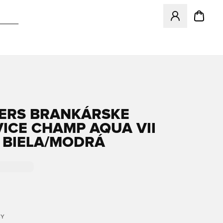
Otvorí modál na p
ERS BRANKÁRSKE
ICE CHAMP AQUA VII
- BIELA/MODRÁ
BY