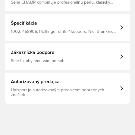
Séria CHAMP kombinuje profesionálnu penu, klasický
dizajn a maximálny komfort. PENA SUPERSOFT GRIP
Ideálne pre umelý trávnik Mäkké a priedušné materiály
rýchlo odvádzajú vlhkosť a zaisťujú pohodlie a sviežosť
Žakárová sieťovina s 8 mm penou Elastický latexový pás
Špecifikácie
strih na valčekom 2. generácie
1002, 458906, Rollfinger strih, 4keepers, Nie, Brankárske
rukavice, Pánske, Ženy, Deti, Biela, Základný
Zákaznícka podpora
Sme tu, aby sme vám pomohli
Autorizovaný predajca
Unisport je autorizovaným predajcom popredných
značiek