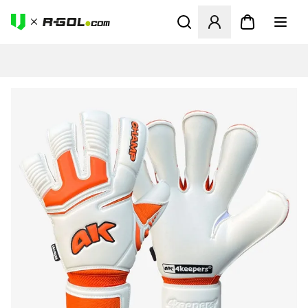
Otvorí modál na prihlásenie 