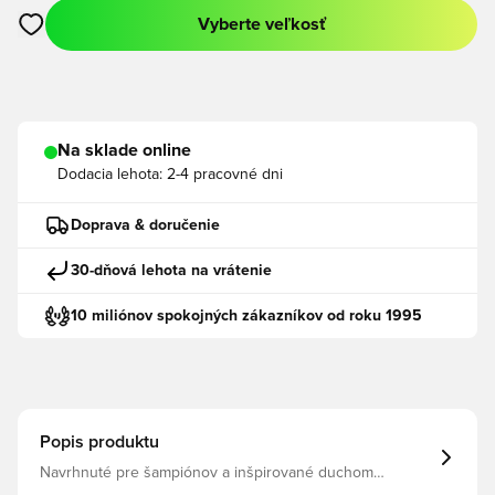
Vyberte veľkosť
Otvorí modál na prihlásenie alebo registráciu ako člen
Na sklade online
Dodacia lehota:
2-4 pracovné dni
Doprava & doručenie
30-dňová lehota na vrátenie
10 miliónov spokojných zákazníkov od roku 1995
Popis produktu
Navrhnuté pre šampiónov a inšpirované duchom
najprestížnejšej medzinárodnej súťaže hry Attrakt Gold X