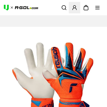
Otvorí modál na prihlásenie 