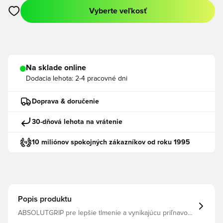
Vyberte veľkosť
Otvorí modál na prihlásenie alebo registráciu ako člen
Na sklade online
Dodacia lehota:
2-4 pracovné dni
Doprava & doručenie
30-dňová lehota na vrátenie
10 miliónov spokojných zákazníkov od roku 1995
Popis produktu
ABSOLUTGRIP pre lepšie tlmenie a vynikajúcu priľnavosť
za všetkých poveternostných podmienok Priedušný a