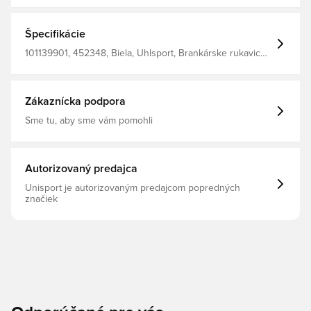
pohodlný komfort textilného materiálu Obalený latexový
remienok a plný obväz pre dobrú fixáciu zápästia
REBOUND ZONE poskytuje flexibilitu a dokonalé
Špecifikácie
dierovanie Palce a bočné zábaly poskytujú dokonalé
prispôsobenie a maximálnu priľnavosť Pravidelný strih
101139901, 452348, Biela, Uhlsport, Brankárske rukavice,
Pánske, Nie, Dobrý, Absolutgrip, Dospelí, Regular Cut
Zákaznícka podpora
Sme tu, aby sme vám pomohli
Autorizovaný predajca
Unisport je autorizovaným predajcom popredných
značiek