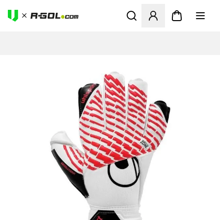
Otvorí modál na prihlásenie 