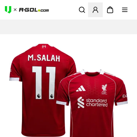
Otvorí modál na prihlásenie 