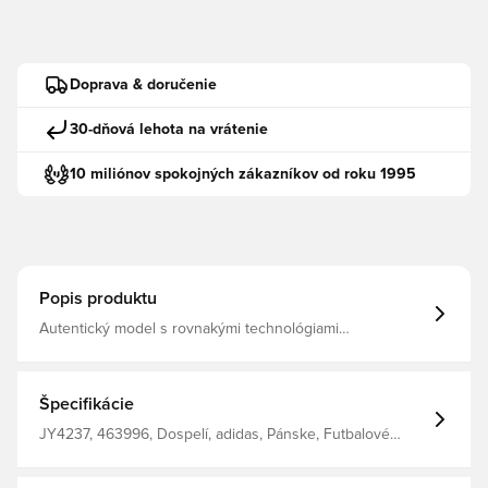
Doprava & doručenie
30-dňová lehota na vrátenie
10 miliónov spokojných zákazníkov od roku 1995
Popis produktu
Autentický model s rovnakými technológiami
zabudovanými do dresu ako ten, ktorý budú hráči nosiť
na ihrisku v boji o klub HEAT.RDY je špeciálne navrhnutý
materiál, ktorý odvádza vlhkosť z tela a zanecháva vás
sústredené, suché a pohodlné Štíhly strih Vyrobené zo
Špecifikácie
100% polyesteru.
JY4237, 463996, Dospelí, adidas, Pánske, Futbalové
dresy, Domáce súpravy, Krátke rukávy, Hráčske dresy,
2025/26, Červená