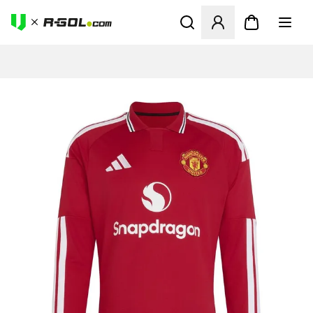
Otvorí modál na prihlásenie 