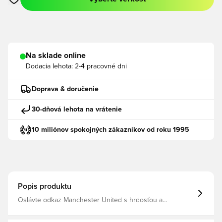
Otvorí modál na prihlásenie alebo registráciu ako člen
Na sklade online
Dodacia lehota:
2-4 pracovné dni
Doprava & doručenie
30-dňová lehota na vrátenie
10 miliónov spokojných zákazníkov od roku 1995
Popis produktu
Oslávte odkaz Manchester United s hrdosťou a
sebavedomím v domácom drese Manchester United
26/27 s dlhým rukávom, inšpirovanom ikonickou érou