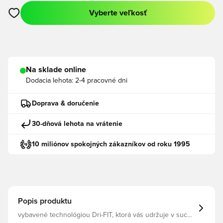
Vyberte veľkosť
Otvorí modál na prihlásenie alebo registráciu ako člen
Na sklade online
Dodacia lehota:
2-4 pracovné dni
Doprava & doručenie
30-dňová lehota na vrátenie
10 miliónov spokojných zákazníkov od roku 1995
Popis produktu
vybavené technológiou Dri-FIT, ktorá vás udržuje v suchu