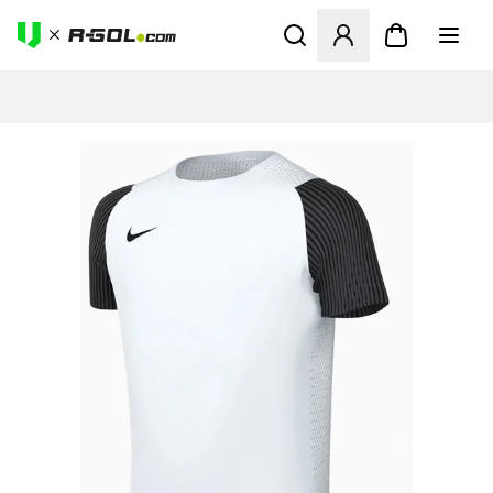
Otvorí modál na prihlásenie 