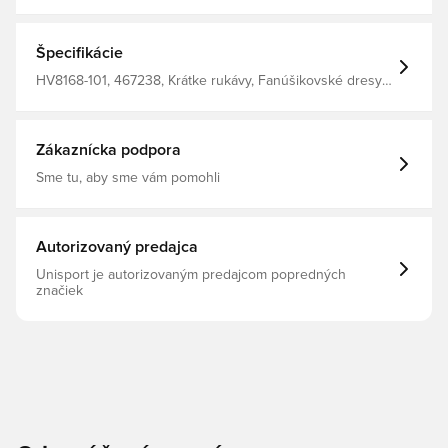
a pohodlí. sieťované panely pre zvýšené vetranie. Tenký
strih. Vyrobené zo 100% recyklovaného polyesteru.
Špecifikácie
HV8168-101, 467238, Krátke rukávy, Fanúšikovské dresy,
Nike, Futbalové dresy, This Product Is Made With 100%
Recycled Polyester Fibers, Červená, Deti, Pánske, Ženy
Zákaznícka podpora
Sme tu, aby sme vám pomohli
Autorizovaný predajca
Unisport je autorizovaným predajcom popredných
značiek