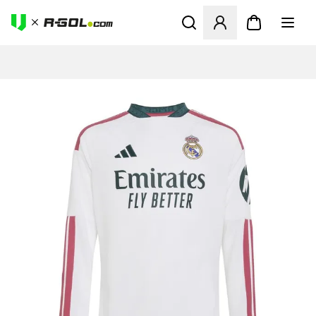
Otvorí modál na prihlásenie 