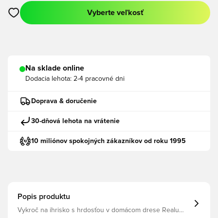
Vyberte veľkosť
Otvorí modál na prihlásenie alebo registráciu ako člen
Na sklade online
Dodacia lehota:
2-4 pracovné dni
Doprava & doručenie
30-dňová lehota na vrátenie
10 miliónov spokojných zákazníkov od roku 1995
Popis produktu
Vykroč na ihrisko s hrdosťou v domácom drese Realu