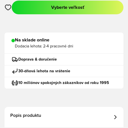
Vyberte veľkosť
Otvorí modál na prihlásenie alebo registráciu ako člen
Na sklade online
Dodacia lehota:
2-4 pracovné dni
Doprava & doručenie
30-dňová lehota na vrátenie
10 miliónov spokojných zákazníkov od roku 1995
Popis produktu