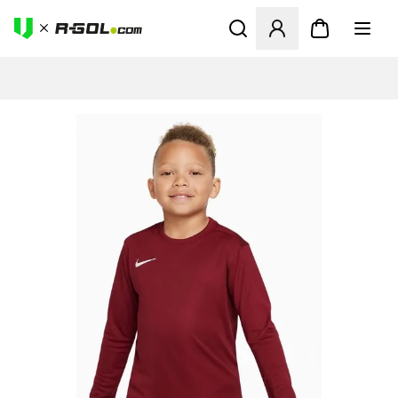
Otvorí modál na prihlásenie 