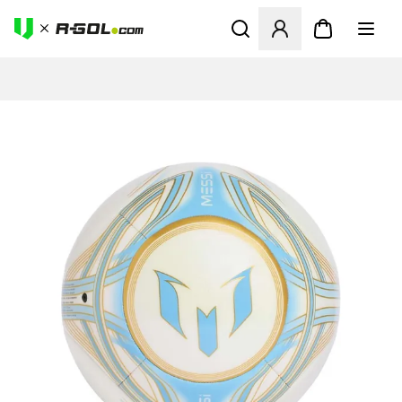
Otvorí modál na prihlásenie 