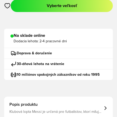
Vyberte veľkosť
Otvorí modál na prihlásenie alebo registráciu ako člen
Na sklade online
Dodacia lehota:
2-4 pracovné dni
Doprava & doručenie
30-dňová lehota na vrátenie
10 miliónov spokojných zákazníkov od roku 1995
Popis produktu
Klubová lopta Messi je určená pre futbalistov, ktorí milujú
krásnu hru. Táto lopta, inšpirovaná legendárnym