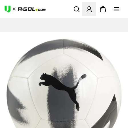
Otvorí modál na prihlásenie 