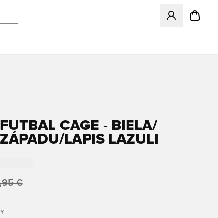
Otvorí modál na p
FUTBAL CAGE - BIELA/
 ZÁPADU/LAPIS LAZULI
,95 €
BY