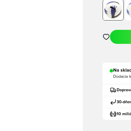
Otvorí modál n
Na sklad
Dodacia l
Doprav
30-dňov
10 mili