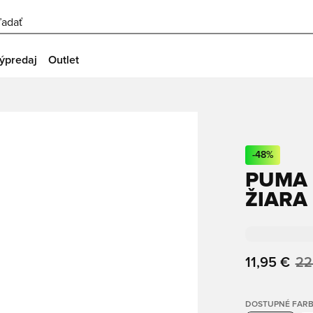
ľadať
ýpredaj
Outlet
-
48
%
PUMA 
ŽIARA
11,95 €
22
DOSTUPNÉ FAR