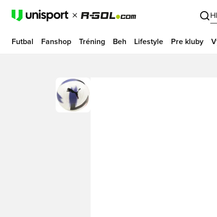
H
Futbal
Fanshop
Tréning
Beh
Lifestyle
Pre kluby
V