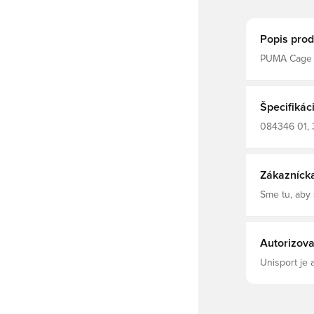
Popis prod
PUMA Cage B
Špecifikác
084346 01, 
Tráva
Zákazníck
Sme tu, aby
Autorizova
Unisport je