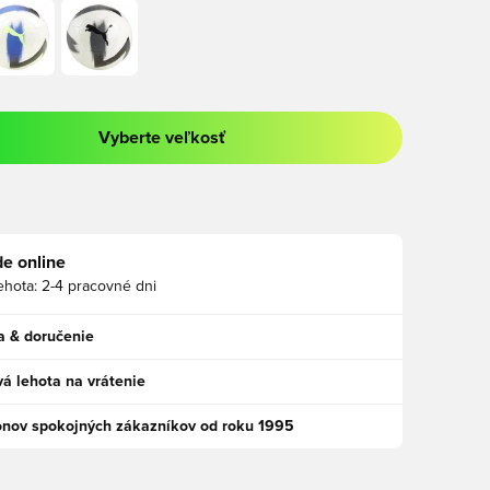
Vyberte veľkosť
a prihlásenie alebo registráciu ako člen
e online
ehota:
2-4 pracovné dni
a & doručenie
á lehota na vrátenie
ónov spokojných zákazníkov od roku 1995