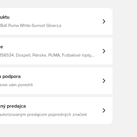
uktu
all Puma White-Sunset Glow-La
ie
356534, Dospelí, Pánske, PUMA, Futbalové lopty,
a podpora
 sme vám pomohli
ný predajca
 autorizovaným predajcom popredných značiek