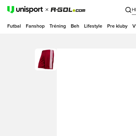
H
Futbal
Fanshop
Tréning
Beh
Lifestyle
Pre kluby
V