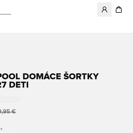
Otvorí modál na p
POOL DOMÁCE ŠORTKY
7 DETI
9,95 €
BY