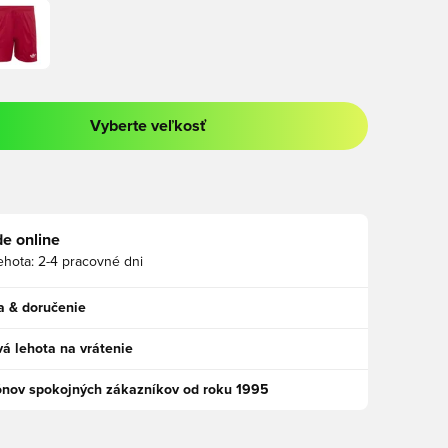
Vyberte veľkosť
a prihlásenie alebo registráciu ako člen
e online
ehota:
2-4 pracovné dni
a & doručenie
á lehota na vrátenie
ónov spokojných zákazníkov od roku 1995