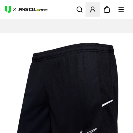
Otvorí modál na prihlásenie 