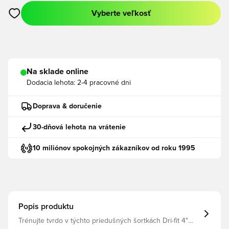
Vyberte veľkosť
Otvorí modál na prihlásenie alebo registráciu ako člen
Na sklade online
Dodacia lehota:
2-4 pracovné dni
Doprava & doručenie
30-dňová lehota na vrátenie
10 miliónov spokojných zákazníkov od roku 1995
Popis produktu
Trénujte tvrdo v týchto priedušných šortkách Dri-fit 4"