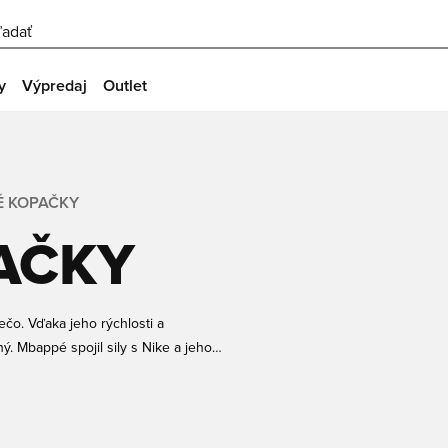
ľadať
y
Výpredaj
Outlet
É KOPAČKY
AČKY
čo. Vďaka jeho rýchlosti a
ý. Mbappé spojil sily s Nike a jeho
svoje kopačky Mbappé Mercurial