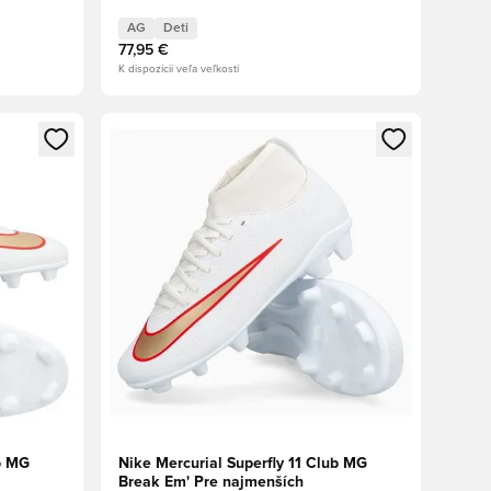
AG
Deti
77,95 €
K dispozícii veľa veľkostí
ebo registráciu ako člen
Otvorí modál na prihlásenie alebo registráciu ako 
ub MG
Nike Mercurial Superfly 11 Club MG
Break Em' Pre najmenších