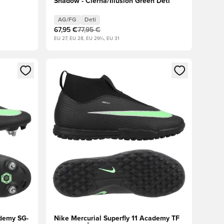
Shadow - Čierna/Illusion Green Deti
AG/FG
Deti
67,95 €
77,95 €
EU 27, EU 28, EU 29½, EU 31
ebo registráciu ako člen
Otvorí modál na prihlásenie alebo registráciu ako 
ademy SG-
Nike Mercurial Superfly 11 Academy TF