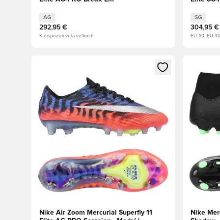
AG
SG
292,95 €
304,95 €
K dispozícii veľa veľkostí
EU 40, EU 40
Otvorí modál na prihlásenie alebo registráciu ako člen
Otvorí mo
Nike Air Zoom Mercurial Superfly 11
Nike Mer