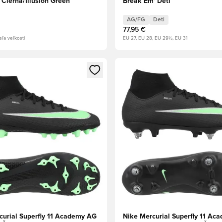
 Čierna/Illusion Green
Break Em' Deti
AG/FG
Deti
77,95 €
eľa veľkostí
EU 27, EU 28, EU 29½, EU 31
dál na prihlásenie alebo registráciu ako člen
Otvorí modál na prihlásenie al
curial Superfly 11 Academy AG
Nike Mercurial Superfly 11 Ac