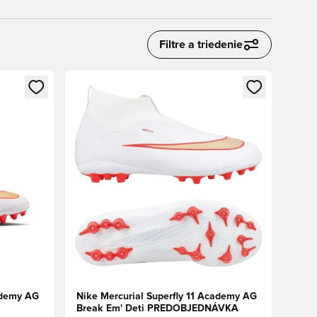
Filtre a triedenie
ebo registráciu ako člen
Otvorí modál na prihlásenie alebo registráciu ako 
ademy AG
Nike Mercurial Superfly 11 Academy AG
Break Em' Deti PREDOBJEDNÁVKA