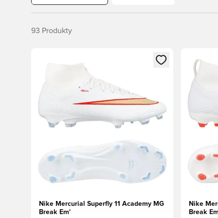
93
Produkty
Otvorí modál na prihlásenie alebo registráciu ako člen
Otvorí mo
Nike Mercurial Superfly 11 Academy MG
Nike Mer
Break Em'
Break E