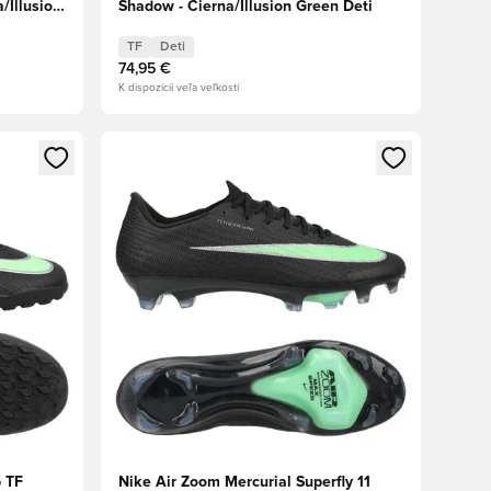
/Illusion
Shadow - Čierna/Illusion Green Deti
TF
Deti
74,95 €
K dispozícii veľa veľkostí
ebo registráciu ako člen
Otvorí modál na prihlásenie alebo registráciu ako 
b TF
Nike Air Zoom Mercurial Superfly 11