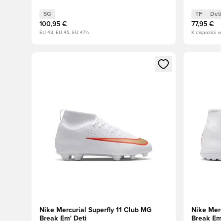
SG
TF
Det
100,95 €
77,95 €
EU 43, EU 45, EU 47½
K dispozícii v
Otvorí modál na prihlásenie alebo registráciu ako člen
Otvorí mo
Nike Mercurial Superfly 11 Club MG
Nike Merc
Break Em' Deti
Break Em