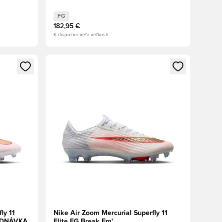
FG
182,95 €
K dispozícii veľa veľkostí
ebo registráciu ako člen
Otvorí modál na prihlásenie alebo registráciu ako 
ly 11
Nike Air Zoom Mercurial Superfly 11
JEDNÁVKA
Elite FG Break Em'