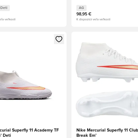
Deti
AG
98,95 €
eľa veľkostí
K dispozícii veľa veľkostí
dál na prihlásenie alebo registráciu ako člen
Otvorí modál na prihlásenie al
curial Superfly 11 Academy TF
Nike Mercurial Superfly 11 Cl
' Deti
Break Em'