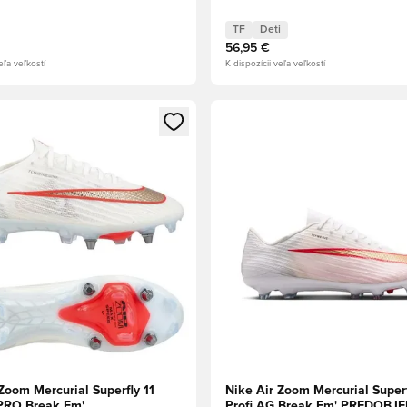
TF
Deti
56,95 €
eľa veľkostí
K dispozícii veľa veľkostí
dál na prihlásenie alebo registráciu ako člen
Otvorí modál na prihlásenie al
Zoom Mercurial Superfly 11
Nike Air Zoom Mercurial Superf
-PRO Break Em'
Profi AG Break Em' PREDOB