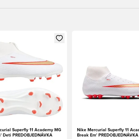
dál na prihlásenie alebo registráciu ako člen
Otvorí modál na prihlásenie al
curial Superfly 11 Academy MG
Nike Mercurial Superfly 11 Ac
m' Deti PREDOBJEDNÁVKA
Break Em' PREDOBJEDNÁVKA