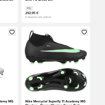
FG
292,95 €
K dispozícii veľa veľkostí
ebo registráciu ako člen
Otvorí modál na prihlásenie alebo registráciu ako 
cademy MG
Nike Mercurial Superfly 11 Academy MG