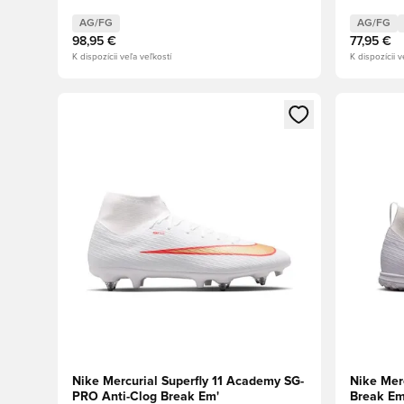
AG/FG
AG/FG
98,95 €
77,95 €
K dispozícii veľa veľkostí
K dispozícii v
Otvorí modál na prihlásenie alebo registráciu ako člen
Otvorí mo
Nike Mercurial Superfly 11 Academy SG-
Nike Mer
PRO Anti-Clog Break Em'
Break Em