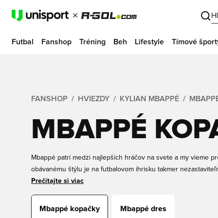
H
Futbal
Fanshop
Tréning
Beh
Lifestyle
Tímové šport
FANSHOP
HVIEZDY
KYLIAN MBAPPÉ
MBAPP
MBAPPÉ KOP
Mbappé patrí medzi najlepších hráčov na svete a my vieme pre
obávanému štýlu je na futbalovom ihrisku takmer nezastaviteľn
voľbou kopačiek sú Nike Mercurial Superfly. Zaobstarajte si 
Prečítajte si viac
Superfly v Unisport ešte dnes.
Mbappé kopačky
Mbappé dres