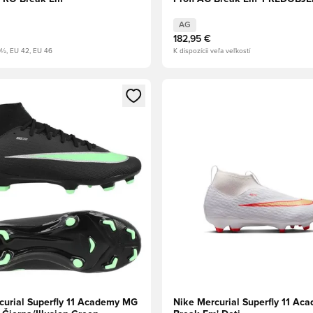
AG
182,95 €
½, EU 42, EU 46
K dispozícii veľa veľkostí
dál na prihlásenie alebo registráciu ako člen
Otvorí modál na prihlásenie al
curial Superfly 11 Academy MG
Nike Mercurial Superfly 11 A