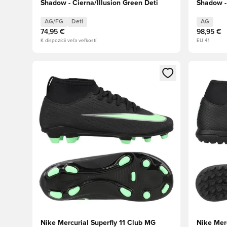
Shadow - Čierna/Illusion Green Deti
Shadow -
AG/FG
Deti
AG
74,95 €
98,95 €
K dispozícii veľa veľkostí
EU 41
Otvorí modál na prihlásenie alebo registráciu ako člen
Otvorí mo
Nike Mercurial Superfly 11 Club MG
Nike Merc