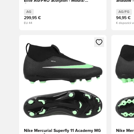
Elite AG-PRO Scorpion - Modrá/
Shadow -
Červená/Strieborná Metalická
Limitovaná edícia
AG
AG/FG
299,95 €
94,95 €
EU 44
K dispozícii v
Otvorí modál na prihlásenie alebo registráciu ako člen
Otvorí mo
Nike Mercurial Superfly 11 Academy MG
Nike Mer