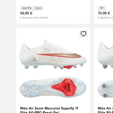
AG/FG
Deti
TF
56,95 €
70,95 €
K dispozícii veľa veľkostí
K dispozícii v
Otvorí modál na prihlásenie alebo registráciu ako člen
Otvorí mo
Nike Air Zoom Mercurial Superfly 11
Nike Air 
Elite AG-PRO Break Em'
Elite SG