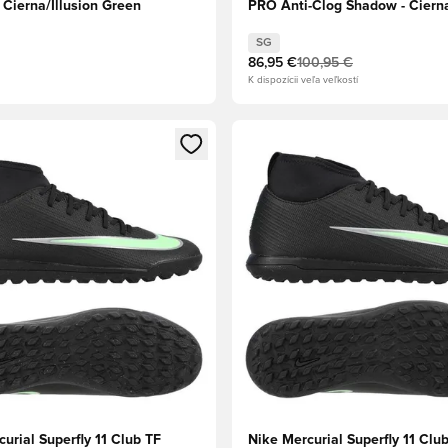
 Čierna/Illusion Green
PRO Anti-Clog Shadow - Čierna
Green
SG
86,95 €
100,95 €
K dispozícii veľa veľkostí
dál na prihlásenie alebo registráciu ako člen
Otvorí modál na prihlásenie al
urial Superfly 11 Club TF
Nike Mercurial Superfly 11 Clu