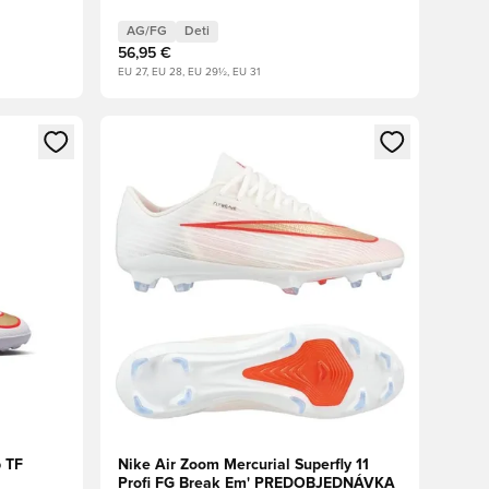
AG/FG
Deti
56,95 €
EU 27, EU 28, EU 29½, EU 31
ebo registráciu ako člen
Otvorí modál na prihlásenie alebo registráciu ako 
b TF
Nike Air Zoom Mercurial Superfly 11
Profi FG Break Em' PREDOBJEDNÁVKA