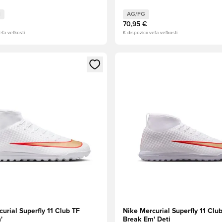
i
AG/FG
70,95 €
eľa veľkostí
K dispozícii veľa veľkostí
dál na prihlásenie alebo registráciu ako člen
Otvorí modál na prihlásenie al
urial Superfly 11 Club TF
Nike Mercurial Superfly 11 Clu
'
Break Em' Deti