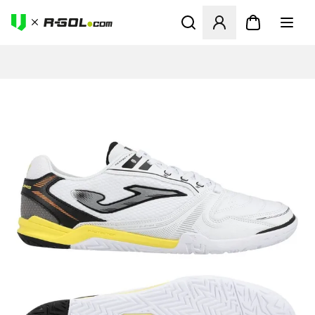
Otvorí modál na prihlásenie 