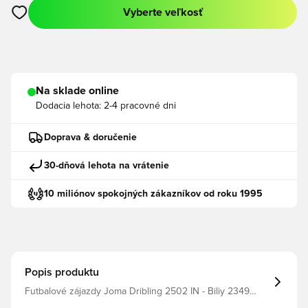
Vyberte veľkosť
Otvorí modál na prihlásenie alebo registráciu ako člen
Na sklade online
Dodacia lehota:
2-4 pracovné dni
Doprava & doručenie
30-dňová lehota na vrátenie
10 miliónov spokojných zákazníkov od roku 1995
Popis produktu
Futbalové zájazdy Joma Dribling 2502 IN - Biliy 2349
UAH Virób: Joma filter_colors: Jednotlivé