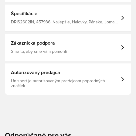
Špecifikácie
DRIS2602IN, 457936, Najlepšie, Halovky, Pánske, Joma,
Bez ponožky, Halové (IC), Syntetický, Ovládanie, Dospelí,
Dribling, Biela
Zákaznícka podpora
Sme tu, aby sme vám pomohli
Autorizovaný predajca
Unisport je autorizovaným predajcom popredných
značiek
Odporúčané pre vás