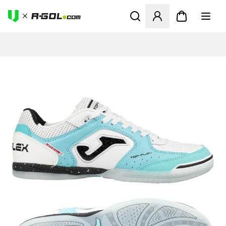
Otvorí modál na prihlásenie 