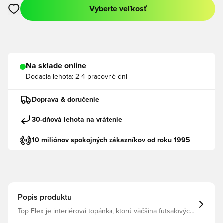
Vyberte veľkosť
Otvorí modál na prihlásenie alebo registráciu ako člen
Na sklade online
Dodacia lehota:
2-4 pracovné dni
Doprava & doručenie
30-dňová lehota na vrátenie
10 miliónov spokojných zákazníkov od roku 1995
Popis produktu
Top Flex je interiérová topánka, ktorú väčšina futsalových
hráčov pozná. Topánka, ktorú vyrába španielska Joma, je