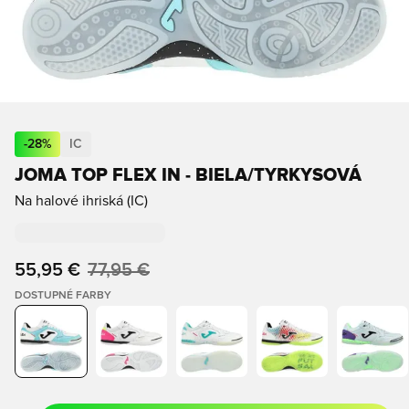
-
28
%
IC
JOMA TOP FLEX IN - BIELA/TYRKYSOVÁ
Na halové ihriská (IC)
55,95 €
77,95 €
DOSTUPNÉ FARBY