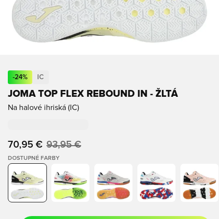
-
24
%
IC
JOMA TOP FLEX REBOUND IN - ŽLTÁ
Na halové ihriská (IC)
70,95 €
93,95 €
DOSTUPNÉ FARBY