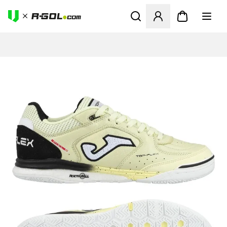
Otvorí modál na prihlásenie 