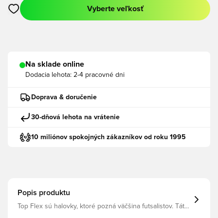
Vyberte veľkosť
Otvorí modál na prihlásenie alebo registráciu ako člen
Na sklade online
Dodacia lehota:
2-4 pracovné dni
Doprava & doručenie
30-dňová lehota na vrátenie
10 miliónov spokojných zákazníkov od roku 1995
Popis produktu
Top Flex sú halovky, ktoré pozná väčšina futsalistov. Táto
obuv od španielskej značky Joma je skutočná klasika a