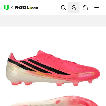
Otvorí modál na prihlásenie 