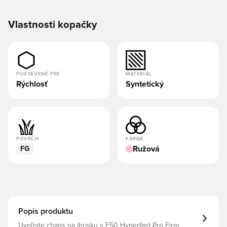
Vlastnosti kopačky
POSTAVENÉ PRE
MATERIÁL
Rýchlosť
Syntetický
POVRCH
FARBA
Ružová
FG
Popis produktu
Uvoľnite chaos na ihrisku s F50 Hyperfast Pro Firm