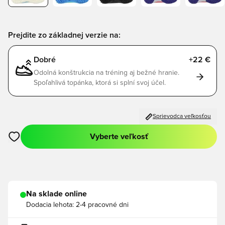
Prejdite zo základnej verzie na:
Dobré
+22 €
Odolná konštrukcia na tréning aj bežné hranie.
Spoľahlivá topánka, ktorá si splní svoj účel.
Sprievodca veľkosťou
Vyberte veľkosť
Otvorí modál na prihlásenie alebo registráciu ako člen
Na sklade online
Dodacia lehota:
2-4 pracovné dni