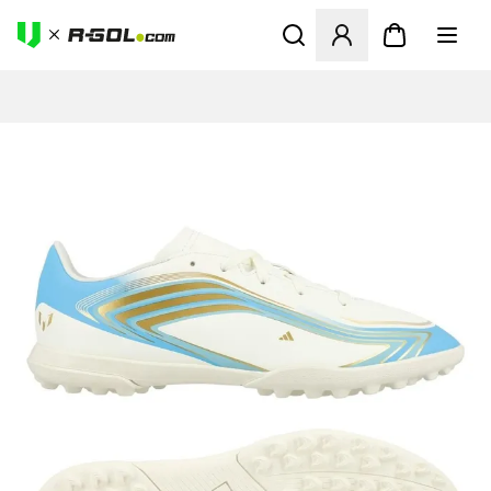
Otvorí modál na prihlásenie 