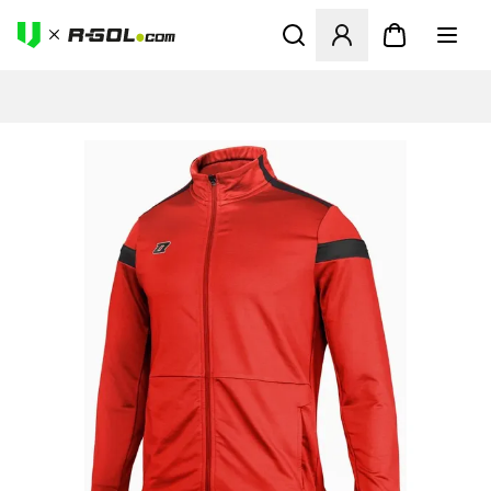
Otvorí modál na prihlásenie 