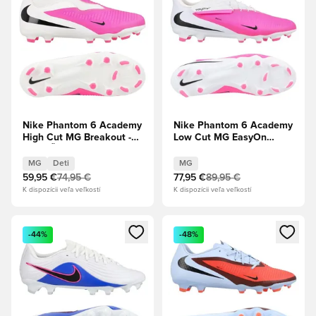
Nike Phantom 6 Academy
Nike Phantom 6 Academy
High Cut MG Breakout -
Low Cut MG EasyOn
Biela/Čierna/Hyper
Breakout - Ružová/Biela/
ružová Deti
Čierna
MG
Deti
MG
59,95 €
74,95 €
77,95 €
89,95 €
K dispozícii veľa veľkostí
K dispozícii veľa veľkostí
Otvorí modál na prihlásenie alebo registráciu ako člen
Otvorí modál na prihlásenie al
-44%
-48%