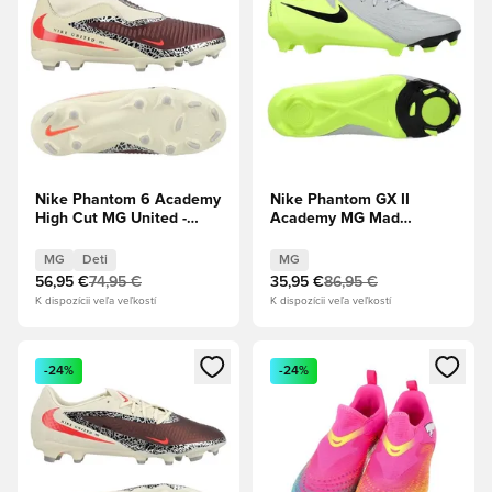
Nike Phantom 6 Academy
Nike Phantom GX II
High Cut MG United -
Academy MG Mad
Burgundy Crush/Universal
Voltage - Metalická
Red/Fossil Deti
strieborná/Čierna/Volt
MG
Deti
MG
56,95 €
74,95 €
35,95 €
86,95 €
K dispozícii veľa veľkostí
K dispozícii veľa veľkostí
Otvorí modál na prihlásenie alebo registráciu ako člen
Otvorí modál na prihlásenie al
-24%
-24%