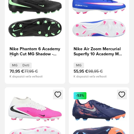
Nike Phantom 6 Academy
Nike Air Zoom Mercurial
High Cut MG Shadow -
Superfly 10 Academy MG
Čierna/Illusion Green Deti
Attack - Modrá
Racer/Biela
MG
Deti
MG
70,95 €
77,95 €
55,95 €
98,95 €
K dispozícii veľa veľkostí
K dispozícii veľa veľkostí
Otvorí modál na prihlásenie alebo registráciu ako člen
Otvorí modál na prihlásenie al
-53%