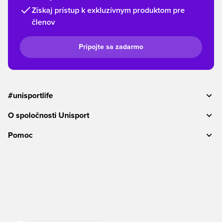
Získaj prístup k exkluzívnym produktom pre
členov
Pripojte sa zadarmo
#unisportlife
O spoločnosti Unisport
Pomoc