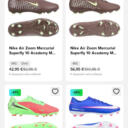
Nike Air Zoom Mercurial
Nike Air Zoom Mercurial
Superfly 10 Academy MG
Superfly 10 Academy MG
Mbappé Personal Edition -
Mbappé Personal Edition -
Plum Eclipse/Metalická
Plum Eclipse/Metalická
MG
Deti
MG
strieborná Deti
strieborná
42,95 €
82,95 €
56,95 €
100,95 €
K dispozícii veľa veľkostí
K dispozícii veľa veľkostí
Otvorí modál na prihlásenie alebo registráciu ako člen
Otvorí modál na prihlásenie al
-41%
-48%