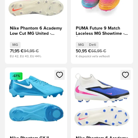
Nike Phantom 6 Academy
PUMA Future 9 Match
Low Cut MG United -
Laceless MG Showtime -
Burgundy Crush/Universal
Šokujúca ružová/Sun
Red/Fossil
Stream/Svetlá
MG
MG
Deti
akva/PUMA Biela Deti
71,95 €
94,95 €
50,95 €
66,95 €
EU 42, EU 43, EU 44½
K dispozícii veľa veľkostí
Otvorí modál na prihlásenie alebo registráciu ako člen
Otvorí modál na prihlásenie al
-61%