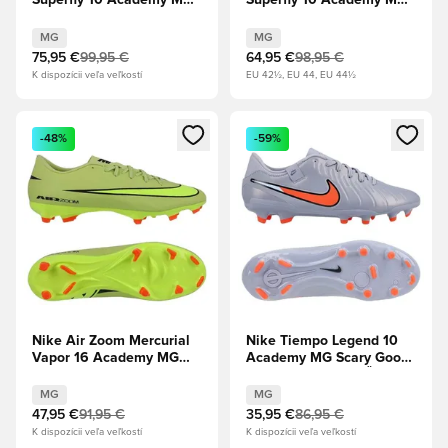
Superfly 10 Academy MG
Superfly 10 Academy MG
United - Burgundy
Scary Good - Magic
Crush/Metalická
Flamingo/Čierna/Total
MG
MG
strieborná/Universal
Crimson
75,95 €
99,95 €
64,95 €
98,95 €
Red/Fossil
K dispozícii veľa veľkostí
EU 42½, EU 44, EU 44½
Otvorí modál na prihlásenie alebo registráciu ako člen
Otvorí modál na prihlásenie al
-48%
-59%
Nike Air Zoom Mercurial
Nike Tiempo Legend 10
Vapor 16 Academy MG
Academy MG Scary Good
Max Voltage -
- Modré zatmenie/Čierna
Limelight/Volt/Hyper
MG
MG
Crimson
47,95 €
91,95 €
35,95 €
86,95 €
K dispozícii veľa veľkostí
K dispozícii veľa veľkostí