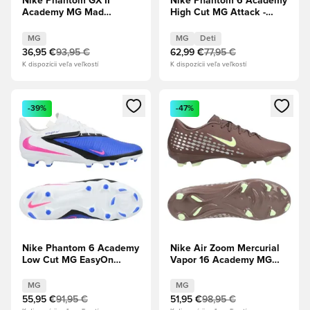
Nike Phantom GX II
Nike Phantom 6 Academy
Academy MG Mad
High Cut MG Attack -
Ambition - Modrý
Modrá Racer/Pink
ošiaľ/Biela
Blast/Biela Deti
MG
MG
Deti
36,95 €
93,95 €
62,99 €
77,95 €
K dispozícii veľa veľkostí
K dispozícii veľa veľkostí
Otvorí modál na prihlásenie alebo registráciu ako člen
Otvorí modál na prihlásenie al
-39%
-47%
Nike Phantom 6 Academy
Nike Air Zoom Mercurial
Low Cut MG EasyOn
Vapor 16 Academy MG
Attack - Modrá
Mbappé Personal Edition -
Racer/Pink Blast/Biela
Plum Eclipse/Metalická
MG
MG
strieborná
55,95 €
91,95 €
51,95 €
98,95 €