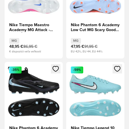
Nike Tiempo Maestro
Nike Phantom 6 Academy
Academy MG Attack -
Low Cut MG Scary Good -
Biela/Čierna/Modrá
Kráľovský odtieň/Jasná
Racer/Pink Blast
karmínová
MG
MG
48,95 €
86,95 €
47,95 €
91,95 €
K dispozícii veľa veľkostí
EU 42½, EU 44, EU 44½
Otvorí modál na prihlásenie alebo registráciu ako člen
Otvorí modál na prihlásenie al
-35%
-59%
Nike Phantom 6 Academy
Nike Tiempo Legend 10