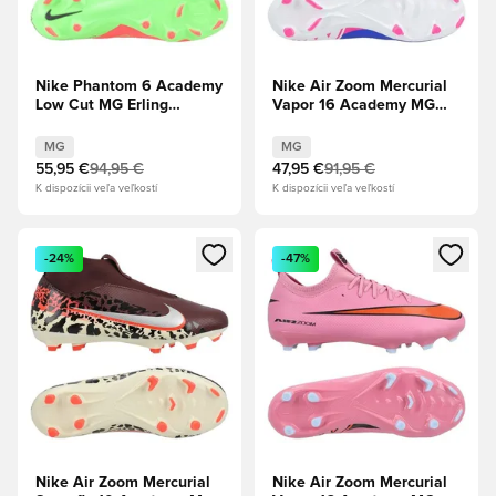
Nike Phantom 6 Academy
Nike Air Zoom Mercurial
Low Cut MG Erling
Vapor 16 Academy MG
Haaland Personal Edition
Attack - Modrá
- Hot Punch/
Racer/Biela
MG
MG
Čierna/Zelená strela
55,95 €
94,95 €
47,95 €
91,95 €
K dispozícii veľa veľkostí
K dispozícii veľa veľkostí
Otvorí modál na prihlásenie alebo registráciu ako člen
Otvorí modál na prihlásenie al
-24%
-47%
Nike Air Zoom Mercurial
Nike Air Zoom Mercurial