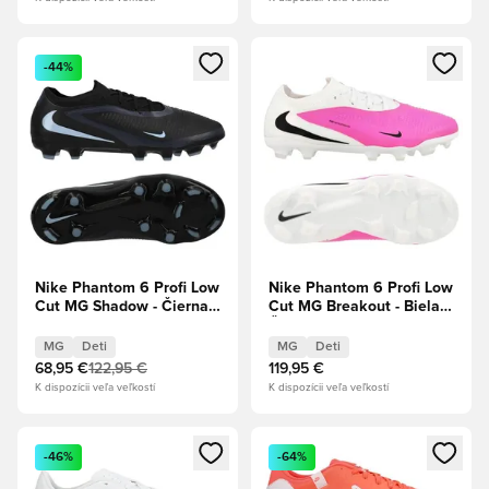
Otvorí modál na prihlásenie alebo registráciu ako člen
Otvorí modál na prihlásenie al
-44%
Nike Phantom 6 Profi Low
Nike Phantom 6 Profi Low
Cut MG Shadow - Čierna/
Cut MG Breakout - Biela/
Ľadovo modrá Deti
Čierna/Hyper ružová Deti
MG
Deti
MG
Deti
68,95 €
122,95 €
119,95 €
K dispozícii veľa veľkostí
K dispozícii veľa veľkostí
Otvorí modál na prihlásenie alebo registráciu ako člen
Otvorí modál na prihlásenie al
-46%
-64%