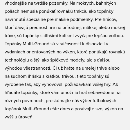
vhodnejšie na tvrdšie pozemky. Na mokrých, bahnitých
poliach nemusia ponúkať rovnakú trakciu ako topánky
navrhnuté špeciálne pre mäkšie podmienky. Pre hráčov,
ktorí dávajú prednosť hre na prírodnej, mäkkej alebo mokrej
tráve, sú topánky s dlhšími kolíkmi zvyčajne lepšou voľbou.
Topánky Multi-Ground sú v súčasnosti k dispozícii v
vydaniach orientovaných na výkon, ktoré ponúkajú rovnakú
technológiu a štýl ako špičkové modely, ale s ďalšou
výhodou všestrannosti. Či už hráte na umelej tráve alebo
na suchom ihrisku s krátkou trávou, tieto topánky sú
vyrobené tak, aby vyhovovali požiadavkám vašej hry. Ak
hľadáte topánky, ktoré vám umožnia hrať sebavedome na
rôznych povrchoch, preskúmajte náš výber futbalových
topánok Multi-Ground ešte dnes a posúvajte svoj výkon na
vyššiu úroveň.