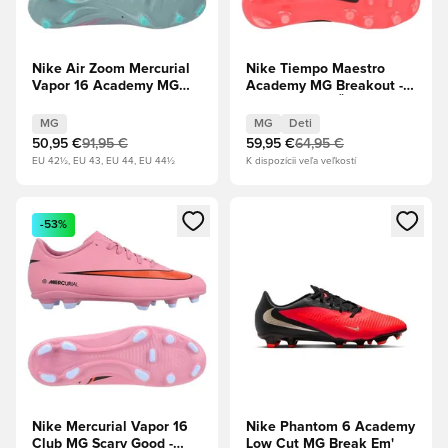
Nike Air Zoom Mercurial
Nike Tiempo Maestro
Vapor 16 Academy MG
Academy MG Breakout -
Prism - Oceánska
Hyper ružová/Čierna Deti
kocka/Pink Blast
MG
MG
Deti
50,95 €
91,95 €
59,95 €
64,95 €
EU 42½, EU 43, EU 44, EU 44½
K dispozícii veľa veľkostí
Otvorí modál na prihlásenie alebo registráciu ako člen
Otvorí modál na prihlásenie al
-53%
Nike Mercurial Vapor 16
Nike Phantom 6 Academy
Club MG Scary Good -
Low Cut MG Break Em'