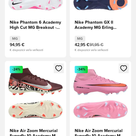
Nike Phantom 6 Academy
Nike Phantom GX II
High Cut MG Breakout -
Academy MG Erling
Ružová/Biela/Čierna
Haaland Personal Edition
- Hlboká modrá/Chróm
MG
MG
Limitovaná edícia
94,95 €
42,95 €
91,95 €
K dispozícii veľa veľkostí
K dispozícii veľa veľkostí
Otvorí modál na prihlásenie alebo registráciu ako člen
Otvorí modál na prihlásenie al
-24%
-34%
Nike Air Zoom Mercurial
Nike Air Zoom Mercurial