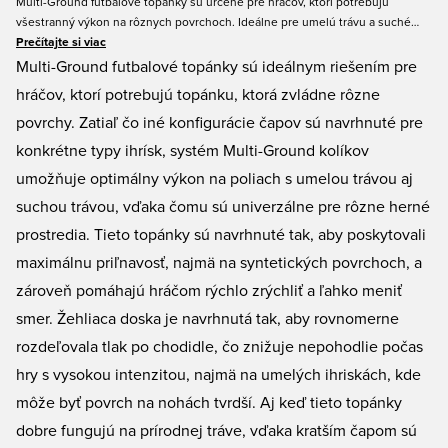
Multi-Ground futbalové topánky sú určené pre hráčov, ktorí potrebujú
všestranný výkon na rôznych povrchoch. Ideálne pre umelú trávu a suché
ihriská s krátkou trávou, tieto topánky ponúkajú vynikajúcu priľnavosť, rýchle
Prečítajte si viac
zrýchlenie a plynulé zmeny smeru. Konfigurácia čapu je optimalizovaná pre
Multi-Ground futbalové topánky sú ideálnym riešením pre
pohodlie tým, že rovnomerne rozdeľuje tlak po podrážke, čo z nich robí
hráčov, ktorí potrebujú topánku, ktorá zvládne rôzne
skvelú voľbu pre rôzne podmienky hry.
povrchy. Zatiaľ čo iné konfigurácie čapov sú navrhnuté pre
konkrétne typy ihrísk, systém Multi-Ground kolíkov
umožňuje optimálny výkon na poliach s umelou trávou aj
suchou trávou, vďaka čomu sú univerzálne pre rôzne herné
prostredia. Tieto topánky sú navrhnuté tak, aby poskytovali
maximálnu priľnavosť, najmä na syntetických povrchoch, a
zároveň pomáhajú hráčom rýchlo zrýchliť a ľahko meniť
smer. Žehliaca doska je navrhnutá tak, aby rovnomerne
rozdeľovala tlak po chodidle, čo znižuje nepohodlie počas
hry s vysokou intenzitou, najmä na umelých ihriskách, kde
môže byť povrch na nohách tvrdší. Aj keď tieto topánky
dobre fungujú na prírodnej tráve, vďaka kratším čapom sú