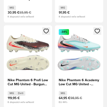
Magic Flamingo/
Čierna/Total Crimson
MG
MG
30,95 €
65,95 €
91,95 €
K dispozícii veľa veľkostí
K dispozícii veľa veľkostí
Otvorí modál na prihlásenie alebo registráciu ako člen
Otvorí modál na prihlásenie al
-34%
Nike Phantom 6 Profi Low
Nike Phantom 6 Academy
Cut MG United - Burgundy
Low Cut MG United -
Crush/Universal
Pistáciová mráz/Hyper
Red/Fossil Deti
oranžová
MG
Deti
MG
119,95 €
64,95 €
98,95 €
K dispozícii veľa veľkostí
EU 44½