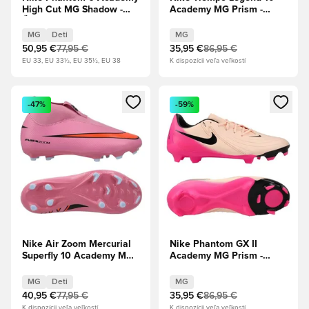
High Cut MG Shadow -
Academy MG Prism -
Čierna/Ľadovo modrá Deti
Copa/Biela
MG
Deti
MG
50,95 €
77,95 €
35,95 €
86,95 €
EU 33, EU 33½, EU 35½, EU 38
K dispozícii veľa veľkostí
Otvorí modál na prihlásenie alebo registráciu ako člen
Otvorí modál na prihlásenie al
-47%
-59%
Nike Air Zoom Mercurial
Nike Phantom GX II
Superfly 10 Academy MG
Academy MG Prism -
Scary Good - Magic
Karmínový odtieň/
Flamingo/Čierna/Total
Čierna/Pink Blast
MG
Deti
MG
Crimson Deti
40,95 €
77,95 €
35,95 €
86,95 €
K dispozícii veľa veľkostí
K dispozícii veľa veľkostí