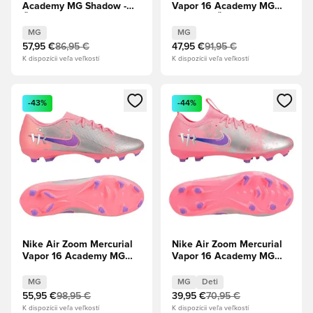
Academy MG Shadow -
Vapor 16 Academy MG
Čierna/Ľadovo modrá
Shadow - Čierna/Ľadovo
modrá
MG
MG
57,95 €
86,95 €
47,95 €
91,95 €
K dispozícii veľa veľkostí
K dispozícii veľa veľkostí
Otvorí modál na prihlásenie alebo registráciu ako člen
Otvorí modál na prihlásenie al
-43%
-44%
Nike Air Zoom Mercurial
Nike Air Zoom Mercurial
Vapor 16 Academy MG
Vapor 16 Academy MG
Vini Jr. Personal Edition -
Vini Jr. Personal Edition -
Sunset Pulse/Klasický
Sunset Pulse/Klasický
MG
MG
Deti
kráľovský
kráľovský Deti
55,95 €
98,95 €
39,95 €
70,95 €
K dispozícii veľa veľkostí
K dispozícii veľa veľkostí