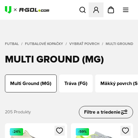
Otvorí modál na prihlásenie 
FUTBAL
FUTBALOVÉ KOPAČKY
VYBRAŤ POVRCH
MULTI GROUND (M
MULTI GROUND (MG)
Multi Ground (MG)
Tráva (FG)
Mäkký povrch (S
Filtre a triedenie
205
Produkty
Otvorí modál na prihlásenie alebo registráciu ako člen
Otvorí modál na prihlásenie al
-24%
-59%