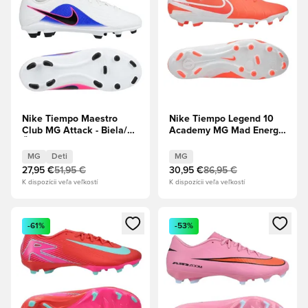
Nike Tiempo Maestro
Nike Tiempo Legend 10
Club MG Attack - Biela/
Academy MG Mad Energy
Čierna/Modrá Racer/Pink
- Horúca láva/Biela
Blast Deti
MG
Deti
MG
27,95 €
51,95 €
30,95 €
86,95 €
K dispozícii veľa veľkostí
K dispozícii veľa veľkostí
Otvorí modál na prihlásenie alebo registráciu ako člen
Otvorí modál na prihlásenie al
-61%
-53%