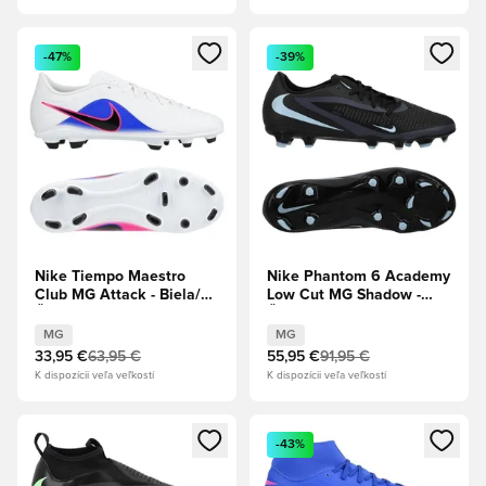
Otvorí modál na prihlásenie alebo registráciu ako člen
Otvorí modál na prihlásenie al
-47%
-39%
Nike Tiempo Maestro
Nike Phantom 6 Academy
Club MG Attack - Biela/
Low Cut MG Shadow -
Čierna/Modrá Racer/Pink
Čierna/Ľadovo modrá
Blast
MG
MG
33,95 €
63,95 €
55,95 €
91,95 €
K dispozícii veľa veľkostí
K dispozícii veľa veľkostí
Otvorí modál na prihlásenie alebo registráciu ako člen
Otvorí modál na prihlásenie al
-43%