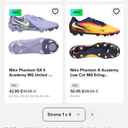
Otvorí modál na prihlásenie alebo registráciu ako člen
Otvorí modál na prihlásenie al
-53%
-49%
Nike Phantom GX II
Nike Phantom 6 Academy
Academy MG United -
Low Cut MG Erling
Fialový achát/Barely Volt
Haaland Personal Edition
- Laser oranžová/Lemon
MG
MG
Venom/Hlboká modrá
42,95 €
91,95 €
50,95 €
98,95 €
EU 42½, EU 43, EU 44, EU 44½
EU 44½
Strana 1 z 4