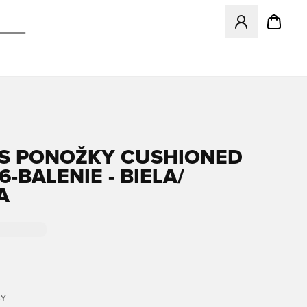
Otvorí modál na p
S PONOŽKY CUSHIONED
-BALENIE - BIELA/
A
BY