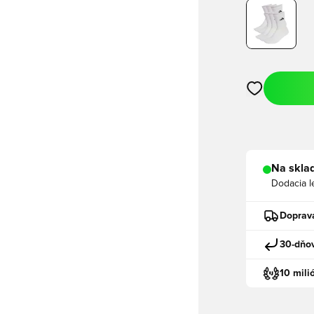
Otvorí modál n
Na sklad
Dodacia l
Doprav
30-dňov
10 mili