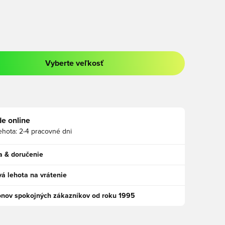
Vyberte veľkosť
a prihlásenie alebo registráciu ako člen
e online
ehota:
2-4 pracovné dni
a & doručenie
á lehota na vrátenie
ónov spokojných zákazníkov od roku 1995