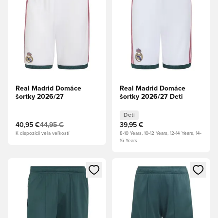
Real Madrid Domáce
Real Madrid Domáce
šortky 2026/27
šortky 2026/27 Deti
Deti
40,95 €
44,95 €
39,95 €
K dispozícii veľa veľkostí
8-10 Years, 10-12 Years, 12-14 Years, 14-
16 Years
Otvorí modál na prihlásenie alebo registráciu ako člen
Otvorí modál na prihlásenie al