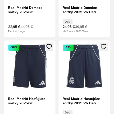
Real Madrid Domáce
Real Madrid Domáce
šortky 2025/26
šortky 2025/26 Deti
Deti
22,95 €
44,95 €
24,95 €
39,95 €
Medium, Large
10-12 Years, 14-16 Years
Otvorí modál na prihlásenie alebo registráciu ako člen
Otvorí modál na prihlásenie al
-38%
-38%
Real Madrid Hosťujúce
Real Madrid Hosťujúce
šortky 2025/26
šortky 2025/26 Deti
Deti