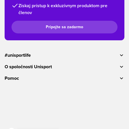
Získaj prístup k exkluzívnym produktom pre
členov
Pripojte sa zadarmo
#unisportlife
O spoločnosti Unisport
Pomoc