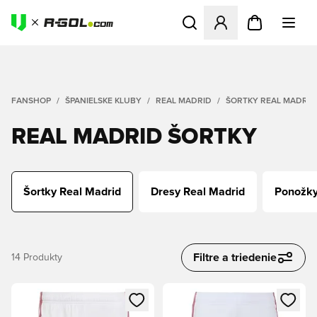
Otvorí modál na prihlásenie 
FANSHOP
ŠPANIELSKE KLUBY
REAL MADRID
ŠORTKY REAL MADRID
REAL MADRID ŠORTKY
Šortky Real Madrid
Dresy Real Madrid
Ponožky
Filtre a triedenie
14
Produkty
Otvorí modál na prihlásenie alebo registráciu ako člen
Otvorí modál na prihlásenie al