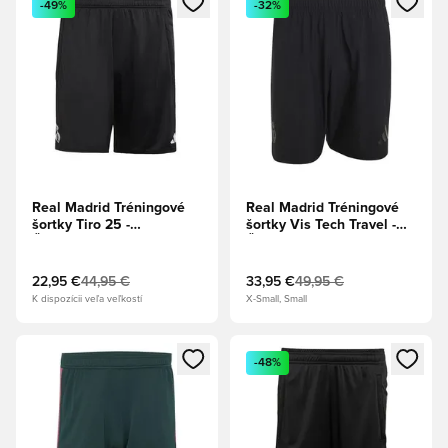
-49%
-32%
Real Madrid Tréningové
Real Madrid Tréningové
šortky Tiro 25 -
šortky Vis Tech Travel -
Čierna/Fialová
Čierna
22,95 €
44,95 €
33,95 €
49,95 €
K dispozícii veľa veľkostí
X-Small, Small
Otvorí modál na prihlásenie alebo registráciu ako člen
Otvorí modál na prihlásenie al
-48%