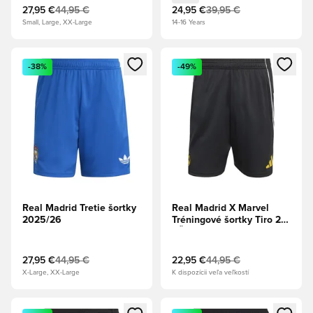
27,95 €
44,95 €
24,95 €
39,95 €
Small, Large, XX-Large
14-16 Years
Otvorí modál na prihlásenie alebo registráciu ako člen
Otvorí modál na prihlásenie al
-38%
-49%
Real Madrid Tretie šortky
Real Madrid X Marvel
2025/26
Tréningové šortky Tiro 25
- Čierna/Biela/Výrazná
zlatá
27,95 €
44,95 €
22,95 €
44,95 €
X-Large, XX-Large
K dispozícii veľa veľkostí
Otvorí modál na prihlásenie alebo registráciu ako člen
Otvorí modál na prihlásenie al