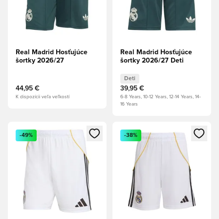
Real Madrid Hosťujúce
Real Madrid Hosťujúce
šortky 2026/27
šortky 2026/27 Deti
Deti
44,95 €
39,95 €
K dispozícii veľa veľkostí
6-8 Years, 10-12 Years, 12-14 Years, 14-
16 Years
Otvorí modál na prihlásenie alebo registráciu ako člen
Otvorí modál na prihlásenie al
-49%
-38%