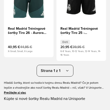
Real Madrid Tréningové
Real Madrid Tréningové
šortky Tiro 26 - Aurora
šortky Tiro 25 -
Ivy/Žiarivá ružová
Čierna/Fialová Deti
Deti
40,95 €
44,95 €
20,95 €
39,95 €
X-Small, Small, X-Large
6-8 Years, 10-12 Years, 12-14 Years, 14-
16 Years
Strana 1 z 1
Hľadáš šortky, ktoré sa hodia k tvojmu dresu Realu Madrid? Čo je potom
lepšie a vhodnejšie ako nosiť šortky Realu Madrid – nič, však? V Unisporte
sme pre teba pripravili skvelý výber šortiek Realu Madrid, aby si mohol
Prečítajte si viac
reprezentovať svoj obľúbený klub od hlavy po päty. Zaobstaraj si svoje nové
Kúpte si nové šortky Realu Madrid na Unisporte
domáce, vonkajšie alebo dokonca tretie šortky Realu Madrid v Unisporte ešte
dnes. Garantujeme ti jednoduché nakupovanie a rýchle dodanie.