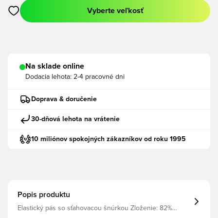
Vyberte veľkosť
Otvorí modál na prihlásenie alebo registráciu ako člen
Na sklade online
Dodacia lehota:
2-4 pracovné dni
Doprava & doručenie
30-dňová lehota na vrátenie
10 miliónov spokojných zákazníkov od roku 1995
Popis produktu
Elastický pás so sťahovacou šnúrkou Zloženie: 82%
bavlna, 18% polyester