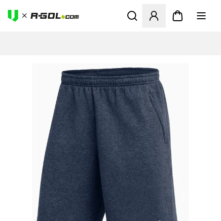
Otvorí modál na prihlásenie 