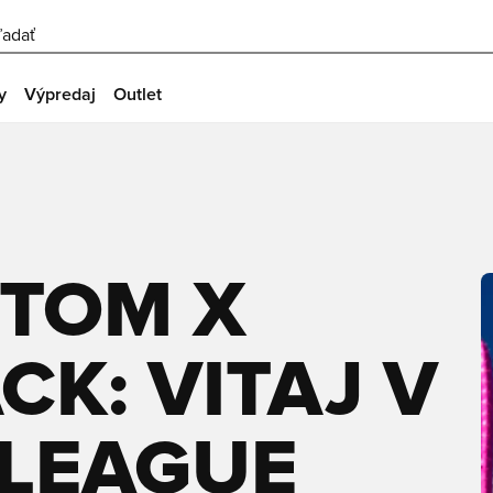
ľadať
y
Výpredaj
Outlet
NTOM X
CK: VITAJ V
LEAGUE