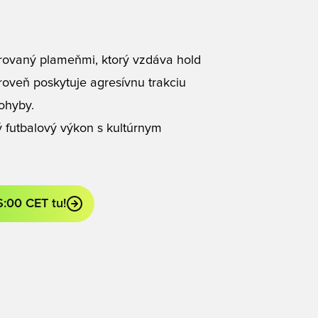
irovaný plameňmi, ktorý vzdáva hold
roveň poskytuje agresívnu trakciu
ohyby.
ný futbalový výkon s kultúrnym
6:00 CET tu!