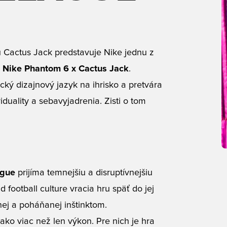
u Cactus Jack predstavuje Nike jednu z
—
Nike Phantom 6 x Cactus Jack
.
ický dizajnový jazyk na ihrisko a pretvára
iduality a sebavyjadrenia. Zisti o tom
ague
prijíma temnejšiu a disruptívnejšiu
football culture vracia hru späť do jej
nej a poháňanej inštinktom.
ako viac než len výkon. Pre nich je hra