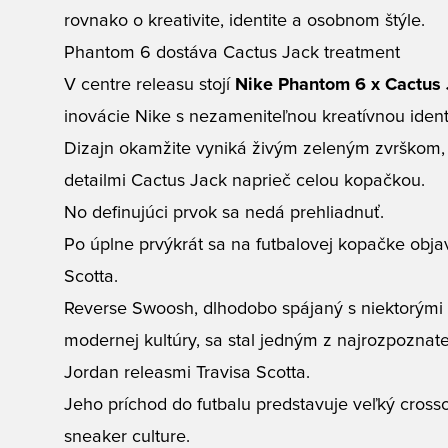
rovnako o kreativite, identite a osobnom štýle.
Phantom 6 dostáva Cactus Jack treatment
V centre releasu stojí
Nike Phantom 6 x Cactus
inovácie Nike s nezameniteľnou kreatívnou identi
Dizajn okamžite vyniká živým zeleným zvrškom,
detailmi Cactus Jack naprieč celou kopačkou.
No definujúci prvok sa nedá prehliadnuť.
Po úplne prvýkrát sa na futbalovej kopačke obja
Scotta.
Reverse Swoosh, dlhodobo spájaný s niektorými
modernej kultúry, sa stal jedným z najrozpoznat
Jordan releasmi Travisa Scotta.
Jeho príchod do futbalu predstavuje veľký cro
sneaker culture.