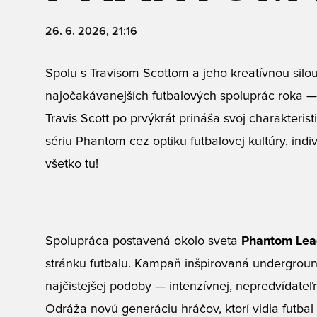
26. 6. 2026, 21:16
Spolu s Travisom Scottom a jeho kreatívnou silo
najočakávanejších futbalových spoluprác roka 
Travis Scott po prvýkrát prináša svoj charakterist
sériu Phantom cez optiku futbalovej kultúry, indiv
všetko tu!
Spolupráca postavená okolo sveta
Phantom Le
stránku futbalu. Kampaň inšpirovaná underground 
najčistejšej podoby — intenzívnej, nepredvídateľ
Odráža novú generáciu hráčov, ktorí vidia futbal 