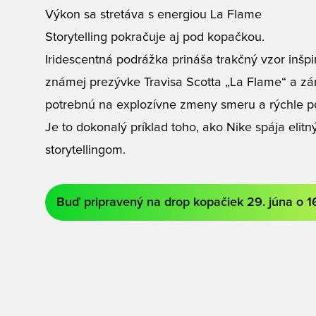
Výkon sa stretáva s energiou La Flame
Storytelling pokračuje aj pod kopačkou.
Iridescentná podrážka prináša trakčný vzor inšp
známej prezývke Travisa Scotta „La Flame“ a zá
potrebnú na explozívne zmeny smeru a rýchle p
Je to dokonalý príklad toho, ako Nike spája elit
storytellingom.
Buď pripravený na drop kopačiek 29. júna o 1