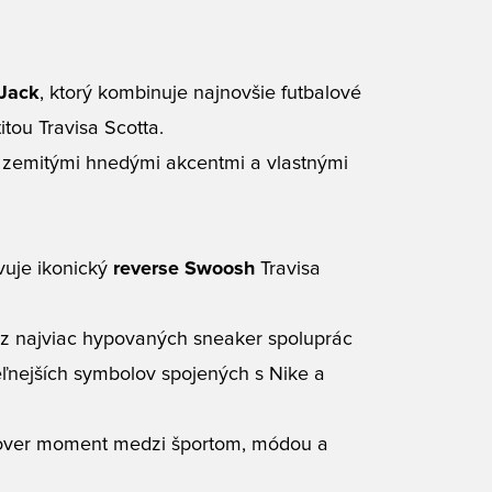
 Jack
, ktorý kombinuje najnovšie futbalové
tou Travisa Scotta.
 zemitými hnedými akcentmi a vlastnými
vuje ikonický
reverse Swoosh
Travisa
 z najviac hypovaných sneaker spoluprác
eľnejších symbolov spojených s Nike a
ssover moment medzi športom, módou a