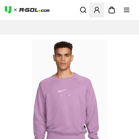
Otvorí modál na prihlásenie 