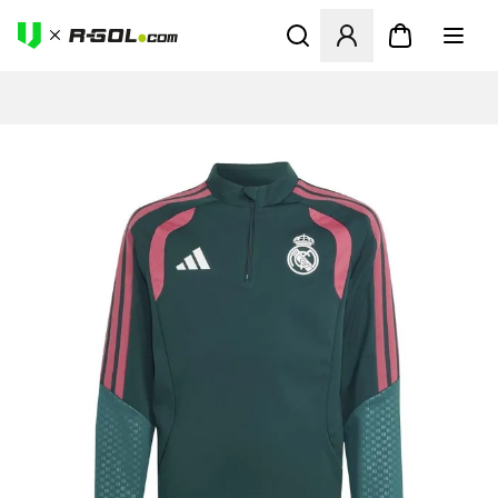
Otvorí modál na prihlásenie 