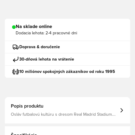
Na sklade online
Dodacia lehota:
2-4 pracovné dni
Doprava & doručenie
30-dňová lehota na vrátenie
10 miliónov spokojných zákazníkov od roku 1995
Popis produktu
Osláv futbalovú kultúru s dresom Real Madrid Stadium.
Tento dres vzdáva hold odkazu hry a oživil jeden z
najikonickejších futbalových grafických dizajnov adidas,
aby spojil fanúšikov s vášňou a nostalgiou Realu Madrid.
Vyrobený z žakárového úpletu, ponúka voľný strih pre