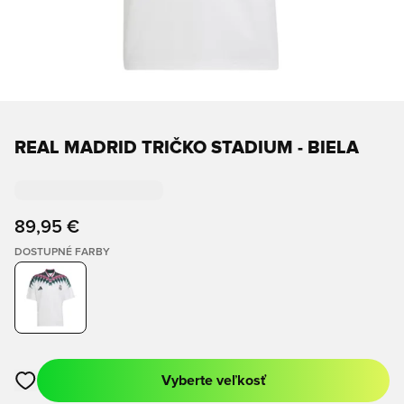
REAL MADRID TRIČKO STADIUM - BIELA
89,95 €
DOSTUPNÉ FARBY
Vyberte veľkosť
Otvorí modál na prihlásenie alebo registráciu ako člen