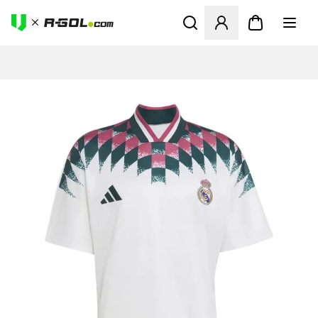
Otvorí modál na prihlásenie 