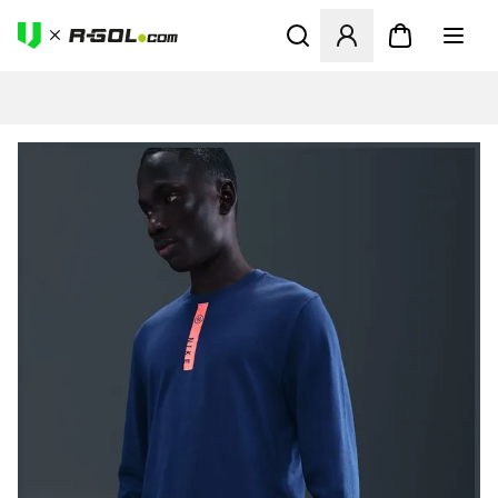
Otvorí modál na prihlásenie 