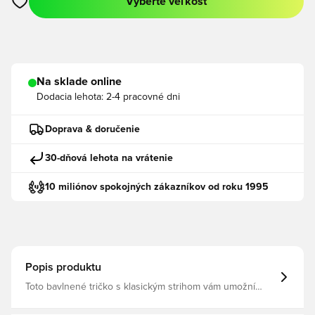
Vyberte veľkosť
Otvorí modál na prihlásenie alebo registráciu ako člen
Na sklade online
Dodacia lehota:
2-4 pracovné dni
Doprava & doručenie
30-dňová lehota na vrátenie
10 miliónov spokojných zákazníkov od roku 1995
Popis produktu
Toto bavlnené tričko s klasickým strihom vám umožní
pohodlne reprezentovať FC Barcelona v deň zápasu a
oveľa viac.