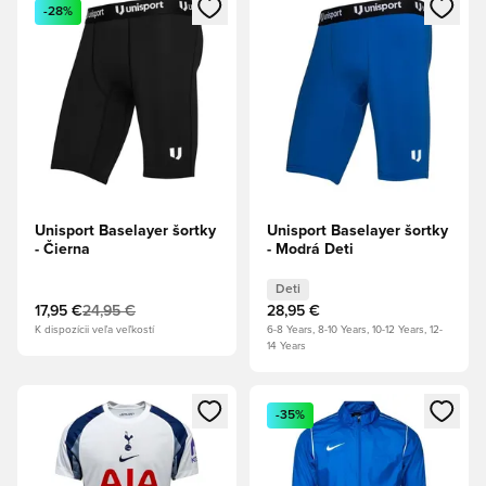
Otvorí modál na prihlásenie alebo registráciu ako člen
Otvorí modál na prihlásenie al
-28%
Unisport Baselayer šortky
Unisport Baselayer šortky
- Čierna
- Modrá Deti
Deti
17,95 €
24,95 €
28,95 €
K dispozícii veľa veľkostí
6-8 Years, 8-10 Years, 10-12 Years, 12-
14 Years
Otvorí modál na prihlásenie alebo registráciu ako člen
Otvorí modál na prihlásenie al
-35%