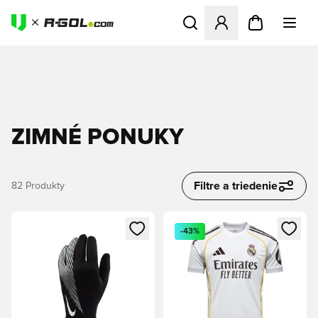
Otvorí modál na prihlásenie 
ZIMNÉ PONUKY
Filtre a triedenie
82
Produkty
Otvorí modál na prihlásenie alebo registráciu ako člen
Otvorí modál na prihlásenie al
-43%