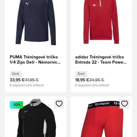
PUMA Tréningové tričko
adidas Tréningové tričko
1/4 Zips Deti - Námornícky
Entrada 22 - Team Power
kabát/PUMA Biela
Red/Biela Deti
Deti
Deti
33,95 €
41,95 €
18,95 €
34,95 €
K dispozícii veľa veľkostí
K dispozícii veľa veľkostí
Otvorí modál na prihlásenie alebo registráciu ako člen
Otvorí modál na prihlásenie al
-30%