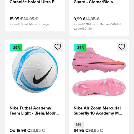
Chrániče holení Ultra Flex
Guard - Čierna/Biela
Rukáv - PUMA Biela/
Žiarivá zelená/PUMA
Čierna
15,95 €
30,95 €
9,99 €
14,95 €
X-Small, Small, Medium, Large
X-Small/120-130cm, Medium/140-160,
Large/160-180
Otvorí modál na prihlásenie alebo registráciu ako člen
Otvorí modál na prihlásenie al
-29%
-34%
Nike Futbal Academy
Nike Air Zoom Mercurial
Team Light - Biela/Modrá/
Superfly 10 Academy MG
Čierna
Scary Good - Magic
Flamingo/Čierna/Total
MG
Crimson
Od
16,99 €
23,95 €
64,95 €
98,95 €