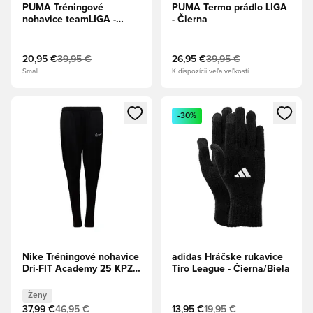
PUMA Tréningové
PUMA Termo prádlo LIGA
nohavice teamLIGA -
- Čierna
Námornícky kabát/PUMA
Biela
20,95 €
39,95 €
26,95 €
39,95 €
Small
K dispozícii veľa veľkostí
Otvorí modál na prihlásenie alebo registráciu ako člen
Otvorí modál na prihlásenie al
-30%
Nike Tréningové nohavice
adidas Hráčske rukavice
Dri-FIT Academy 25 KPZ -
Tiro League - Čierna/Biela
Čierna/Biela Ženy
Ženy
37,99 €
46,95 €
13,95 €
19,95 €