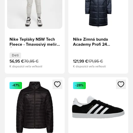
Nike Tepláky NSW Tech
Nike Zimná bunda
Fleece - Tmavosivý melír/
Academy Profi 24
Čierna Deti
Therma-FIT SDF -
Čierna/Biela
Deti
56,95 €
70,95 €
121,99 €
171,95 €
K dispozícii veľa veľkostí
K dispozícii veľa veľkostí
Otvorí modál na prihlásenie alebo registráciu ako člen
Otvorí modál na prihlásenie al
-47%
-28%