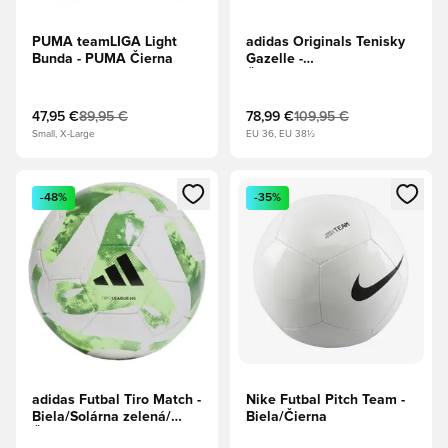
PUMA teamLIGA Light
adidas Originals Tenisky
Bunda - PUMA Čierna
Gazelle -
Čierna/Biela/Zlatá
metalíza
47,95 €
89,95 €
78,99 €
109,95 €
Small, X-Large
EU 36, EU 38½
Otvorí modál na prihlásenie alebo registráciu ako člen
Otvorí modál na prihlásenie al
-48%
-35%
adidas Futbal Tiro Match -
Nike Futbal Pitch Team -
Biela/Solárna zelená/
Biela/Čierna
Čierna