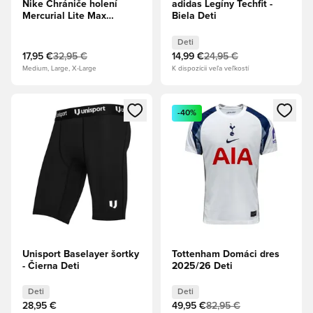
Nike Chrániče holení
adidas Legíny Techfit -
Mercurial Lite Max
Biela Deti
Voltage - Hyper
Crimson/Volt/Čierna
Deti
17,95 €
32,95 €
14,99 €
24,95 €
Medium, Large, X-Large
K dispozícii veľa veľkostí
Otvorí modál na prihlásenie alebo registráciu ako člen
Otvorí modál na prihlásenie al
-40%
Unisport Baselayer šortky
Tottenham Domáci dres
- Čierna Deti
2025/26 Deti
Deti
Deti
28,95 €
49,95 €
82,95 €