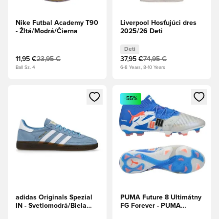
Nike Futbal Academy T90
Liverpool Hosťujúci dres
- Žltá/Modrá/Čierna
2025/26 Deti
Deti
11,95 €
23,95 €
37,95 €
74,95 €
Ball Sz. 4
6-8 Years, 8-10 Years
Otvorí modál na prihlásenie alebo registráciu ako člen
Otvorí modál na prihlásenie al
-55%
adidas Originals Spezial
PUMA Future 8 Ultimátny
IN - Svetlomodrá/Biela
FG Forever - PUMA
obuv
Biela/Ultra modrá/Perová