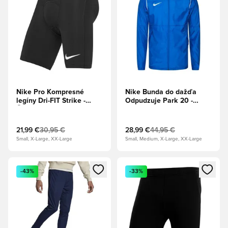
Nike Pro Kompresné
Nike Bunda do dažďa
legíny Dri-FIT Strike -
Odpudzuje Park 20 -
Čierna/Biela
Kráľovská modrá/Biela
21,99 €
30,95 €
28,99 €
44,95 €
Small, X-Large, XX-Large
Small, Medium, X-Large, XX-Large
Otvorí modál na prihlásenie alebo registráciu ako člen
Otvorí modál na prihlásenie al
-43%
-33%