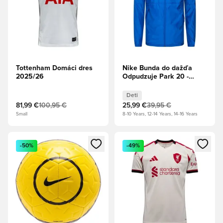
Tottenham Domáci dres
Nike Bunda do dažďa
2025/26
Odpudzuje Park 20 -
Kráľovská modrá/Biela
Deti
Deti
81,99 €
100,95 €
25,99 €
39,95 €
Small
8-10 Years, 12-14 Years, 14-16 Years
Otvorí modál na prihlásenie alebo registráciu ako člen
Otvorí modál na prihlásenie al
-50%
-49%