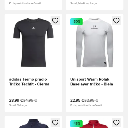
K dispozícii veľa veľkostí
Small, Medium, Large
Otvorí modál na prihlásenie alebo registráciu ako člen
Otvorí modál na prihlásenie al
-30%
adidas Termo prádlo
Unisport Warm Rolák
Tričko Techfit - Čierna
Baselayer tričko - Biela
28,99 €
34,95 €
22,95 €
32,95 €
Small, X-Large
K dispozícii veľa veľkostí
Otvorí modál na prihlásenie alebo registráciu ako člen
Otvorí modál na prihlásenie al
-46%