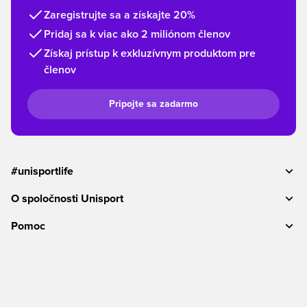
Zaregistrujte sa a získajte 20%
Pridaj sa k viac ako 2 miliónom členov
Získaj prístup k exkluzívnym produktom pre
členov
Pripojte sa zadarmo
#unisportlife
O spoločnosti Unisport
Pomoc