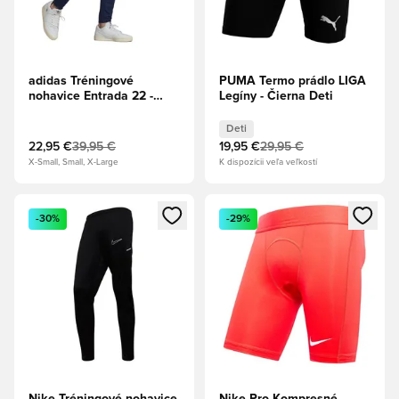
adidas Tréningové
PUMA Termo prádlo LIGA
nohavice Entrada 22 -
Legíny - Čierna Deti
Tmavomodrá
Deti
22,95 €
39,95 €
19,95 €
29,95 €
X-Small, Small, X-Large
K dispozícii veľa veľkostí
Otvorí modál na prihlásenie alebo registráciu ako člen
Otvorí modál na prihlásenie al
-30%
-29%