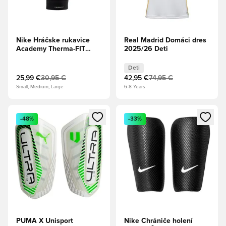
Nike Hráčske rukavice
Real Madrid Domáci dres
Academy Therma-FIT
2025/26 Deti
Winter Warrior -
Čierna/Biela
Deti
25,99 €
30,95 €
42,95 €
74,95 €
Small, Medium, Large
6-8 Years
Otvorí modál na prihlásenie alebo registráciu ako člen
Otvorí modál na prihlásenie al
-48%
-33%
PUMA X Unisport
Nike Chrániče holení