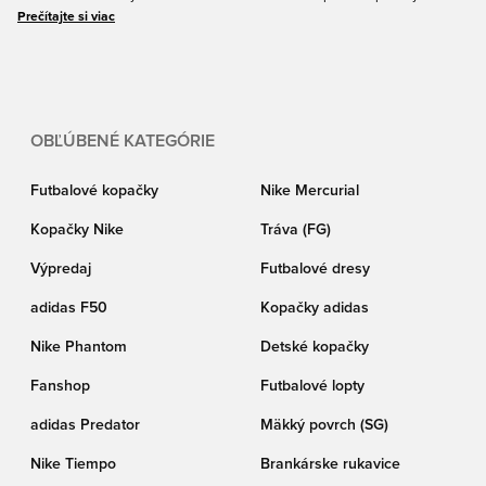
najväčších značiek ako Nika, adidas, PUMA, New Balance a mnohých ďalších.
Prečítajte si viac
Zaobstaraj si nové kopačky, futbalové dresy, chrániče holení, funkčné prádlo,
tenisky alebo halovky, všetko vo výpredaji. Priprav sa na chladné počasie s
Unisportom – garantujeme ti jednoduché nakupovanie a skvelé ceny.
OBĽÚBENÉ KATEGÓRIE
Futbalové kopačky
Nike Mercurial
Kopačky Nike
Tráva (FG)
Výpredaj
Futbalové dresy
adidas F50
Kopačky adidas
Nike Phantom
Detské kopačky
Fanshop
Futbalové lopty
adidas Predator
Mäkký povrch (SG)
Nike Tiempo
Brankárske rukavice