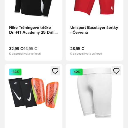
Nike Tréningové tričko
Unisport Baselayer šortky
Dri-FIT Academy 25 Drill -
- Červená
Čierna/Vlčia sivá/Biela
32,99 €
46,95 €
28,95 €
K dispozícii veľa veľkostí
K dispozícii veľa veľkostí
Otvorí modál na prihlásenie alebo registráciu ako člen
Otvorí modál na prihlásenie al
-46%
-40%