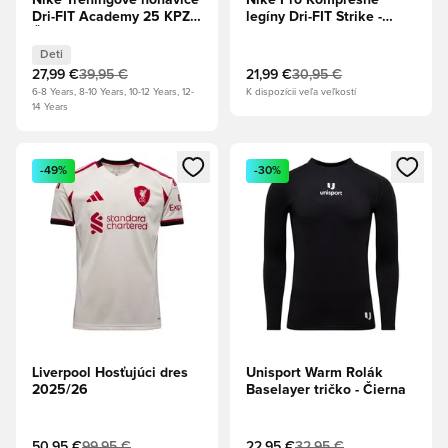
Nike Tréningové nohavice
Nike Pro Kompresné
Dri-FIT Academy 25 KPZ -
legíny Dri-FIT Strike -
Čierna/Biela Deti
Univerzitná červená/Biela
Deti
27,99 €
39,95 €
21,99 €
30,95 €
6-8 Years, 8-10 Years, 10-12 Years, 12-
K dispozícii veľa veľkostí
14 Years
Otvorí modál na prihlásenie alebo registráciu ako člen
Otvorí modál na prihlásenie al
-49%
-30%
Liverpool Hosťujúci dres
Unisport Warm Rolák
2025/26
Baselayer tričko - Čierna
50,95 €
99,95 €
22,95 €
32,95 €