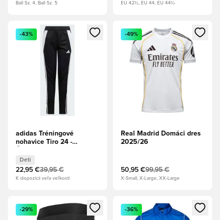
Ball Sz. 4, Ball Sz. 5
EU 42½, EU 44, EU 44½
Otvorí modál na prihlásenie alebo registráciu ako člen
Otvorí modál na prihlásenie al
-43%
-49%
adidas Tréningové
Real Madrid Domáci dres
nohavice Tiro 24 -
2025/26
Čierna/Biela Deti
Deti
22,95 €
39,95 €
50,95 €
99,95 €
K dispozícii veľa veľkostí
X-Small, X-Large, XX-Large
Otvorí modál na prihlásenie alebo registráciu ako člen
Otvorí modál na prihlásenie al
-29%
-36%