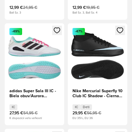
12,99 €
24,95 €
12,99 €
19,95 €
Ball Sz. 3
Ball Sz. 3, Ball Sz. 4
Otvorí modál na prihlásenie alebo registráciu ako člen
Otvorí modál na prihlásenie al
-49%
-47%
adidas Super Sala III IC -
Nike Mercurial Superfly 10
Biela obuv/Aurora
Club IC Shadow - Čierna/
Black/Flash Aqua
Ľadovo modrá Deti
IC
IC
Deti
27,95 €
54,95 €
29,95 €
56,95 €
K dispozícii veľa veľkostí
EU 35½, EU 36