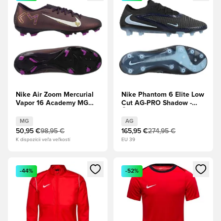
Nike Air Zoom Mercurial
Nike Phantom 6 Elite Low
Vapor 16 Academy MG
Cut AG-PRO Shadow -
Mbappé Personal Edition -
Čierna/Ľadovo modrá
Kráľovská fialová/Bledá
MG
AG
slonová kosť
50,95 €
98,95 €
165,95 €
274,95 €
K dispozícii veľa veľkostí
EU 39
Otvorí modál na prihlásenie alebo registráciu ako člen
Otvorí modál na prihlásenie al
-44%
-52%