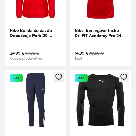
Nike Bunda do dažďa
Nike Tréningové tričko
Odpudzuje Park 20 -
Dri-FIT Academy Pro 24 -
Univerzitná červená/Biela
Univerzitná červená/
Čierna/Biela
24,99 €
44,95 €
14,99 €
30,95 €
K dispozícii veľa veľkostí
Small
Otvorí modál na prihlásenie alebo registráciu ako člen
Otvorí modál na prihlásenie al
-48%
-33%