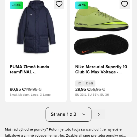
Otvorí modál na prihlásenie alebo registráciu ako člen
Otvorí modál na prihlásenie al
-39%
-47%
PUMA Zimná bunda
Nike Mercurial Superfly 10
teamFINAL -
Club IC Max Voltage -
Tmavomodrá/Puma
Limelight/Volt/Hyper
Strieborná
Crimson Deti
IC
Deti
90,95 €
149,95 €
29,95 €
56,95 €
Small, Medium, Large, X-Large
EU 33½, EU 35½, EU 36
Strana 1 z 2
Máš rád výhodné ponuky? Potom je toto tvoja šanca uloviť tie najlepšie
futbalové a zimné vybavenie na trhu. Zozbierali sme pre teba ponuky od