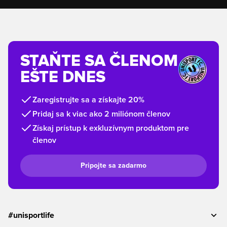
STAŇTE SA ČLENOM
EŠTE DNES
Zaregistrujte sa a získajte 20%
Pridaj sa k viac ako 2 miliónom členov
Získaj prístup k exkluzívnym produktom pre
členov
Pripojte sa zadarmo
#unisportlife