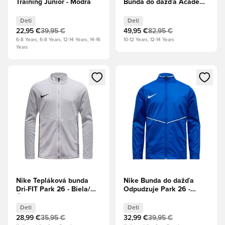
Training Junior - Modrá
Bunda do dažďa Academy
Profi Tretie -
Čierna/Globálna červená
Deti
Deti
Deti
22,95 €
39,95 €
49,95 €
82,95 €
6-8 Years, 6-8 Years, 12-14 Years, 14-16
10-12 Years, 12-14 Years
Years
Otvorí modál na prihlásenie alebo registráciu ako člen
Otvorí modál na prihlásenie al
Nike Tepláková bunda
Nike Bunda do dažďa
Dri-FIT Park 26 - Biela/
Odpudzuje Park 26 -
Čierna Deti
Kráľovská modrá/Biela
Deti
Deti
Deti
28,99 €
35,95 €
32,99 €
39,95 €