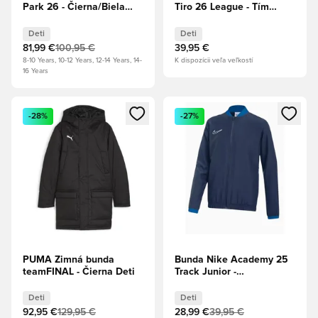
Park 26 - Čierna/Biela
Tiro 26 League - Tím
Deti
Kráľovská modrá/Biela
Deti
Deti
Deti
81,99 €
100,95 €
39,95 €
8-10 Years, 10-12 Years, 12-14 Years, 14-
K dispozícii veľa veľkostí
16 Years
Otvorí modál na prihlásenie alebo registráciu ako člen
Otvorí modál na prihlásenie al
-28%
-27%
PUMA Zimná bunda
Bunda Nike Academy 25
teamFINAL - Čierna Deti
Track Junior -
Tmavomodrá
Deti
Deti
92,95 €
129,95 €
28,99 €
39,95 €