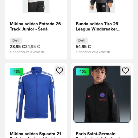
Mikina adidas Entrada 26
Bunda adidas Tiro 26
Track Junior - Šedá
League Windbreaker
Junior - čierna
Deti
Deti
28,95 €
34,95 €
54,95 €
K dispozícii veľa veľkostí
K dispozícii veľa veľkostí
Otvorí modál na prihlásenie alebo registráciu ako člen
Otvorí modál na prihlásenie al
-43%
-40%
Mikina adidas Squadra 21
Paris Saint-Germain