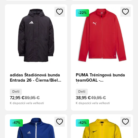
Otvorí modál na prihlásenie alebo registráciu ako člen
Otvorí modál na prihlásenie al
-22%
adidas Štadiónová bunda
PUMA Tréningová bunda
Entrada 26 - Čierna/Biela
teamGOAL -
Deti
Červená/Biela Deti
Deti
Deti
72,95 €
89,95 €
38,95 €
49,95 €
K dispozícii veľa veľkostí
K dispozícii veľa veľkostí
Otvorí modál na prihlásenie alebo registráciu ako člen
Otvorí modál na prihlásenie al
-47%
-42%