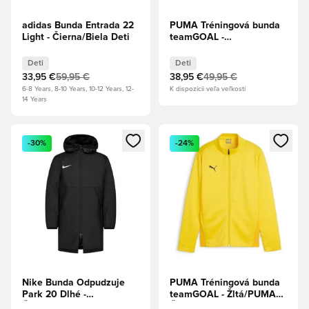
adidas Bunda Entrada 22
PUMA Tréningová bunda
Light - Čierna/Biela Deti
teamGOAL -
Tmavomodrá/PUMA Biela
Deti
Deti
Deti
33,95 €
59,95 €
38,95 €
49,95 €
6-8 Years, 8-10 Years, 10-12 Years, 12-
K dispozícii veľa veľkostí
14 Years
Otvorí modál na prihlásenie alebo registráciu ako člen
Otvorí modál na prihlásenie al
-30%
-24%
Nike Bunda Odpudzuje
PUMA Tréningová bunda
Park 20 Dlhé -
teamGOAL - Žltá/PUMA
Čierna/Biela Deti
Čierna Deti