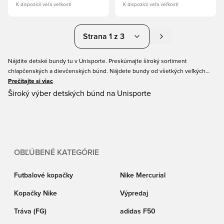
K dispozícii veľa veľkostí
K dispozícii veľa veľkostí
Strana 1 z 3
Nájdite detské bundy tu v Unisporte. Preskúmajte široký sortiment
chlapčenských a dievčenských búnd. Nájdete bundy od všetkých veľkých
značiek ako Nike, PUMA, adidas a ďalších. Máme detské bundy na všetky
Prečítajte si viac
ročné obdobia – leto, zimu, jar a jeseň. Vyberte si rôzne štýly búnd, napríklad
Široký výber detských búnd na Unisporte
na veterný tréning alebo hrubú bundu na státie pri postrannej čiare. Nájdite
správnu veľkosť a objednajte si v Unisporte ešte dnes.
OBĽÚBENÉ KATEGÓRIE
Futbalové kopačky
Nike Mercurial
Kopačky Nike
Výpredaj
Tráva (FG)
adidas F50