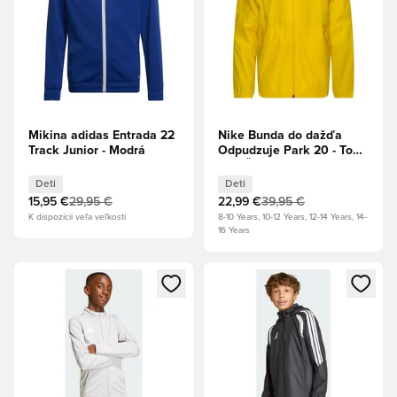
Mikina adidas Entrada 22
Nike Bunda do dažďa
Track Junior - Modrá
Odpudzuje Park 20 - Tour
žltá/Čierna Deti
Deti
Deti
15,95 €
29,95 €
22,99 €
39,95 €
K dispozícii veľa veľkostí
8-10 Years, 10-12 Years, 12-14 Years, 14-
16 Years
Otvorí modál na prihlásenie alebo registráciu ako člen
Otvorí modál na prihlásenie al