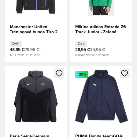
Manchester United
Mikina adidas Entrada 26
Tréningová bunda Tiro 25
Track Junior - Zelená
Competition Vis Tech
Travel - Čierna/Purple
Deti
Deti
Rush Deti
48,95 €
79,95 €
28,95 €
34,95 €
12-14 Years, 14-16 Years
K dispozícii veľa veľkostí
Otvorí modál na prihlásenie alebo registráciu ako člen
Otvorí modál na prihlásenie al
-25%
Paris Saint-Germain
PUMA Bunda teamGOAL