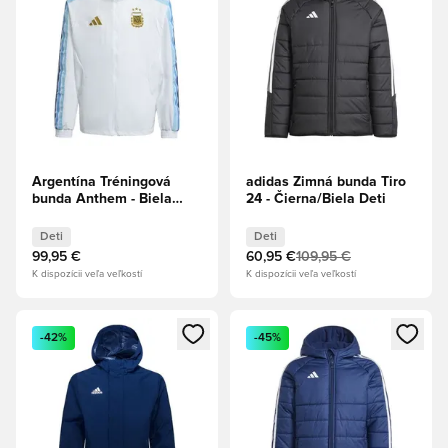
Argentína Tréningová
adidas Zimná bunda Tiro
bunda Anthem - Biela
24 - Čierna/Biela Deti
Deti
Deti
Deti
99,95 €
60,95 €
109,95 €
K dispozícii veľa veľkostí
K dispozícii veľa veľkostí
Otvorí modál na prihlásenie alebo registráciu ako člen
Otvorí modál na prihlásenie al
-42%
-45%