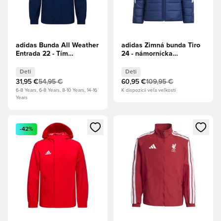
adidas Bunda All Weather
adidas Zimná bunda Tiro
Entrada 22 - Tím
24 - námornícka
Tmavomodrá/Biela Deti
modrá/Biela Deti
Deti
Deti
31,95 €
54,95 €
60,95 €
109,95 €
6-8 Years, 6-8 Years, 8-10 Years, 14-16
K dispozícii veľa veľkostí
Years
Otvorí modál na prihlásenie alebo registráciu ako člen
Otvorí modál na prihlásenie al
-42%