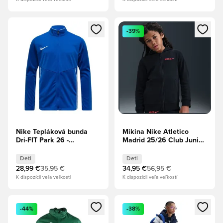
Otvorí modál na prihlásenie alebo registráciu ako člen
Otvorí modál na prihlásenie al
-39%
Nike Tepláková bunda
Mikina Nike Atletico
Dri-FIT Park 26 -
Madrid 25/26 Club Junior
Kráľovská modrá/Biela
- čierna
Deti
Deti
Deti
28,99 €
35,95 €
34,95 €
56,95 €
K dispozícii veľa veľkostí
K dispozícii veľa veľkostí
Otvorí modál na prihlásenie alebo registráciu ako člen
Otvorí modál na prihlásenie al
-44%
-38%