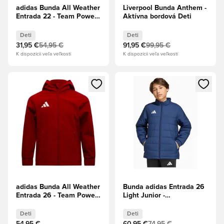
adidas Bunda All Weather
Liverpool Bunda Anthem -
Entrada 22 - Team Power
Aktívna bordová Deti
Red/Biela Deti
Deti
Deti
31,95 €
54,95 €
91,95 €
99,95 €
K dispozícii veľa veľkostí
K dispozícii veľa veľkostí
Otvorí modál na prihlásenie alebo registráciu ako člen
Otvorí modál na prihlásenie al
adidas Bunda All Weather
Bunda adidas Entrada 26
Entrada 26 - Team Power
Light Junior -
Red/Biela Deti
Tmavomodrá
Deti
Deti