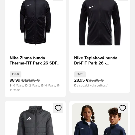
Nike Zimná bunda
Nike Tepláková bunda
Therma-FIT Park 26 SDF -
Dri-FIT Park 26 -
Čierna/Biela Deti
Čierna/Biela Deti
Deti
Deti
98,99 €
121,95 €
28,95 €
35,95 €
8-10 Years, 10-12 Years, 12-14 Years, 14-
K dispozícii veľa veľkostí
16 Years
Otvorí modál na prihlásenie alebo registráciu ako člen
Otvorí modál na prihlásenie al