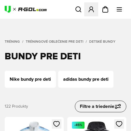
Otvorí modál na prihlásenie 
TRÉNING
TRÉNINGOVÉ OBLEČENIE PRE DETI
DETSKÉ BUNDY
BUNDY PRE DETI
Nike bundy pre deti
adidas bundy pre deti
Filtre a triedenie
122
Produkty
Otvorí modál na prihlásenie alebo registráciu ako člen
Otvorí modál na prihlásenie al
-45%