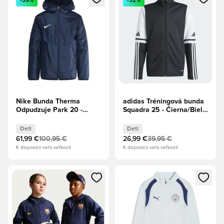
-39%
-32%
Nike Bunda Therma
adidas Tréningová bunda
Odpudzuje Park 20 -
Squadra 25 - Čierna/Biela
Obsidian/Biela Deti
Deti
Deti
Deti
61,99 €
100,95 €
26,99 €
39,95 €
K dispozícii veľa veľkostí
K dispozícii veľa veľkostí
Otvorí modál na prihlásenie alebo registráciu ako člen
Otvorí modál na prihlásenie al