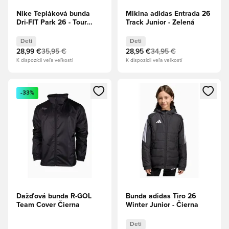
Nike Tepláková bunda
Mikina adidas Entrada 26
Dri-FIT Park 26 - Tour
Track Junior - Zelená
žltá/Biela Deti
Deti
Deti
28,99 €
35,95 €
28,95 €
34,95 €
K dispozícii veľa veľkostí
K dispozícii veľa veľkostí
Otvorí modál na prihlásenie alebo registráciu ako člen
Otvorí modál na prihlásenie al
-33%
Dažďová bunda R-GOL
Bunda adidas Tiro 26
Team Cover Čierna
Winter Junior - Čierna
Deti