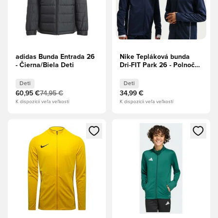
adidas Bunda Entrada 26
Nike Tepláková bunda
- Čierna/Biela Deti
Dri-FIT Park 26 - Polnočná
námornícka modrá/Biela
Deti
Deti
Deti
60,95 €
74,95 €
34,99 €
K dispozícii veľa veľkostí
K dispozícii veľa veľkostí
Otvorí modál na prihlásenie alebo registráciu ako člen
Otvorí modál na prihlásenie al