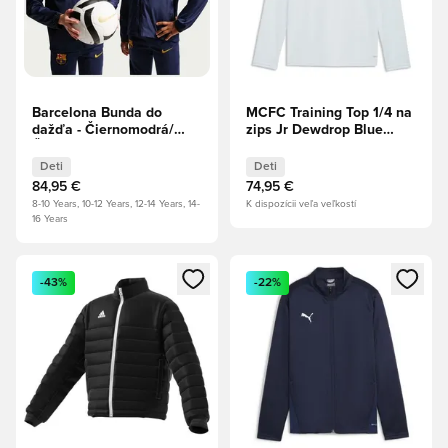
Barcelona Bunda do
MCFC Training Top 1/4 na
dažďa - Čiernomodrá/
zips Jr Dewdrop Blue
Čierna/Minerálna žltá
Jewdrop
Deti
Deti
Deti
84,95 €
74,95 €
8-10 Years, 10-12 Years, 12-14 Years, 14-
K dispozícii veľa veľkostí
16 Years
Otvorí modál na prihlásenie alebo registráciu ako člen
Otvorí modál na prihlásenie al
-43%
-22%