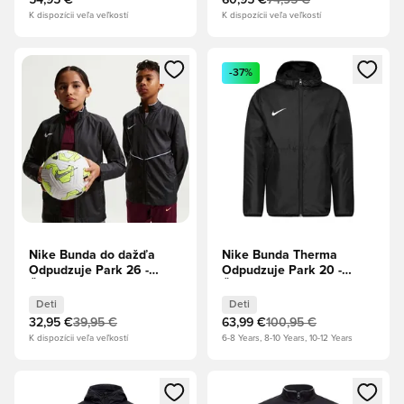
54,95 €
60,95 €
74,95 €
K dispozícii veľa veľkostí
K dispozícii veľa veľkostí
Otvorí modál na prihlásenie alebo registráciu ako člen
Otvorí modál na prihlásenie al
-37%
Nike Bunda do dažďa
Nike Bunda Therma
Odpudzuje Park 26 -
Odpudzuje Park 20 -
Čierna/Biela Deti
Čierna/Biela Deti
Deti
Deti
32,95 €
39,95 €
63,99 €
100,95 €
K dispozícii veľa veľkostí
6-8 Years, 8-10 Years, 10-12 Years
Otvorí modál na prihlásenie alebo registráciu ako člen
Otvorí modál na prihlásenie al