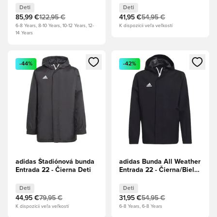
Deti
Deti
85,99 €
122,95 €
41,95 €
54,95 €
6-8 Years, 8-10 Years, 10-12 Years, 12-
K dispozícii veľa veľkostí
14 Years
Otvorí modál na prihlásenie alebo registráciu ako člen
Otvorí modál na prihlásenie al
-44%
-42%
adidas Štadiónová bunda
adidas Bunda All Weather
Entrada 22 - Čierna Deti
Entrada 22 - Čierna/Biela
Deti
Deti
Deti
44,95 €
79,95 €
31,95 €
54,95 €
K dispozícii veľa veľkostí
6-8 Years, 6-8 Years