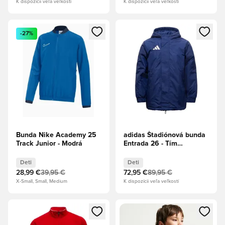
K dispozícii veľa veľkostí
K dispozícii veľa veľkostí
Otvorí modál na prihlásenie alebo registráciu ako člen
Otvorí modál na prihlásenie al
-27%
Bunda Nike Academy 25
adidas Štadiónová bunda
Track Junior - Modrá
Entrada 26 - Tím
Tmavomodrá/Biela Deti
Deti
Deti
28,99 €
39,95 €
72,95 €
89,95 €
X-Small, Small, Medium
K dispozícii veľa veľkostí
Otvorí modál na prihlásenie alebo registráciu ako člen
Otvorí modál na prihlásenie al