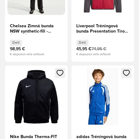
Chelsea Zimná bunda
Liverpool Tréningová
NSW synthetic-fill -
bunda Presentation Tiro
Čierna/Žiarivá modrá Deti
25 - Jahodová červená
Deti
Deti
Deti
98,95 €
45,95 €
74,95 €
K dispozícii veľa veľkostí
K dispozícii veľa veľkostí
Otvorí modál na prihlásenie alebo registráciu ako člen
Otvorí modál na prihlásenie al
Nike Bunda Therma-FIT
adidas Tréningová bunda