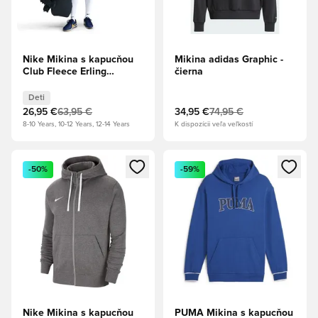
Nike Mikina s kapucňou
Mikina adidas Graphic -
Club Fleece Erling
čierna
Haaland -
Čiernomodrá/Jasná
Deti
karmínová Deti
26,95 €
63,95 €
34,95 €
74,95 €
8-10 Years, 10-12 Years, 12-14 Years
K dispozícii veľa veľkostí
Otvorí modál na prihlásenie alebo registráciu ako člen
Otvorí modál na prihlásenie al
-50%
-59%
Nike Mikina s kapucňou
PUMA Mikina s kapucňou