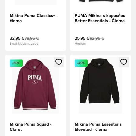
Mikina Puma Classics+ -
PUMA Mikina s kapucňou
čierna
Better Essentials - Čierna
32,95 €
78,95 €
25,95 €
62,95 €
Small, Medium, Large
Medium
Otvorí modál na prihlásenie alebo registráciu ako člen
Otvorí modál na prihlásenie al
-59%
-49%
Mikina Puma Squad -
Mikina Puma Essentials
Claret
Eleveted - čierna