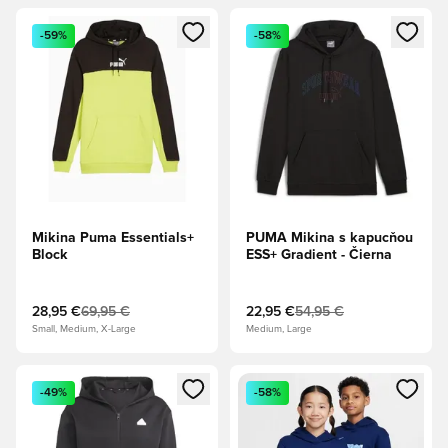
Otvorí modál na prihlásenie alebo registráciu ako člen
Otvorí modál na prihlásenie al
-59%
-58%
Mikina Puma Essentials+
PUMA Mikina s kapucňou
Block
ESS+ Gradient - Čierna
28,95 €
69,95 €
22,95 €
54,95 €
Small, Medium, X-Large
Medium, Large
Otvorí modál na prihlásenie alebo registráciu ako člen
Otvorí modál na prihlásenie al
-49%
-58%