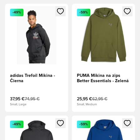
Otvorí modál na prihlásenie alebo registráciu ako člen
Otvorí modál na prihlásenie al
-49%
-59%
adidas Trefoil Mikina -
PUMA Mikina na zips
Čierna
Better Essentials - Zelená
37,95 €
74,95 €
25,95 €
62,95 €
Small, Large
Small, Medium
Otvorí modál na prihlásenie alebo registráciu ako člen
Otvorí modál na prihlásenie al
-49%
-59%