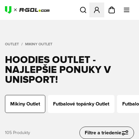
Otvorí modál na prihlásenie 
OUTLET
MIKINY OUTLET
HOODIES OUTLET -
NAJLEPŠIE PONUKY V
UNISPORT!
Mikiny Outlet
Futbalové topánky Outlet
Futbalo
Filtre a triedenie
105
Produkty