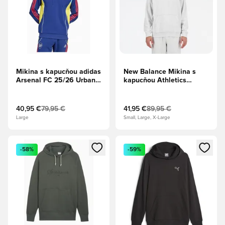
Mikina s kapucňou adidas
New Balance Mikina s
Arsenal FC 25/26 Urban
kapucňou Athletics
Purist - Modrá
French Terry - Sivá
40,95 €
79,95 €
41,95 €
89,95 €
Large
Small, Large, X-Large
Otvorí modál na prihlásenie alebo registráciu ako člen
Otvorí modál na prihlásenie al
-58%
-59%