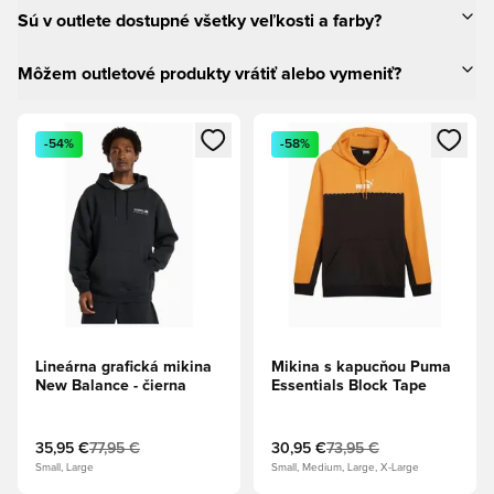
Sú v outlete dostupné všetky veľkosti a farby?
Môžem outletové produkty vrátiť alebo vymeniť?
Otvorí modál na prihlásenie alebo registráciu ako člen
Otvorí modál na prihlásenie al
-54%
-58%
Lineárna grafická mikina
Mikina s kapucňou Puma
New Balance - čierna
Essentials Block Tape
35,95 €
77,95 €
30,95 €
73,95 €
Small, Large
Small, Medium, Large, X-Large