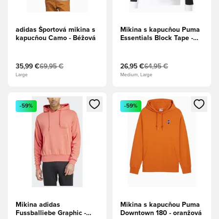
adidas Športová mikina s
Mikina s kapucňou Puma
kapucňou Camo - Béžová
Essentials Block Tape -
Biela
35,99 €
69,95 €
26,95 €
64,95 €
Large
Medium, Large
Otvorí modál na prihlásenie alebo registráciu ako člen
Otvorí modál na prihlásenie al
-59%
-59%
Mikina adidas
Mikina s kapucňou Puma
Fussballiebe Graphic -
Downtown 180 - oranžová