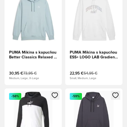
PUMA Mikina s kapucňou
PUMA Mikina s kapucňou
Better Classics Relaxed -
ESS+ LOGO LAB Gradient
Tyrkysový surf
- Biela
30,95 €
73,95 €
22,95 €
54,95 €
Medium, Large, X-Large
Small, Medium, Large
Otvorí modál na prihlásenie alebo registráciu ako člen
Otvorí modál na prihlásenie al
-58%
-59%