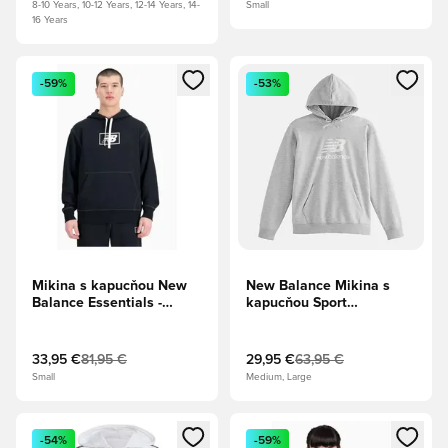
8-10 Years, 10-12 Years, 12-14 Years, 14-
Small
16 Years
Otvorí modál na prihlásenie alebo registráciu ako člen
Otvorí modál na prihlásenie al
-59%
-53%
Mikina s kapucňou New
New Balance Mikina s
Balance Essentials -
kapucňou Sport
čierna
Essentials French Terry -
Atletická sivá
33,95 €
81,95 €
29,95 €
63,95 €
Small
Medium, Large
Otvorí modál na prihlásenie alebo registráciu ako člen
Otvorí modál na prihlásenie al
-54%
-59%