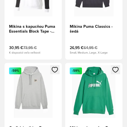
Mikina s kapucňou Puma
Mikina Puma Classics -
Essentials Block Tape -
šedá
Biela
30,95 €
73,95 €
26,95 €
64,95 €
K dispozícii veľa veľkostí
Small, Medium, Large, X-Large
Otvorí modál na prihlásenie alebo registráciu ako člen
Otvorí modál na prihlásenie al
-59%
-59%