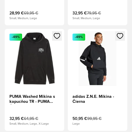
Oranžová
28,99 €
69,95 €
32,95 €
79,95 €
Small, Medium, Large
Small, Medium, Large
Otvorí modál na prihlásenie alebo registráciu ako člen
Otvorí modál na prihlásenie al
-49%
-49%
PUMA Washed Mikina s
adidas Z.N.E. Mikina -
kapucňou TR - PUMA
Čierna
Čierna
32,95 €
64,95 €
50,95 €
99,95 €
Small, Medium, Large, X-Large
Large