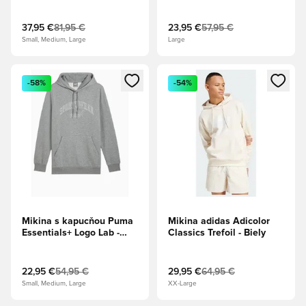
Essentials - hnedá
37,95 €
81,95 €
23,95 €
57,95 €
Small, Medium, Large
Large
Otvorí modál na prihlásenie alebo registráciu ako člen
Otvorí modál na prihlásenie al
-58%
-54%
Mikina s kapucňou Puma
Mikina adidas Adicolor
Essentials+ Logo Lab -
Classics Trefoil - Biely
šedá
22,95 €
54,95 €
29,95 €
64,95 €
Small, Medium, Large
XX-Large