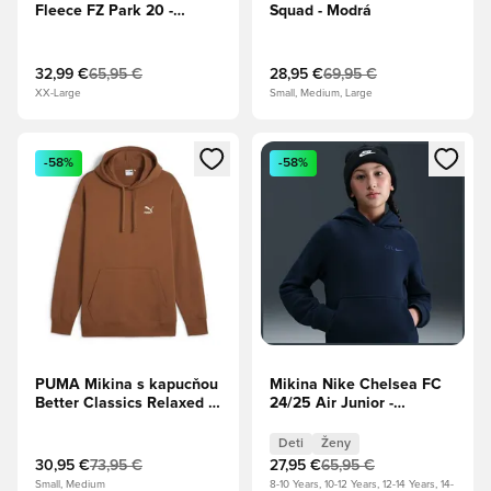
Fleece FZ Park 20 -
Squad - Modrá
Antracitová melanž/Biela
32,99 €
65,95 €
28,95 €
69,95 €
XX-Large
Small, Medium, Large
Otvorí modál na prihlásenie alebo registráciu ako člen
Otvorí modál na prihlásenie al
-58%
-58%
PUMA Mikina s kapucňou
Mikina Nike Chelsea FC
Better Classics Relaxed -
24/25 Air Junior -
Hnedá
Námornícka modrá
Deti
Ženy
30,95 €
73,95 €
27,95 €
65,95 €
Small, Medium
8-10 Years, 10-12 Years, 12-14 Years, 14-