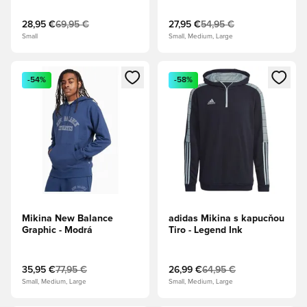
28,95 €
69,95 €
27,95 €
54,95 €
Small
Small, Medium, Large
Otvorí modál na prihlásenie alebo registráciu ako člen
Otvorí modál na prihlásenie al
-54%
-58%
Mikina New Balance
adidas Mikina s kapucňou
Graphic - Modrá
Tiro - Legend Ink
35,95 €
77,95 €
26,99 €
64,95 €
Small, Medium, Large
Small, Medium, Large