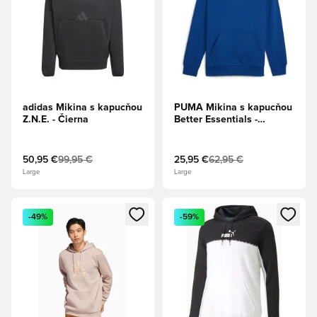
adidas Mikina s kapucňou
PUMA Mikina s kapucňou
Z.N.E. - Čierna
Better Essentials -
Kobaltová modrá
50,95 €
99,95 €
25,95 €
62,95 €
Large
Large
Otvorí modál na prihlásenie alebo registráciu ako člen
Otvorí modál na prihlásenie al
-49%
-59%