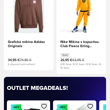
Grafická mikina Adidas
Nike Mikina s kapucňou
Originals
Club Fleece Erling
Haaland - Univerzitná
zlatá/Čiernomodrá Deti
Deti
34,95 €
74,95 €
26,95 €
63,95 €
K dispozícii veľa veľkostí
8-10 Years, 10-12 Years, 12-14 Years, 14-
16 Years
OUTLET MEGADEALS!
Otvorí modál na prihlásenie alebo registráciu ako člen
Otvorí modál na prihlásenie aleb
Otvor
-66%
-48%
-3