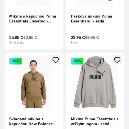
Mikina s kapucňou Puma
Pásková mikina Puma
Essentials Eleveted -
Essentials+ - šedá
čierna
25,95 €
62,95 €
28,95 €
69,95 €
Small, Large
Small
Otvorí modál na prihlásenie alebo registráciu ako člen
Otvorí modál na prihlásenie al
-54%
-59%
Skladaná mikina s
Mikina Puma Essentials s
kapucňou New Balance
veľkým logom - šedá