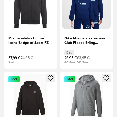
Mikina adidas Future
Nike Mikina s kapucňou
Icons Badge of Sport FZ -
Club Fleece Erling
čierna
Haaland Personal Edition
- Hlboká
Deti
modrá/Univerzitná Modrá
37,99 €
74,95 €
26,95 €
63,95 €
Deti
Small
6-8 Years, 8-10 Years
Otvorí modál na prihlásenie alebo registráciu ako člen
Otvorí modál na prihlásenie al
-59%
-59%