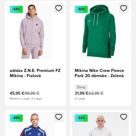
Otvorí modál na prihlásenie alebo registráciu ako člen
Otvorí modál na prihlásenie al
-54%
-50%
adidas Z.N.E. Premium FZ
Mikina Nike Crew Fleece
Mikina - Fialová
Park 20 dámske - Zelená
Ženy
45,95 €
99,95 €
31,99 €
63,95 €
Medium, Large, X-Large
X-Large
Otvorí modál na prihlásenie alebo registráciu ako člen
Otvorí modál na prihlásenie al
-49%
-53%