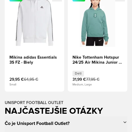
Mikina adidas Essentials
Nike Tottenham Hotspur
3S FZ - Biely
24/25 Air Mikina Junior -
Zelená
Deti
29,95 €
64,95 €
31,99 €
77,95 €
Small
Medium, Large
UNISPORT FOOTBALL OUTLET
NAJČASTEJŠIE OTÁZKY
Čo je Unisport Football Outlet?