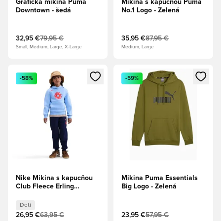
Grafická mikina Puma
Mikina s kapucňou Puma
Downtown - šedá
No.1 Logo - Zelená
32,95 €
79,95 €
35,95 €
87,95 €
Small, Medium, Large, X-Large
Medium, Large
Otvorí modál na prihlásenie alebo registráciu ako člen
Otvorí modál na prihlásenie al
-58%
-59%
Nike Mikina s kapucňou
Mikina Puma Essentials
Club Fleece Erling
Big Logo - Zelená
Haaland - Kráľovský
odtieň/Jasná karmínová
Deti
Deti
26,95 €
63,95 €
23,95 €
57,95 €