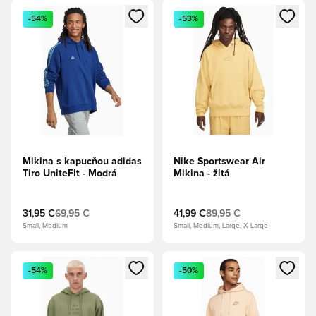
Otvorí modál na prihlásenie alebo registráciu ako člen
Otvorí modál na prihlásenie al
-54%
-53%
Mikina s kapucňou adidas
Nike Sportswear Air
Tiro UniteFit - Modrá
Mikina - žltá
31,95 €
69,95 €
41,99 €
89,95 €
Small, Medium
Small, Medium, Large, X-Large
Otvorí modál na prihlásenie alebo registráciu ako člen
Otvorí modál na prihlásenie al
-54%
-50%