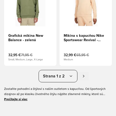
Grafická mikina New
Mikina s kapucňou Nike
Balance - zelená
Sportswear Revival -
oranžová
32,95 €
71,95 €
32,99 €
65,95 €
Small, Medium, Large, X-Large
Medium
Strana 1 z 2
Zostaňte pohodlní a štýloví s naším outletom s kapucňou. Od športových
dizajnov až po klasiku životného štýlu nájdite zľavnené mikiny, ktoré sú
ideálne na tréning, ležérne oblečenie alebo oddychovanie. Vysoko kvalitné
Prečítajte si viac
látky a ostrý vzhľad v predajných cenách — ale iba do vyčerpania zásob.