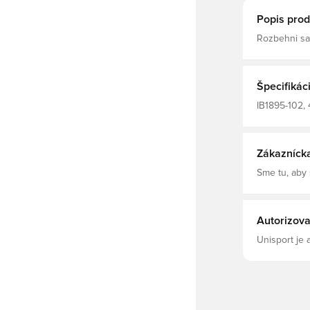
Popis prod
Rozbehni sa
zvýšili tlme
predchádzajú
pre optimáln
pocit pevnéh
Špecifikác
otvorenej si
zvýšili tlme
IB1895-102, 
zaisťuje opo
Biela
zafixovania.
Zákazníck
Sme tu, aby
Autorizova
Unisport je