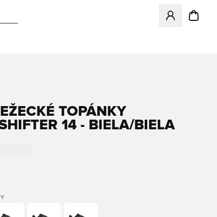
Otvorí modál na p
BEŽECKÉ TOPÁNKY
HIFTER 14 - BIELA/BIELA
BY