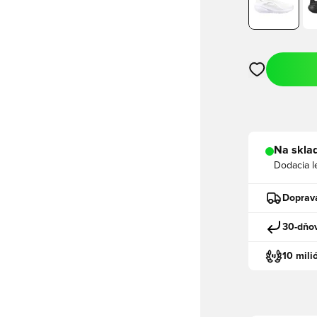
Otvorí modál n
Na sklad
Dodacia l
Doprav
30-dňov
10 mili