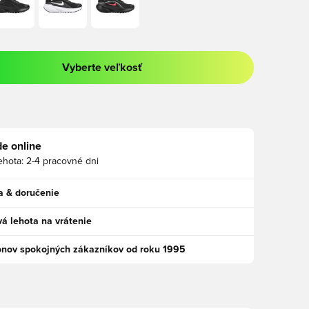
Vyberte veľkosť
a prihlásenie alebo registráciu ako člen
e online
ehota:
2-4 pracovné dni
a & doručenie
á lehota na vrátenie
ónov spokojných zákazníkov od roku 1995