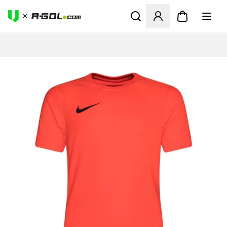
Otvorí modál na prihlásenie 