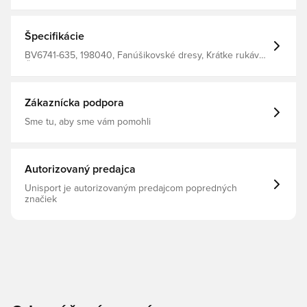
polyesterových vlákien vybavené technológiou Dri-FIT,
ktorá vás udržuje v suchu a pohodlí. sieťované panely
pre zvýšené vetranie. pravidelný strih. Vyrobené zo
100% polyesteru.
Špecifikácie
BV6741-635, 198040, Fanúšikovské dresy, Krátke rukávy,
Červená, Pánske, Nike, Deti, Futbalové dresy, This
Product Is Made With 100% Recycled Polyester Fibers
Zákaznícka podpora
Sme tu, aby sme vám pomohli
Autorizovaný predajca
Unisport je autorizovaným predajcom popredných
značiek