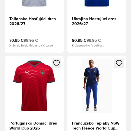
Taliansko Hosťujúci dres
Ukrajina Hosťujúci dres
2026/27
2026/27
70,95 €
99,95 €
80,95 €
99,95 €
X-Small, Small, Medium, XX-Large
K dispozícii veľa veľkostí
Otvorí modál na prihlásenie alebo registráciu ako člen
Otvorí modál na prihlásenie al
Portugalsko Domáci dres
Francúzsko Tepláky NSW
World Cup 2026
Tech Fleece World Cup