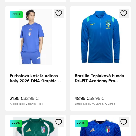
Otvorí modál na prihlásenie alebo registráciu ako člen
Otvorí modál na prihlásenie al
-33%
Futbalová košeľa adidas
Brazília Tepláková bunda
Italy 2026 DNA Graphic -
Dri-FIT Academy Pro
Modrá
World Cup 2026 - Foto
modrá/Midwest
Gold/Svetlá Menta
21,95 €
32,95 €
48,95 €
59,95 €
K dispozícii veľa veľkostí
Small, Medium, Large, X-Large
Otvorí modál na prihlásenie alebo registráciu ako člen
Otvorí modál na prihlásenie al
-27%
-29%