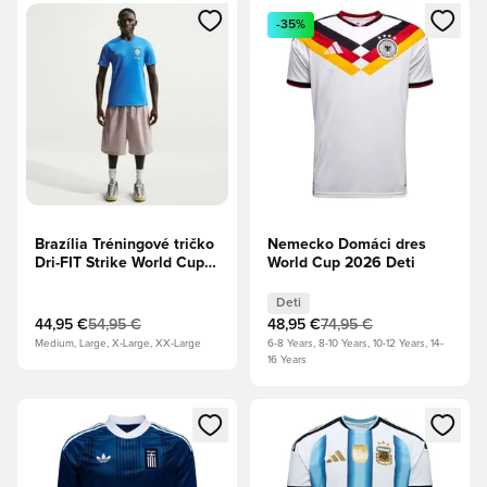
Otvorí modál na prihlásenie alebo registráciu ako člen
Otvorí modál na prihlásenie al
-35%
Brazília Tréningové tričko
Nemecko Domáci dres
Dri-FIT Strike World Cup
World Cup 2026 Deti
2026 - Foto modrá/Svetlá
Menta/Midwest Gold
Deti
44,95 €
54,95 €
48,95 €
74,95 €
Medium, Large, X-Large, XX-Large
6-8 Years, 8-10 Years, 10-12 Years, 14-
16 Years
Otvorí modál na prihlásenie alebo registráciu ako člen
Otvorí modál na prihlásenie al