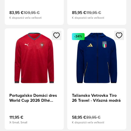
Tmavomodrá
83,95 €
109,95 €
85,95 €
119,95 €
K dispozícii veľa veľkostí
K dispozícii veľa veľkostí
Otvorí modál na prihlásenie alebo registráciu ako člen
Otvorí modál na prihlásenie al
-34%
Portugalsko Domáci dres
Taliansko Vetrovka Tiro
World Cup 2026 Dlhé
26 Travel - Víťazná modrá
rukávy
111,95 €
58,95 €
89,95 €
X-Small, Small
K dispozícii veľa veľkostí