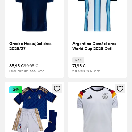
Grécko Hosťujúci dres
Argentína Domáci dres
2026/27
World Cup 2026 Deti
Deti
85,95 €
99,95 €
71,95 €
Small, Medium, XXX-Large
6-8 Years, 10-12 Years
Otvorí modál na prihlásenie alebo registráciu ako člen
Otvorí modál na prihlásenie al
-24%