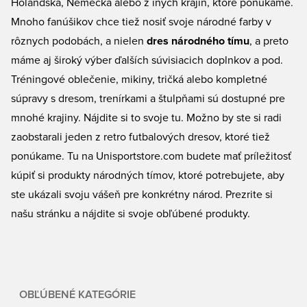
Holandska, Nemecka alebo z iných krajín, ktoré ponúkame.
Mnoho fanúšikov chce tiež nosiť svoje národné farby v
rôznych podobách, a nielen
dres národného tímu
, a preto
máme aj široký výber ďalších súvisiacich doplnkov a pod.
Tréningové oblečenie, mikiny, tričká alebo kompletné
súpravy s dresom, trenírkami a štulpňami sú dostupné pre
mnohé krajiny. Nájdite si to svoje tu. Možno by ste si radi
zaobstarali jeden z retro futbalových dresov, ktoré tiež
ponúkame. Tu na Unisportstore.com budete mať príležitosť
kúpiť si produkty národných tímov, ktoré potrebujete, aby
ste ukázali svoju vášeň pre konkrétny národ. Prezrite si
našu stránku a nájdite si svoje obľúbené produkty.
OBĽÚBENÉ KATEGÓRIE