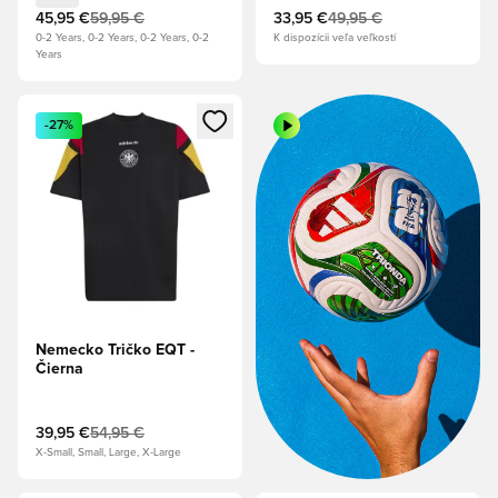
45,95 €
59,95 €
33,95 €
49,95 €
0-2 Years, 0-2 Years, 0-2 Years, 0-2
K dispozícii veľa veľkostí
Years
Otvorí modál na prihlásenie alebo registráciu ako člen
-27%
Nemecko Tričko EQT -
Čierna
39,95 €
54,95 €
X-Small, Small, Large, X-Large