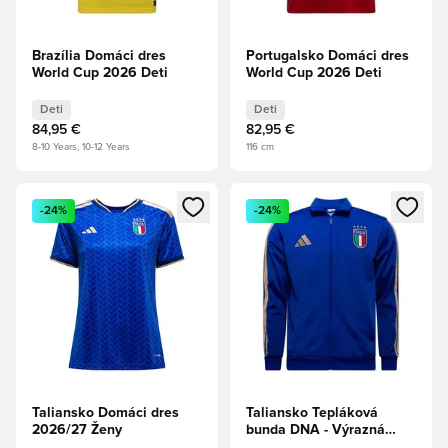
Brazília Domáci dres
Portugalsko Domáci dres
World Cup 2026 Deti
World Cup 2026 Deti
Deti
Deti
84,95 €
82,95 €
8-10 Years, 10-12 Years
116 cm
Otvorí modál na prihlásenie alebo registráciu ako člen
Otvorí modál na prihlásenie al
-24%
-24%
Taliansko Domáci dres
Taliansko Tepláková
2026/27 Ženy
bunda DNA - Výrazná
modrá