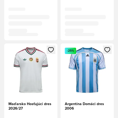
Otvorí modál na prihlásenie alebo registráciu ako člen
Otvorí modál na prihlásenie al
-25%
Maďarsko Hosťujúci dres
Argentína Domáci dres
2026/27
2006