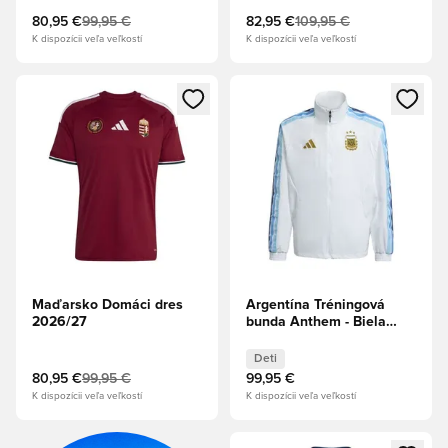
80,95 €
99,95 €
82,95 €
109,95 €
K dispozícii veľa veľkostí
K dispozícii veľa veľkostí
Otvorí modál na prihlásenie alebo registráciu ako člen
Otvorí modál na prihlásenie al
Maďarsko Domáci dres
Argentína Tréningová
2026/27
bunda Anthem - Biela
Deti
Deti
80,95 €
99,95 €
99,95 €
K dispozícii veľa veľkostí
K dispozícii veľa veľkostí