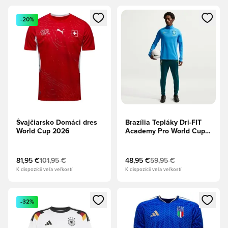
Otvorí modál na prihlásenie alebo registráciu ako člen
Otvorí modál na prihlásenie al
-20%
Švajčiarsko Domáci dres
Brazília Tepláky Dri-FIT
World Cup 2026
Academy Pro World Cup
2026 - Geode Teal/Svetlá
Menta/Midwest Gold
81,95 €
101,95 €
48,95 €
59,95 €
K dispozícii veľa veľkostí
K dispozícii veľa veľkostí
Otvorí modál na prihlásenie alebo registráciu ako člen
Otvorí modál na prihlásenie al
-32%