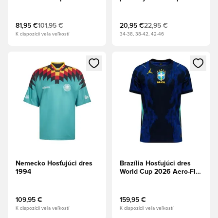
81,95 €
101,95 €
20,95 €
22,95 €
K dispozícii veľa veľkostí
34-38, 38-42, 42-46
Otvorí modál na prihlásenie alebo registráciu ako člen
Otvorí modál na prihlásenie al
Nemecko Hosťujúci dres
Brazília Hosťujúci dres
1994
World Cup 2026 Aero-FIT
Authentic
109,95 €
159,95 €
K dispozícii veľa veľkostí
K dispozícii veľa veľkostí