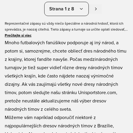
Strana 1 z 8
Reprezentačné zápasy sú vždy niečo špeciálne a národná hrdosť, ktorá ich
sprevádza, je naozaj citeľná. Tieto zápasy a turnaje sa určite oplatí sledovať,
aj keď vaša krajina nehrá. Je predsa jasné, že chcete mať svoj vlastný
Prečítajte si viac
reprezentačný dres, a ten s veľkou pravdepodobnosťou nájdete práve u nás
Mnoho futbalových fanúšikov podporuje aj iný národ, a
na Unisportstore.com.
potom si, samozrejme, chcete obliecť dres národného tímu
z krajiny, ktorej fandíte navyše. Počas medzinárodných
turnajov je tiež super vidieť rôzne dresy národných tímov
všetkých krajín, kde často nájdete naozaj výnimočné
dizajny. Ak vás zaujímajú všetky nové dresy národných
tímov, potom sledujte našu stránku Unisportstore.com,
pretože neustále aktualizujeme náš výber dresov
národných tímov z celého sveta.
Môžeme vám napríklad odporučiť niektoré z
najpopulárnejších dresov národných tímov z Brazílie,