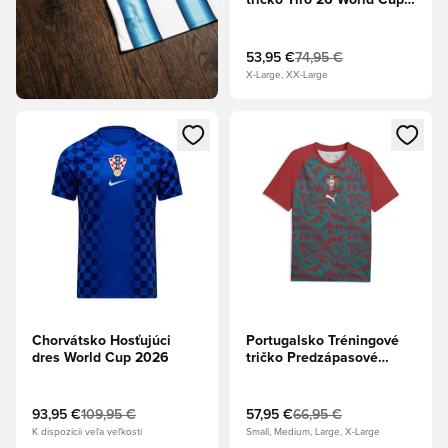
tričko Tiro 26 World Cup
2026 - Nočná námornícka
53,95 €
74,95 €
X-Large, XX-Large
Otvorí modál na prihlásenie alebo registráciu ako člen
Otvorí modál na prihlásenie al
Chorvátsko Hosťujúci
Portugalsko Tréningové
dres World Cup 2026
tričko Predzápasové
World Cup 2026 - Club
Red/Green Lagoon
93,95 €
109,95 €
57,95 €
66,95 €
K dispozícii veľa veľkostí
Small, Medium, Large, X-Large