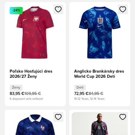
Otvorí modál na prihlásenie alebo registráciu ako člen
Otvorí modál na prihlásenie al
-24%
Poľsko Hosťujúci dres
Anglicko Brankársky dres
2026/27 Ženy
World Cup 2026 Deti
Ženy
Deti
83,95 €
109,95 €
72,95 €
84,95 €
K dispozícii veľa veľkostí
10-12 Years, 12-14 Years
Otvorí modál na prihlásenie alebo registráciu ako člen
Otvorí modál na prihlásenie al