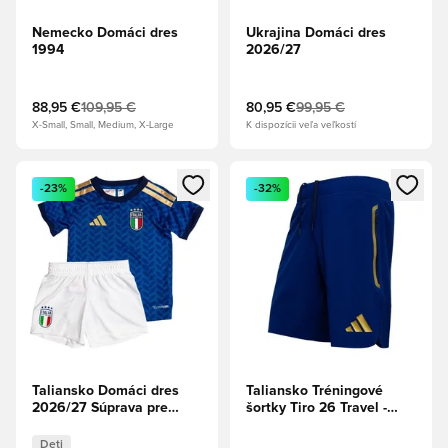
Nemecko Domáci dres
Ukrajina Domáci dres
1994
2026/27
88,95 €
109,95 €
80,95 €
99,95 €
X-Small, Small, Medium, X-Large
K dispozícii veľa veľkostí
Otvorí modál na prihlásenie alebo registráciu ako člen
Otvorí modál na prihlásenie al
-23%
-32%
Taliansko Domáci dres
Taliansko Tréningové
2026/27 Súprava pre
šortky Tiro 26 Travel -
bábätká Deti
Víťazná modrá
Deti