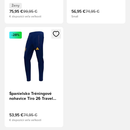
Ženy
75,95 €
99,95 €
56,95 €
74,95 €
K dispozícii veľa veľkostí
Small
Otvorí modál na prihlásenie alebo registráciu ako člen
-28%
Španielsko Tréningové
nohavice Tiro 26 Travel
World Cup 2026 -
Tmavomodrá
53,95 €
74,95 €
K dispozícii veľa veľkostí