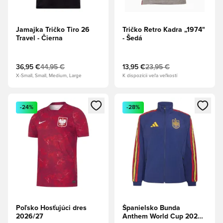
Jamajka Tričko Tiro 26
Tričko Retro Kadra „1974"
Travel - Čierna
- Šedá
36,95 €
44,95 €
13,95 €
23,95 €
X-Small, Small, Medium, Large
K dispozícii veľa veľkostí
Otvorí modál na prihlásenie alebo registráciu ako člen
Otvorí modál na prihlásenie al
-24%
-28%
Poľsko Hosťujúci dres
Španielsko Bunda
2026/27
Anthem World Cup 2026 -