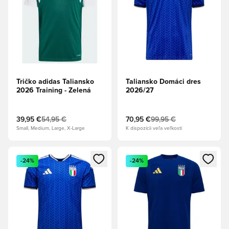
Tričko adidas Taliansko
Taliansko Domáci dres
2026 Training - Zelená
2026/27
39,95 €
54,95 €
70,95 €
99,95 €
Small, Medium, Large, X-Large
K dispozícii veľa veľkostí
Otvorí modál na prihlásenie alebo registráciu ako člen
Otvorí modál na prihlásenie al
-24%
-24%