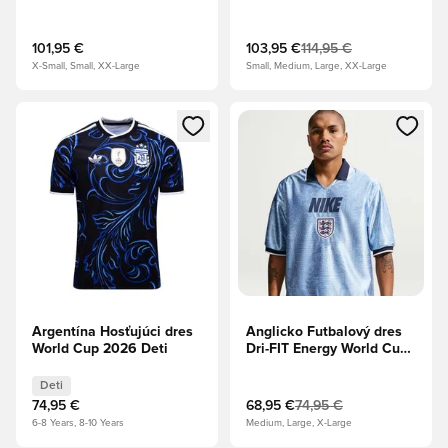
2026 - Kráľovská
modrá/Metalická meď
101,95 €
103,95 €
114,95 €
X-Small, Small, XX-Large
Small, Medium, Large, XX-Large
Otvorí modál na prihlásenie alebo registráciu ako člen
Otvorí modál na prihlásenie al
Argentína Hosťujúci dres
Anglicko Futbalový dres
World Cup 2026 Deti
Dri-FIT Energy World Cup
2026 - Pracovná
modrá/Biela/Obsidian
Deti
74,95 €
68,95 €
74,95 €
6-8 Years, 8-10 Years
Medium, Large, X-Large