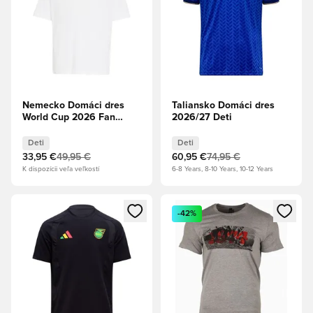
Nemecko Domáci dres
Taliansko Domáci dres
World Cup 2026 Fan
2026/27 Deti
Edition Deti
Deti
Deti
33,95 €
49,95 €
60,95 €
74,95 €
K dispozícii veľa veľkostí
6-8 Years, 8-10 Years, 10-12 Years
Otvorí modál na prihlásenie alebo registráciu ako člen
Otvorí modál na prihlásenie al
-42%