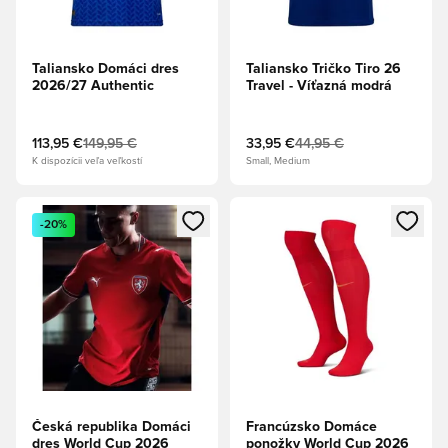
Taliansko Domáci dres
Taliansko Tričko Tiro 26
2026/27 Authentic
Travel - Víťazná modrá
113,95 €
149,95 €
33,95 €
44,95 €
K dispozícii veľa veľkostí
Small, Medium
Otvorí modál na prihlásenie alebo registráciu ako člen
Otvorí modál na prihlásenie al
-20%
Česká republika Domáci
Francúzsko Domáce
dres World Cup 2026
ponožky World Cup 2026