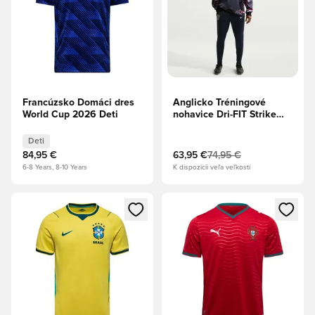
Francúzsko Domáci dres
Anglicko Tréningové
World Cup 2026 Deti
nohavice Dri-FIT Strike
World Cup 2026 -
Obsidian/Pracovná
Deti
modrá/Biela
84,95 €
63,95 €
74,95 €
6-8 Years, 8-10 Years
K dispozícii veľa veľkostí
Otvorí modál na prihlásenie alebo registráciu ako člen
Otvorí modál na prihlásenie al