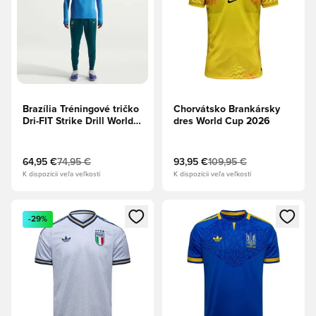
Brazília Tréningové tričko
Chorvátsko Brankársky
Dri-FIT Strike Drill World
dres World Cup 2026
Cup 2026 - Foto
modrá/Svetlá
Menta/Midwest Gold
64,95 €
74,95 €
93,95 €
109,95 €
K dispozícii veľa veľkostí
K dispozícii veľa veľkostí
Otvorí modál na prihlásenie alebo registráciu ako člen
Otvorí modál na prihlásenie al
-29%