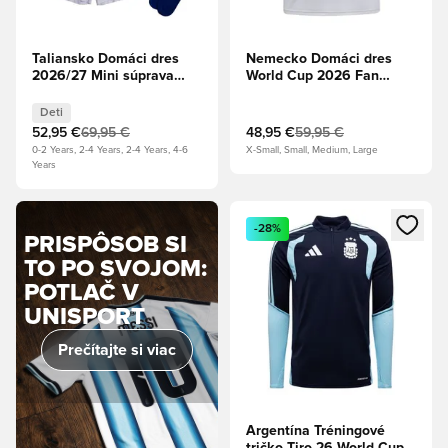
Taliansko Domáci dres
Nemecko Domáci dres
2026/27 Mini súprava
World Cup 2026 Fan
Deti
Edition
Deti
52,95 €
69,95 €
48,95 €
59,95 €
0-2 Years, 2-4 Years, 2-4 Years, 4-6
X-Small, Small, Medium, Large
Years
Otvorí modál na prihlásenie al
-28%
PRISPÔSOB SI
TO PO SVOJOM:
POTLAČ V
UNISPORT
Prečítajte si viac
Argentína Tréningové