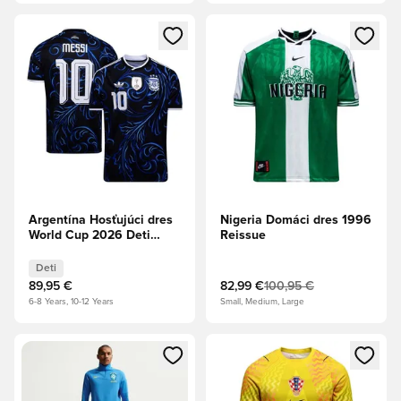
Otvorí modál na prihlásenie alebo registráciu ako člen
Otvorí modál na prihlásenie al
Argentína Hosťujúci dres
Nigeria Domáci dres 1996
World Cup 2026 Deti
Reissue
Messi 10
Deti
89,95 €
82,99 €
100,95 €
6-8 Years, 10-12 Years
Small, Medium, Large
Otvorí modál na prihlásenie alebo registráciu ako člen
Otvorí modál na prihlásenie al