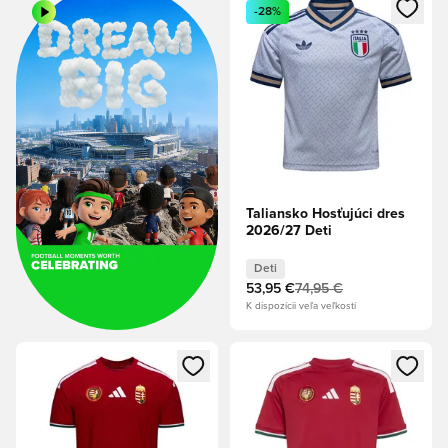
Otvorí modál na prihlásenie al
-28%
Taliansko Hosťujúci dres
2026/27 Deti
Deti
53,95 €
74,95 €
K dispozícii veľa veľkostí
Otvorí modál na prihlásenie alebo registráciu ako člen
Otvorí modál na prihlásenie al