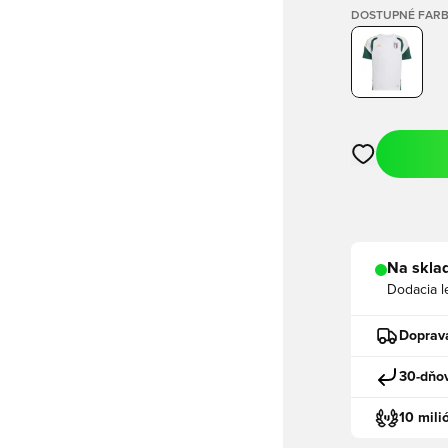
DOSTUPNÉ FAR
Otvorí modál n
Na sklad
Dodacia l
Doprav
30-dňov
10 mili