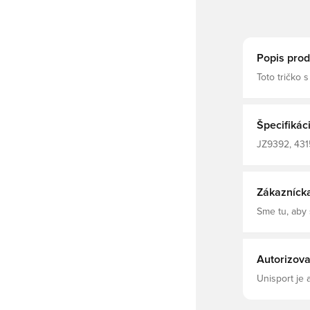
Popis prod
Toto tričko
DNA adidas 
Zahŕňa techn
potu a savo
sa, keď sa intenzi
Špecifikác
polyester
JZ9392, 4315
rukávy, Biela
Zákazníck
Sme tu, aby
Autorizova
Unisport je