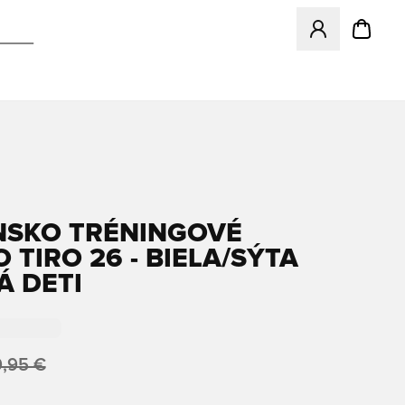
Otvorí modál na p
NSKO TRÉNINGOVÉ
 TIRO 26 - BIELA/SÝTA
Á DETI
,95 €