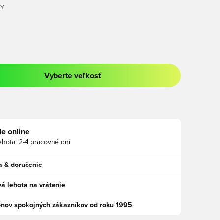
BY
Vyberte veľkosť
a prihlásenie alebo registráciu ako člen
e online
ehota:
2-4 pracovné dni
a & doručenie
á lehota na vrátenie
ónov spokojných zákazníkov od roku 1995