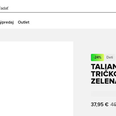
ľadať
ýpredaj
Outlet
-
24
%
Deti
TALIA
TRIČKO
ZELEN
37,95 €
49