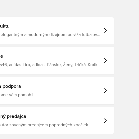
uktu
 s elegantným a moderným dizajnom odráža futbalovú
pre sebavedomý vzhľad na ihrisku aj mimo neho.
ológiu adidas Climacool pre rýchlejšie uvoľňovanie
sť, ktorá pomáha ochladzovať a pomôcť vám ochladiť
ta zvýši Pravidelný strih 100% recyklovaný
ie
46, adidas Tiro, adidas, Pánske, Ženy, Tričká, Krátke
, Deti
a podpora
 sme vám pomohli
ný predajca
 autorizovaným predajcom popredných značiek