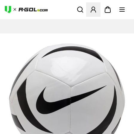
Otvorí modál na prihlásenie 