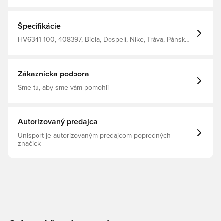
Výrobca: Nike filter_colors: Biely
Špecifikácie
HV6341-100, 408397, Biela, Dospelí, Nike, Tráva, Pánske,
Futbalové lopty
Zákaznícka podpora
Sme tu, aby sme vám pomohli
Autorizovaný predajca
Unisport je autorizovaným predajcom popredných
značiek