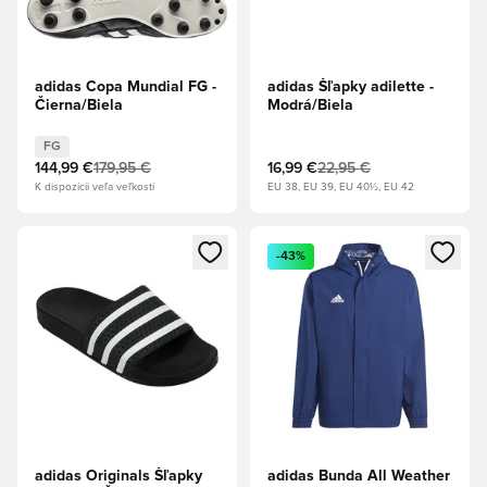
adidas Copa Mundial FG -
adidas Šľapky adilette -
Čierna/Biela
Modrá/Biela
FG
144,99 €
179,95 €
16,99 €
22,95 €
K dispozícii veľa veľkostí
EU 38, EU 39, EU 40½, EU 42
Otvorí modál na prihlásenie alebo registráciu ako člen
Otvorí modál na prihlásenie al
-43%
adidas Originals Šľapky
adidas Bunda All Weather