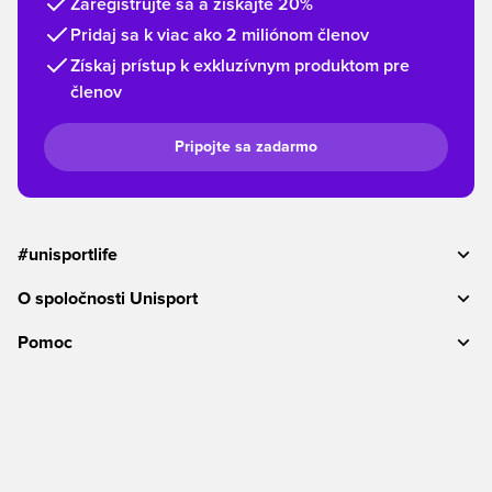
Zaregistrujte sa a získajte 20%
Pridaj sa k viac ako 2 miliónom členov
Získaj prístup k exkluzívnym produktom pre
členov
Pripojte sa zadarmo
#unisportlife
O spoločnosti Unisport
Pomoc