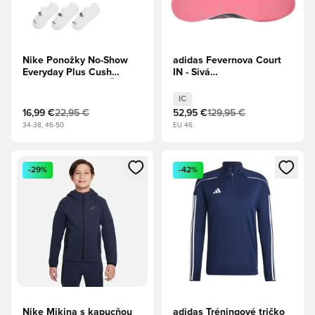
Nike Ponožky No-Show
adidas Fevernova Court
Everyday Plus Cush
IN - Sivá
Trojbalenie - Biela/Čierna
Dva/Ružová/Jasná modrá
IC
16,99 €
22,95 €
52,95 €
129,95 €
34-38, 46-50
EU 46
Otvorí modál na prihlásenie alebo registráciu ako člen
Otvorí modál na prihlásenie al
-29%
-42%
Nike Mikina s kapucňou
adidas Tréningové tričko