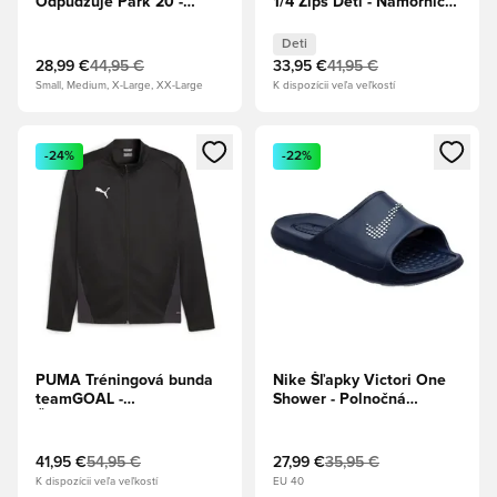
Odpudzuje Park 20 -
1/4 Zips Deti - Námornícky
Kráľovská modrá/Biela
kabát/PUMA Biela
Deti
28,99 €
44,95 €
33,95 €
41,95 €
Small, Medium, X-Large, XX-Large
K dispozícii veľa veľkostí
Otvorí modál na prihlásenie alebo registráciu ako člen
Otvorí modál na prihlásenie al
-24%
-22%
PUMA Tréningová bunda
Nike Šľapky Victori One
teamGOAL -
Shower - Polnočná
Čierna/Biela/Tmavosivá
námornícka modrá/Biela
41,95 €
54,95 €
27,99 €
35,95 €
K dispozícii veľa veľkostí
EU 40