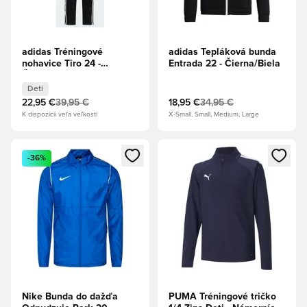
adidas Tréningové
adidas Tepláková bunda
nohavice Tiro 24 -
Entrada 22 - Čierna/Biela
Čierna/Biela Deti
Deti
22,95 €
39,95 €
18,95 €
34,95 €
K dispozícii veľa veľkostí
X-Small, Small, Medium, Large
Otvorí modál na prihlásenie alebo registráciu ako člen
Otvorí modál na prihlásenie al
-36%
Nike Bunda do dažďa
PUMA Tréningové tričko