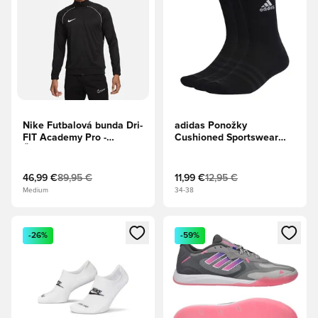
Nike Futbalová bunda Dri-
adidas Ponožky
FIT Academy Pro -
Cushioned Sportswear
Čierna/Biela
Crew Trojbalenie -
Čierna/Biela
46,99 €
89,95 €
11,99 €
12,95 €
Medium
34-38
Otvorí modál na prihlásenie alebo registráciu ako člen
Otvorí modál na prihlásenie al
-26%
-59%