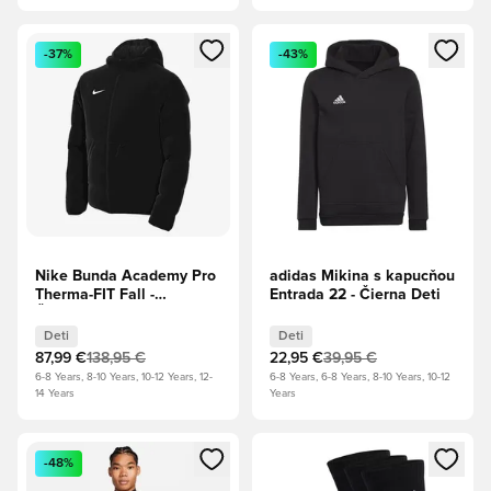
Otvorí modál na prihlásenie alebo registráciu ako člen
Otvorí modál na prihlásenie al
-37%
-43%
Nike Bunda Academy Pro
adidas Mikina s kapucňou
Therma-FIT Fall -
Entrada 22 - Čierna Deti
Čierna/Biela Deti
Deti
Deti
87,99 €
138,95 €
22,95 €
39,95 €
6-8 Years, 8-10 Years, 10-12 Years, 12-
6-8 Years, 6-8 Years, 8-10 Years, 10-12
14 Years
Years
Otvorí modál na prihlásenie alebo registráciu ako člen
Otvorí modál na prihlásenie al
-48%