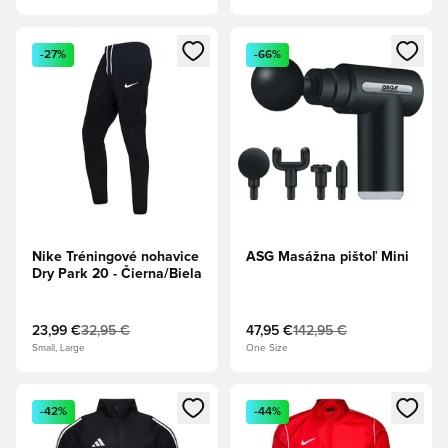
Otvorí modál na prihlásenie alebo registráciu ako člen
Otvorí modál na prihlásenie al
-27%
-66%
Nike Tréningové nohavice
ASG Masážna pištoľ Mini
Dry Park 20 - Čierna/Biela
23,99 €
32,95 €
47,95 €
142,95 €
Small, Large
One Size
Otvorí modál na prihlásenie alebo registráciu ako člen
Otvorí modál na prihlásenie al
-42%
-44%