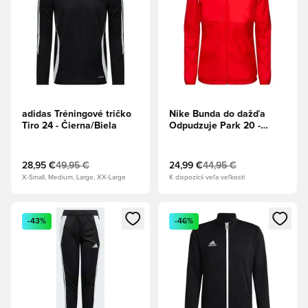
adidas Tréningové tričko
Nike Bunda do dažďa
Tiro 24 - Čierna/Biela
Odpudzuje Park 20 -
Univerzitná červená/Biela
28,95 €
49,95 €
24,99 €
44,95 €
X-Small, Medium, Large, XX-Large
K dispozícii veľa veľkostí
Otvorí modál na prihlásenie alebo registráciu ako člen
Otvorí modál na prihlásenie al
-43%
-46%