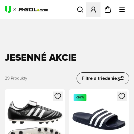
Otvorí modál na prihlásenie 
JESENNÉ AKCIE
Filtre a triedenie
29
Produkty
Otvorí modál na prihlásenie alebo registráciu ako člen
Otvorí modál na prihlásenie al
-26%