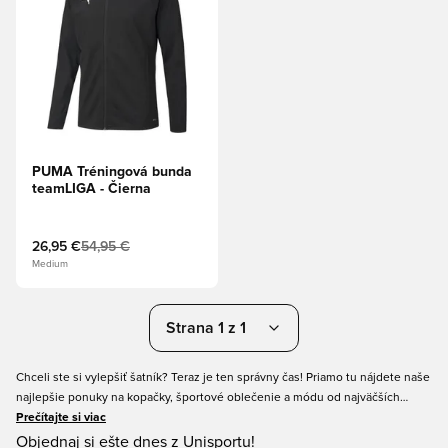
PUMA Tréningová bunda
teamLIGA - Čierna
26,95 €
54,95 €
Medium
Strana 1 z 1
Chceli ste si vylepšiť šatník? Teraz je ten správny čas! Priamo tu nájdete naše
najlepšie ponuky na kopačky, športové oblečenie a módu od najväčších
značiek. Unisport ponúka obľúbené produkty pre mužov, ženy aj deti. Tak
Prečítajte si viac
neváhajte a ulovte si niečo výhodné počas nášho Midseason výpredaja!
Objednaj si ešte dnes z Unisportu!