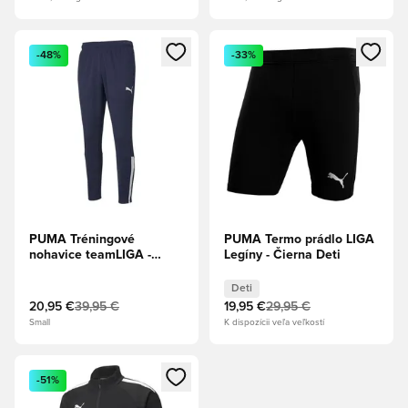
Otvorí modál na prihlásenie alebo registráciu ako člen
Otvorí modál na prihlásenie al
-48%
-33%
PUMA Tréningové
PUMA Termo prádlo LIGA
nohavice teamLIGA -
Legíny - Čierna Deti
Námornícky kabát/PUMA
Biela
Deti
20,95 €
39,95 €
19,95 €
29,95 €
Small
K dispozícii veľa veľkostí
Otvorí modál na prihlásenie alebo registráciu ako člen
-51%