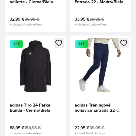
adilette - Čierna/Biela
Entrada 22 - Modrá/Biela
32,99 €
39,95 €
33,95 €
59,95 €
K dispozícii veľa veľkostí
K dispozícii veľa veľkostí
Otvorí modál na prihlásenie alebo registráciu ako člen
Otvorí modál na prihlásenie al
-44%
-43%
adidas Tiro 24 Parka
adidas Tréningové
Bunda - Čierna/Biela
nohavice Entrada 22 -
Tmavomodrá
88,95 €
159,95 €
22,95 €
39,95 €
K dispozícii veľa veľkostí
X-Small, Small, X-Large