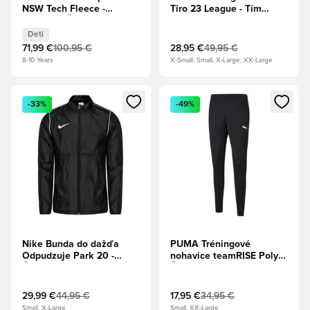
NSW Tech Fleece -
Tiro 23 League - Tím
Obsidian/Čierna Deti
Tmavomodrá
Deti
71,99 €
100,95 €
28,95 €
49,95 €
8-10 Years
X-Small, Small, X-Large, XX-Large
Otvorí modál na prihlásenie alebo registráciu ako člen
Otvorí modál na prihlásenie al
-33%
-49%
Nike Bunda do dažďa
PUMA Tréningové
Odpudzuje Park 20 -
nohavice teamRISE Poly -
Čierna/Biela
Čierna/Biela
29,99 €
44,95 €
17,95 €
34,95 €
Small, X-Large
Small, XX-Large