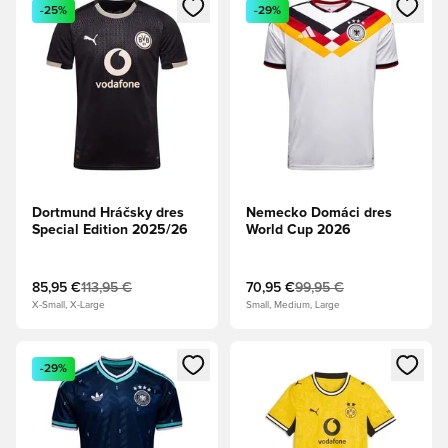
Otvorí modál na prihlásenie alebo registráciu ako člen
Otvorí modál na prihlásenie al
-25%
-29%
Dortmund Hráčsky dres
Nemecko Domáci dres
Special Edition 2025/26
World Cup 2026
85,95 €
113,95 €
70,95 €
99,95 €
X-Small, X-Large
Small, Medium, Large
Otvorí modál na prihlásenie alebo registráciu ako člen
Otvorí modál na prihlásenie al
-29%