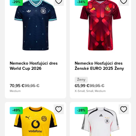
-29%
-34%
Nemecko Hosťujúci dres
Nemecko Hosťujúci dres
World Cup 2026
Ženské EURO 2025 Ženy
Ženy
70,95 €
99,95 €
65,99 €
99,95 €
Medium
X-Small, Small, Medium
Otvorí modál na prihlásenie alebo registráciu ako člen
Otvorí modál na prihlásenie al
-49%
-28%