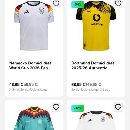
Otvorí modál na prihlásenie alebo registráciu ako člen
Otvorí modál na prihlásenie al
-54%
Nemecko Domáci dres
Dortmund Domáci dres
World Cup 2026 Fan
2025/26 Authentic
Edition
48,95 €
59,95 €
68,95 €
149,95 €
X-Small, Small, Medium, Large
Small, Medium, Large, X-Large
Otvorí modál na prihlásenie alebo registráciu ako člen
Otvorí modál na prihlásenie al
-32%