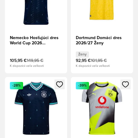
Nemecko Hosťujúci dres
Dortmund Domáci dres
World Cup 2026
2026/27 Ženy
Authentic
Ženy
105,95 €
149,95 €
92,95 €
101,95 €
K dispozícii veľa veľkostí
K dispozícii veľa veľkostí
Otvorí modál na prihlásenie alebo registráciu ako člen
Otvorí modál na prihlásenie al
-28%
-39%