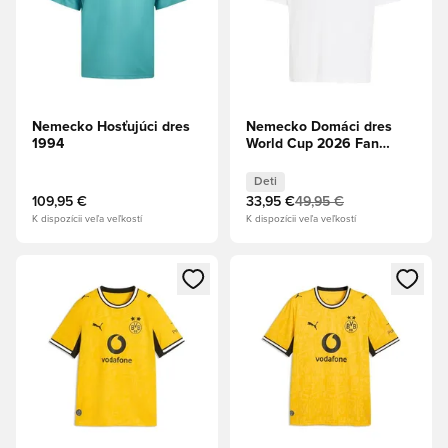
Nemecko Hosťujúci dres
Nemecko Domáci dres
1994
World Cup 2026 Fan
Edition Deti
Deti
109,95 €
33,95 €
49,95 €
K dispozícii veľa veľkostí
K dispozícii veľa veľkostí
Otvorí modál na prihlásenie alebo registráciu ako člen
Otvorí modál na prihlásenie al