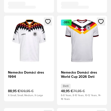
Otvorí modál na prihlásenie alebo registráciu ako člen
Otvorí modál na prihlásenie al
-35%
Nemecko Domáci dres
Nemecko Domáci dres
1994
World Cup 2026 Deti
Deti
88,95 €
109,95 €
48,95 €
74,95 €
X-Small, Small, Medium, X-Large
6-8 Years, 8-10 Years, 10-12 Years, 14-
16 Years