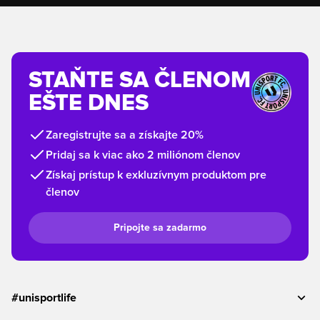
STAŇTE SA ČLENOM
EŠTE DNES
Zaregistrujte sa a získajte 20%
Pridaj sa k viac ako 2 miliónom členov
Získaj prístup k exkluzívnym produktom pre
členov
Pripojte sa zadarmo
#unisportlife