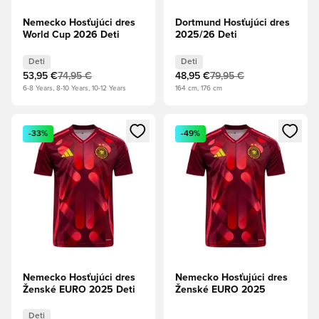
Nemecko Hosťujúci dres
Dortmund Hosťujúci dres
World Cup 2026 Deti
2025/26 Deti
Deti
Deti
53,95 €
74,95 €
48,95 €
79,95 €
6-8 Years, 8-10 Years, 10-12 Years
164 cm, 176 cm
Otvorí modál na prihlásenie alebo registráciu ako člen
Otvorí modál na prihlásenie al
-33%
-49%
Nemecko Hosťujúci dres
Nemecko Hosťujúci dres
Ženské EURO 2025 Deti
Ženské EURO 2025
Deti