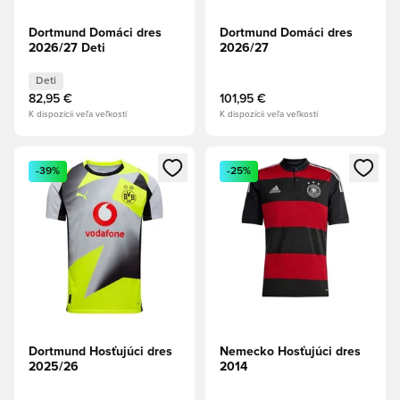
Dortmund Domáci dres
Dortmund Domáci dres
2026/27 Deti
2026/27
Deti
82,95 €
101,95 €
K dispozícii veľa veľkostí
K dispozícii veľa veľkostí
Otvorí modál na prihlásenie alebo registráciu ako člen
Otvorí modál na prihlásenie al
-39%
-25%
Dortmund Hosťujúci dres
Nemecko Hosťujúci dres
2025/26
2014