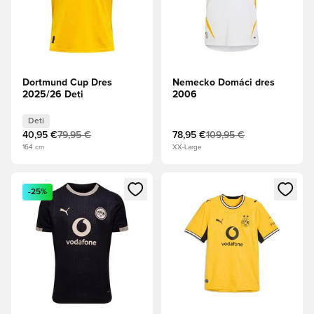
Dortmund Cup Dres
Nemecko Domáci dres
2025/26 Deti
2006
Deti
40,95 €
79,95 €
78,95 €
109,95 €
164 cm
XX-Large
Otvorí modál na prihlásenie alebo registráciu ako člen
Otvorí modál na prihlásenie al
-25%