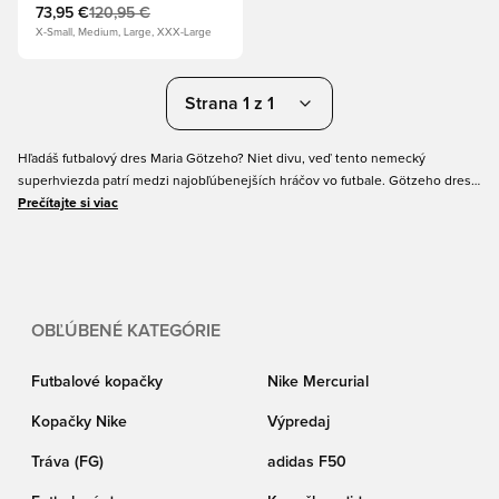
73,95 €
120,95 €
X-Small, Medium, Large, XXX-Large
Strana 1 z 1
Hľadáš futbalový dres Maria Götzeho? Niet divu, veď tento nemecký
superhviezda patrí medzi najobľúbenejších hráčov vo futbale. Götzeho dresy
sa stali čoraz populárnejšími po tom, čo tento stredopoliar v roku 2014
Prečítajte si viac
zabezpečil Nemecku titul majstra sveta, a ak patríš medzi jeho mnohých
fanúšikov, môžeš si Götzeho dres pridať do svojej zbierky priamo tu. Máme
Götzeho dresy z Borussie Dortmund aj z nemeckej reprezentácie – oba s
originálnou potlačou! Kúp si svoj Götzeho dres online na Unisport ešte dnes!
OBĽÚBENÉ KATEGÓRIE
Futbalové kopačky
Nike Mercurial
Kopačky Nike
Výpredaj
Tráva (FG)
adidas F50