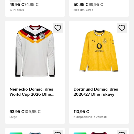
49,95 €
74,95 €
50,95 €
99,95 €
12-14 Years
Medium, Large
Otvorí modál na prihlásenie alebo registráciu ako člen
Otvorí modál na prihlásenie al
Nemecko Domáci dres
Dortmund Domáci dres
World Cup 2026 Dlhé
2026/27 Dlhé rukávy
rukávy
93,95 €
109,95 €
110,95 €
Large
K dispozícii veľa veľkostí
Otvorí modál na prihlásenie alebo registráciu ako člen
Otvorí modál na prihlásenie al