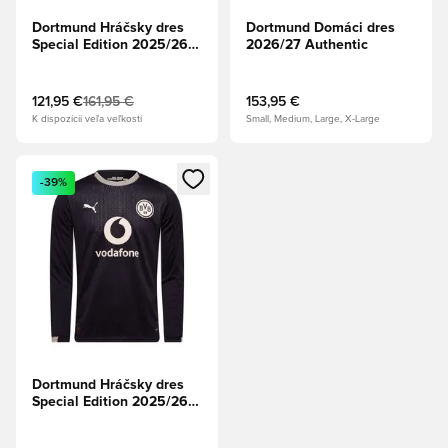
Dortmund Hráčsky dres
Dortmund Domáci dres
Special Edition 2025/26
2026/27 Authentic
Authentic
121,95 €
161,95 €
153,95 €
K dispozícii veľa veľkostí
Small, Medium, Large, X-Large
Otvorí modál na prihlásenie alebo registráciu ako člen
-39%
Dortmund Hráčsky dres
Special Edition 2025/26
Dlhé rukávy