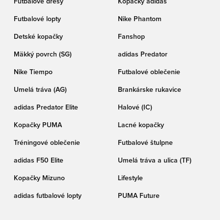
Futbalové dresy
Kopačky adidas
Futbalové lopty
Nike Phantom
Detské kopačky
Fanshop
Mäkký povrch (SG)
adidas Predator
Nike Tiempo
Futbalové oblečenie
Umelá tráva (AG)
Brankárske rukavice
adidas Predator Elite
Halové (IC)
Kopačky PUMA
Lacné kopačky
Tréningové oblečenie
Futbalové štulpne
adidas F50 Elite
Umelá tráva a ulica (TF)
Kopačky Mizuno
Lifestyle
adidas futbalové lopty
PUMA Future