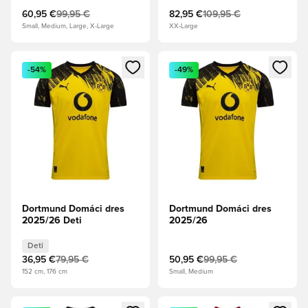
60,95 €
99,95 €
82,95 €
109,95 €
Small, Medium, Large, X-Large
XX-Large
Otvorí modál na prihlásenie alebo registráciu ako člen
Otvorí modál na prihlásenie al
-54%
-49%
Dortmund Domáci dres
Dortmund Domáci dres
2025/26 Deti
2025/26
Deti
36,95 €
79,95 €
50,95 €
99,95 €
152 cm, 176 cm
Small, Medium