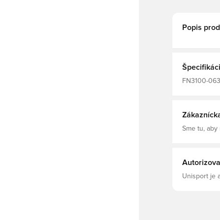
Popis prod
Špecifikác
FN3100-063, 
kapucňou
Zákazníck
Sme tu, aby
Autorizova
Unisport je