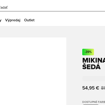
ľadať
y
Výpredaj
Outlet
-
39
%
MIKINA
ŠEDÁ
54,95 €
8
DOSTUPNÉ FAR