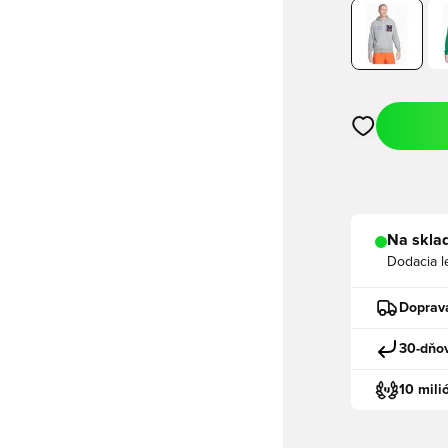
Otvorí modál n
Na sklad
Dodacia l
Doprav
30-dňov
10 mili