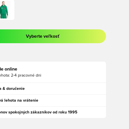
Vyberte veľkosť
a prihlásenie alebo registráciu ako člen
e online
ehota:
2-4 pracovné dni
a & doručenie
á lehota na vrátenie
ónov spokojných zákazníkov od roku 1995