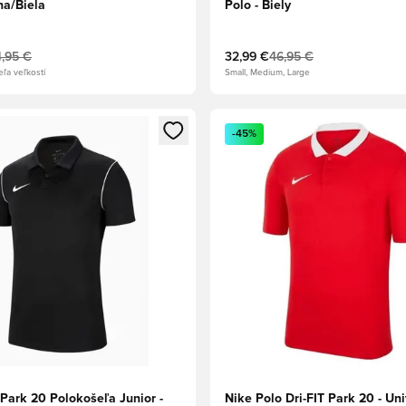
na/Biela
Polo - Biely
,95 €
32,99 €
46,95 €
eľa veľkostí
Small, Medium, Large
dál na prihlásenie alebo registráciu ako člen
Otvorí modál na prihlásenie al
-45%
Park 20 Polokošeľa Junior -
Nike Polo Dri-FIT Park 20 - Uni