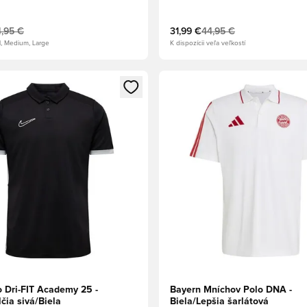
modrá/Biela
,95 €
31,99 €
44,95 €
l, Medium, Large
K dispozícii veľa veľkostí
dál na prihlásenie alebo registráciu ako člen
Otvorí modál na prihlásenie al
o Dri-FIT Academy 25 -
Bayern Mníchov Polo DNA -
čia sivá/Biela
Biela/Lepšia šarlátová