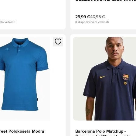
29,99 €
46,95 €
eľa veľkostí
K dispozícii veľa veľkostí
dál na prihlásenie alebo registráciu ako člen
Otvorí modál na prihlásenie al
reet Polokošeľa Modrá
Barcelona Polo Matchup -