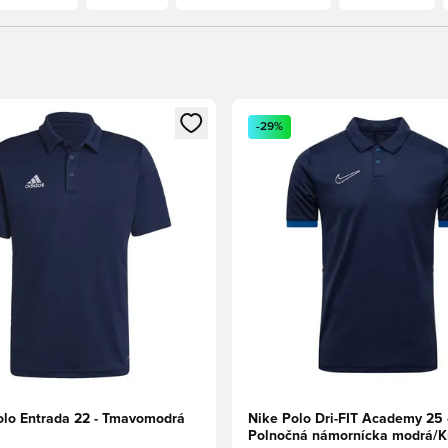
dál na prihlásenie alebo registráciu ako člen
Otvorí modál na prihlásenie al
-29%
olo Entrada 22 - Tmavomodrá
Nike Polo Dri-FIT Academy 25 
Polnočná námornícka modrá/K