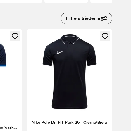
Filtre a triedenie
ebo registráciu ako člen
Otvorí modál na prihlásenie alebo registráciu ako 
-
Nike Polo Dri-FIT Park 26 - Čierna/Biela
ráľovská