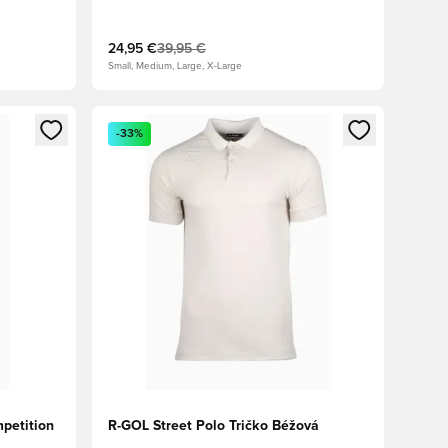
24,95 €
39,95 €
Small, Medium, Large, X-Large
ebo registráciu ako člen
Otvorí modál na prihlásenie alebo registráciu ako 
-33%
petition
R-GOL Street Polo Tričko Béžová