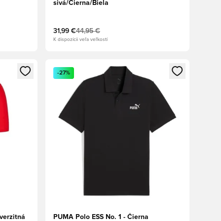
sivá/Čierna/Biela
31,99 €
44,95 €
K dispozícii veľa veľkostí
ebo registráciu ako člen
Otvorí modál na prihlásenie alebo registráciu ako 
-27%
verzitná
PUMA Polo ESS No. 1 - Čierna