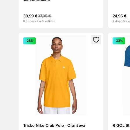
30,99 €
37,95 €
24,95 €
K dispozícii veľa veľkostí
K dispozícii v
Otvorí modál na prihlásenie alebo registráciu ako člen
Otvorí mo
-28%
-33%
Tričko Nike Club Polo - Oranžová
R-GOL St