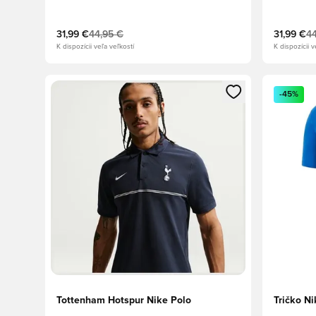
31,99 €
44,95 €
31,99 €
44
K dispozícii veľa veľkostí
K dispozícii v
Otvorí modál na prihlásenie alebo registráciu ako člen
Otvorí mo
-45%
Tottenham Hotspur Nike Polo
Tričko Ni