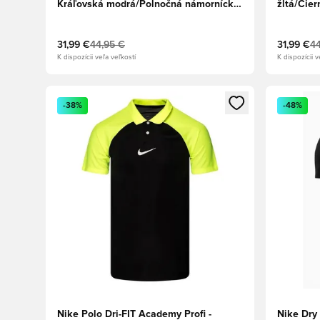
Kráľovská modrá/Polnočná námornícka
žltá/Čier
modrá/Biela
31,99 €
44,95 €
31,99 €
44
K dispozícii veľa veľkostí
K dispozícii v
Otvorí modál na prihlásenie alebo registráciu ako člen
Otvorí mo
-38%
-48%
Nike Polo Dri-FIT Academy Profi -
Nike Dry 