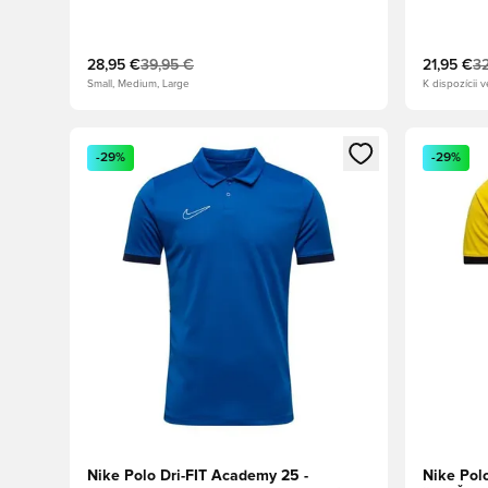
28,95 €
39,95 €
21,95 €
32
Small, Medium, Large
K dispozícii v
Otvorí modál na prihlásenie alebo registráciu ako člen
Otvorí mo
-29%
-29%
Nike Polo Dri-FIT Academy 25 -
Nike Pol