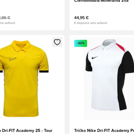
Čiernomodrá/Minerálna žltá
,95 €
44,95 €
eľa veľkostí
K dispozícii veľa veľkostí
dál na prihlásenie alebo registráciu ako člen
Otvorí modál na prihlásenie al
-30%
o Dri-FIT Academy 25 - Tour
Tričko Nike Dri-FIT Academy P