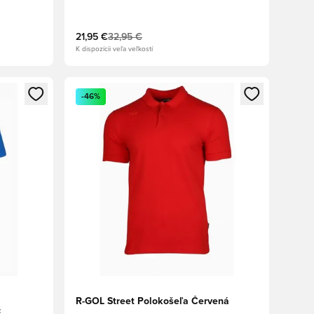
21,95 €
32,95 €
K dispozícii veľa veľkostí
ebo registráciu ako člen
Otvorí modál na prihlásenie alebo registráciu ako 
-46%
R-GOL Street Polokošeľa Červená
E