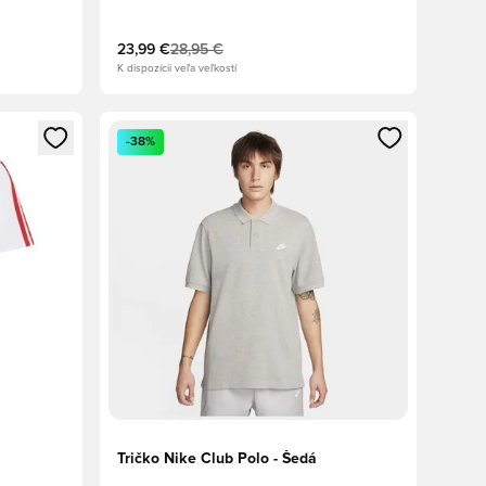
23,99 €
28,95 €
K dispozícii veľa veľkostí
ebo registráciu ako člen
Otvorí modál na prihlásenie alebo registráciu ako 
-38%
Tričko Nike Club Polo - Šedá