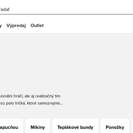
ľadať
y
Výpredaj
Outlet
álni hráči, ale aj realizačný tím
sú polo tričká, ktoré samozrejme
lhým rukávom, s krátkym rukávom
e.
kapucňou
Mikiny
Teplákové bundy
Ponožky