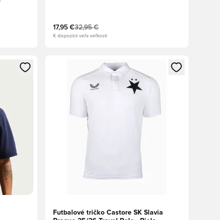
17,95 €
32,95 €
K dispozícii veľa veľkostí
ebo registráciu ako člen
Otvorí modál na prihlásenie alebo registráciu ako 
Futbalové tričko Castore SK Slavia