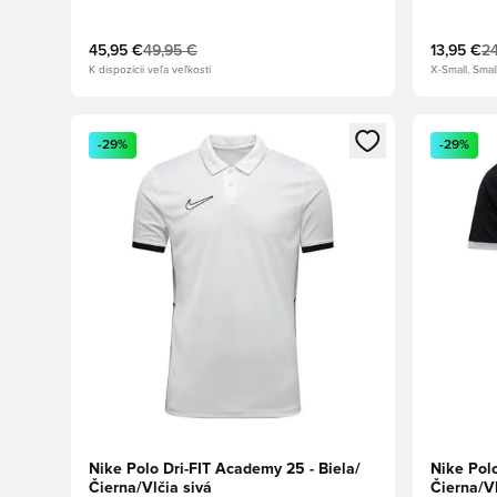
45,95 €
49,95 €
13,95 €
24
K dispozícii veľa veľkostí
X-Small, Smal
Otvorí modál na prihlásenie alebo registráciu ako člen
Otvorí mo
-29%
-29%
Nike Polo Dri-FIT Academy 25 - Biela/
Nike Pol
Čierna/Vlčia sivá
Čierna/Vl