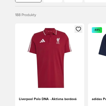
188
Produkty
Otvorí modál na prihlásenie alebo registráciu ako člen
Otvorí mo
-44%
Liverpool Polo DNA - Aktívna bordová
adidas P