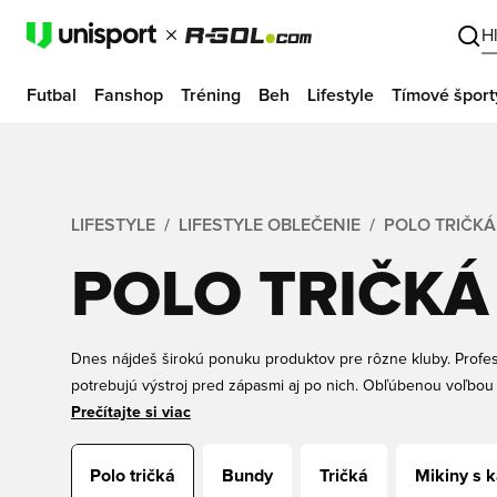
H
Futbal
Fanshop
Tréning
Beh
Lifestyle
Tímové šport
LIFESTYLE
LIFESTYLE OBLEČENIE
POLO TRIČKÁ
POLO TRIČKÁ
Dnes nájdeš širokú ponuku produktov pre rôzne kluby. Profesion
potrebujú výstroj pred zápasmi aj po nich. Obľúbenou voľbou 
nájdeš tu na Unisportstore.com. Či už hľadáš polo tričko s d
Prečítajte si viac
alebo lacné polo tričko, všetko nájdeš online tu na tejto stránk
Polo tričká
Bundy
Tričká
Mikiny s 