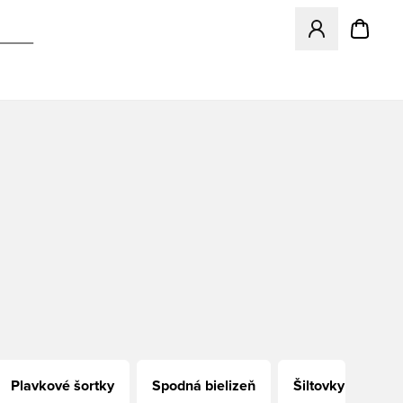
Otvorí modál na p
Plavkové šortky
Spodná bielizeň
Šiltovky
Či