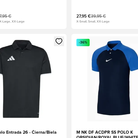
7,95 €
27,95 €
39,95 €
 X-Large, XX-Large
X-Small, Small, XX-Large
dál na prihlásenie alebo registráciu ako člen
Otvorí modál na prihlásenie al
-36%
lo Entrada 26 - Čierna/Biela
M NK DF ACDPR SS POLO K
OBSIDIAN/ROYAL BLUE/WHIT