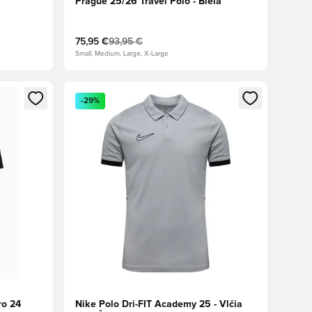
Prague 25/26 Travel Polo - Biela
75,95 €
93,95 €
Small, Medium, Large, X-Large
ebo registráciu ako člen
Otvorí modál na prihlásenie alebo registráciu ako 
-29%
ro 24
Nike Polo Dri-FIT Academy 25 - Vlčia