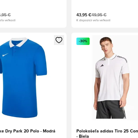
,95 €
43,95 €
49,95 €
eľa veľkostí
K dispozícii veľa veľkostí
dál na prihlásenie alebo registráciu ako člen
Otvorí modál na prihlásenie al
-30%
ke Dry Park 20 Polo - Modrá
Polokošeľa adidas Tiro 25 Com
- Biela