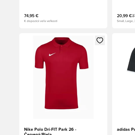
74,95 €
20,99 €
3
K dispozícii veľa veľkostí
Small, Large,
Otvorí modál na prihlásenie alebo registráciu ako člen
Otvorí mo
Nike Polo Dri-FIT Park 26 -
adidas Po
Červená/Biela