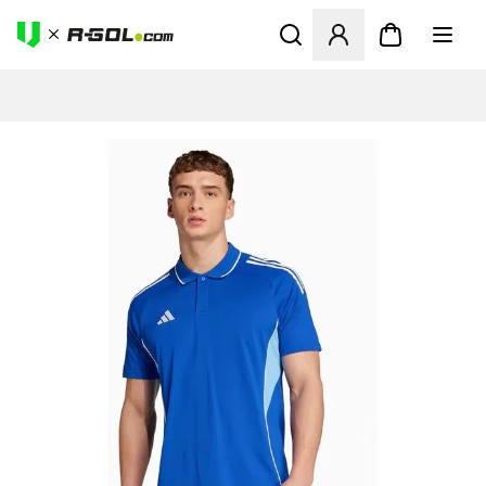
Otvorí modál na prihlásenie 