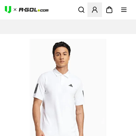
Otvorí modál na prihlásenie 