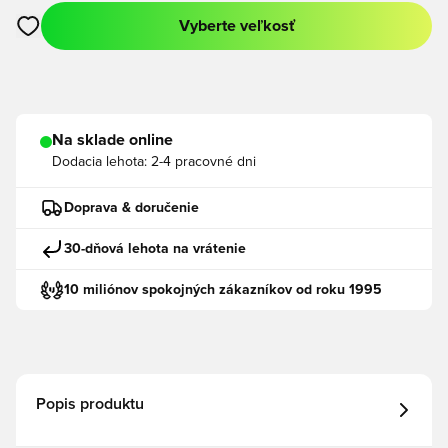
Vyberte veľkosť
Otvorí modál na prihlásenie alebo registráciu ako člen
Na sklade online
Dodacia lehota:
2-4 pracovné dni
Doprava & doručenie
30-dňová lehota na vrátenie
10 miliónov spokojných zákazníkov od roku 1995
Popis produktu